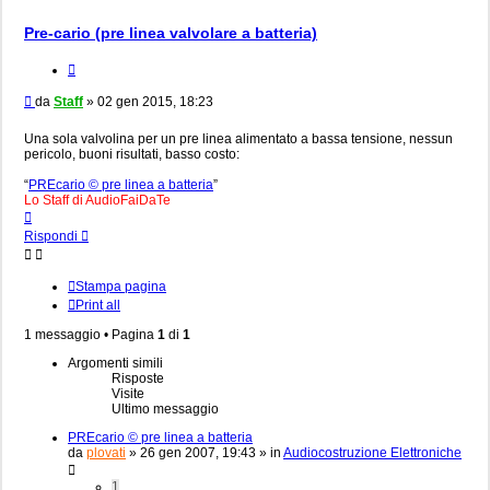
Pre-cario (pre linea valvolare a batteria)
Cita
Messaggio
da
Staff
»
02 gen 2015, 18:23
Una sola valvolina per un pre linea alimentato a bassa tensione, nessun
pericolo, buoni risultati, basso costo:
“
PREcario © pre linea a batteria
”
Lo Staff di AudioFaiDaTe
Top
Rispondi
Stampa pagina
Print all
1 messaggio • Pagina
1
di
1
Argomenti simili
Risposte
Visite
Ultimo messaggio
PREcario © pre linea a batteria
da
plovati
»
26 gen 2007, 19:43
» in
Audiocostruzione Elettroniche
1