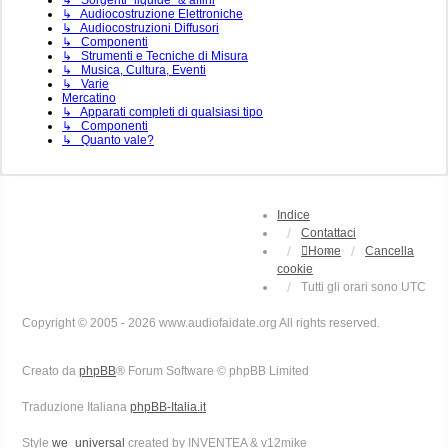
↳ Audiocostruzione Elettroniche
↳ Audiocostruzioni Diffusori
↳ Componenti
↳ Strumenti e Tecniche di Misura
↳ Musica, Cultura, Eventi
↳ Varie
Mercatino
↳ Apparati completi di qualsiasi tipo
↳ Componenti
↳ Quanto vale?
Indice
Contattaci
Home
Cancella
cookie
Tutti gli orari sono
UTC
Copyright © 2005 - 2026 www.audiofaidate.org All rights reserved.
Creato da
phpBB
® Forum Software © phpBB Limited
Traduzione Italiana
phpBB-Italia.it
Style
we_universal
created by INVENTEA & v12mike