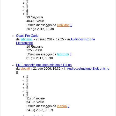
2
3
4
5
99
Risposte
40309
Visite
Ultimo messaggio
da
UnixMan
26 ago 2015, 13:38
Quasi Pre Cario
da
fabrizioli
»
23 mag 2017, 19:25
» in
Audiocostruzione
Elettroniche
10
Risposte
2255
Visite
Ultimo messaggio
da
fabrizioli
01 giu 2017, 08:38
PRE-concetto pre linea minimale HiFun
da
plovati
»
21 ago 2006, 16:32
» in
Audiocostruzione Elettroniche
1
2
3
4
5
6
117
Risposte
64136
Visite
Ultimo messaggio
da
iberton
24 lug 2023, 09:19