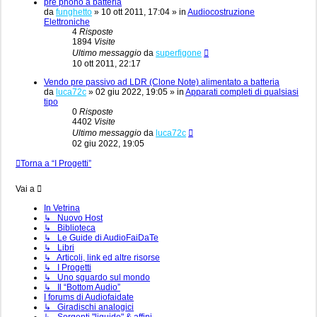
pre phono a batteria
da
funghetto
»
10 ott 2011, 17:04
» in
Audiocostruzione
Elettroniche
4
Risposte
1894
Visite
Ultimo messaggio
da
superfigone
10 ott 2011, 22:17
Vendo pre passivo ad LDR (Clone Note) alimentato a batteria
da
luca72c
»
02 giu 2022, 19:05
» in
Apparati completi di qualsiasi
tipo
0
Risposte
4402
Visite
Ultimo messaggio
da
luca72c
02 giu 2022, 19:05
Torna a “I Progetti”
Vai a
In Vetrina
↳ Nuovo Host
↳ Biblioteca
↳ Le Guide di AudioFaiDaTe
↳ Libri
↳ Articoli, link ed altre risorse
↳ I Progetti
↳ Uno sguardo sul mondo
↳ Il “Bottom Audio”
I forums di Audiofaidate
↳ Giradischi analogici
↳ Sorgenti "liquide" & affini