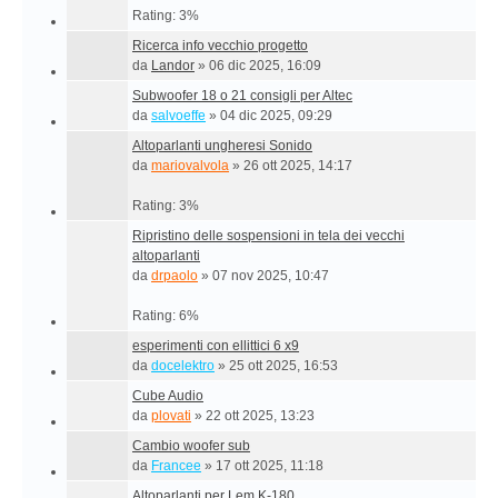
Rating: 3%
Ricerca info vecchio progetto
da
Landor
»
06 dic 2025, 16:09
Subwoofer 18 o 21 consigli per Altec
da
salvoeffe
»
04 dic 2025, 09:29
Altoparlanti ungheresi Sonido
da
mariovalvola
»
26 ott 2025, 14:17
Rating: 3%
Ripristino delle sospensioni in tela dei vecchi
altoparlanti
da
drpaolo
»
07 nov 2025, 10:47
Rating: 6%
esperimenti con ellittici 6 x9
da
docelektro
»
25 ott 2025, 16:53
Cube Audio
da
plovati
»
22 ott 2025, 13:23
Cambio woofer sub
da
Francee
»
17 ott 2025, 11:18
Altoparlanti per Lem K-180