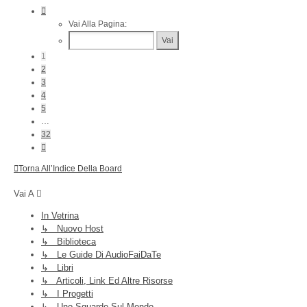
Pagina
1
Vai Alla Pagina:
Di
32
1
2
3
4
5
…
32
Prossimo
Torna All’Indice Della Board
Vai A
In Vetrina
↳ Nuovo Host
↳ Biblioteca
↳ Le Guide Di AudioFaiDaTe
↳ Libri
↳ Articoli, Link Ed Altre Risorse
↳ I Progetti
↳ Uno Sguardo Sul Mondo