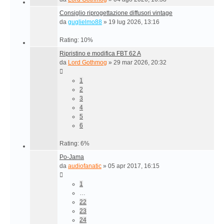
Consiglio riprogettazione diffusori vintage
da
guglielmo88
»
19 lug 2026, 13:16
Rating: 10%
Ripristino e modifica FBT 62 A
da
Lord Gothmog
»
29 mar 2026, 20:32
1
2
3
4
5
6
Rating: 6%
Po-Jama
da
audiofanatic
»
05 apr 2017, 16:15
1
…
22
23
24