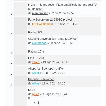
Inizio il mio progetto - Plate amplificate per progetti PA
audio attivi
da
marcoraiser
»
02 dic 2024, 19:59
Fane Sovereign 12-250TC project
da
Lord Gothmog
»
01 nov 2024, 11:30
Rating: 6%
CL08FR universal full range (2024 09)
da
claudiogan
»
08 set 2024, 19:50
Rating: 16%
Elac BS 243.3
da
zen-o
»
19 ago 2024, 12:16
Altoparlanti per open baffle
da
willer
»
18 ott 2024, 09:39
Progetto Subwoofer
da
willer
»
13 ott 2024, 04:15
DUAL
da
gluca
»
31 ago 2023, 19:44
1