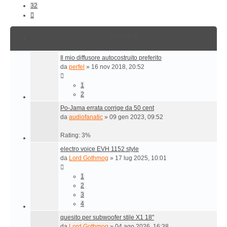
32
Prossimo
Argomenti
Il mio diffusore autocostruito preferito
da
perfel
»
16 nov 2018, 20:52
1
2
Po-Jama errata corrige da 50 cent
da
audiofanatic
»
09 gen 2023, 09:52
Rating: 3%
electro voice EVH 1152 style
da
Lord Gothmog
»
17 lug 2025, 10:01
1
2
3
4
quesito per subwoofer stile X1 18"
da
Lord Gothmog
»
04 ago 2026, 16:38