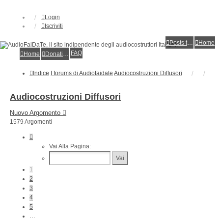
Login
Iscriviti
Posts toplist
Home
FAQ
Home
Donations
Indice
I forums di Audiofaidate
Audiocostruzioni Diffusori
Audiocostruzioni Diffusori
Nuovo Argomento
1579 Argomenti
Pagina
1
Vai Alla Pagina:
Di
32
1
2
3
4
5
…