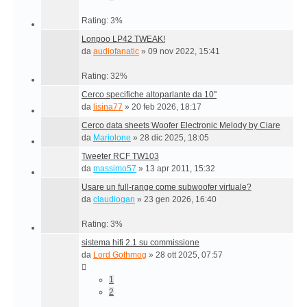
Rating: 3%
Lonpoo LP42 TWEAK!
da
audiofanatic
»
09 nov 2022, 15:41
Rating: 32%
Cerco specifiche altoparlante da 10''
da
lisina77
»
20 feb 2026, 18:17
Cerco data sheets Woofer Electronic Melody by Ciare
da
Mariolone
»
28 dic 2025, 18:05
Tweeter RCF TW103
da
massimo57
»
13 apr 2011, 15:32
Usare un full-range come subwoofer virtuale?
da
claudiogan
»
23 gen 2026, 16:40
Rating: 3%
sistema hifi 2.1 su commissione
da
Lord Gothmog
»
28 ott 2025, 07:57
1
2