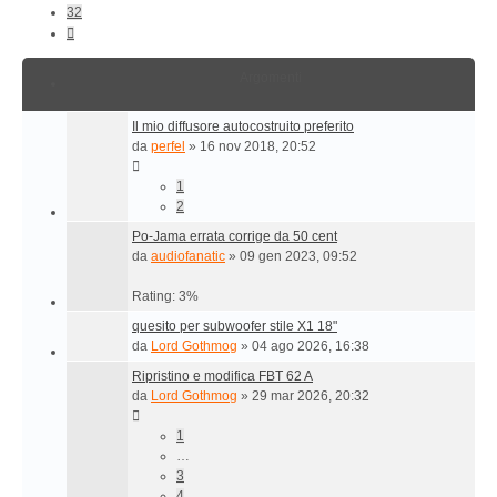
32
Prossimo
Argomenti
Il mio diffusore autocostruito preferito
da
perfel
»
16 nov 2018, 20:52
1
2
Po-Jama errata corrige da 50 cent
da
audiofanatic
»
09 gen 2023, 09:52
Rating: 3%
quesito per subwoofer stile X1 18"
da
Lord Gothmog
»
04 ago 2026, 16:38
Ripristino e modifica FBT 62 A
da
Lord Gothmog
»
29 mar 2026, 20:32
1
…
3
4