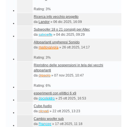
Rating: 3%
Ricerca info vecchio progetto
da
Landor
»
06 dic 2025, 16:09
Subwoofer 18 o 21 consigli per Altec
da
salvoeffe
»
04 dic 2025, 09:29
Altoparlanti ungheresi Sonido
da
mariovalvola
»
26 ott 2025, 14:17
Rating: 3%
Ripristino delle sospensioni in tela dei vecchi
altoparlanti
da
drpaolo
»
07 nov 2025, 10:47
Rating: 6%
esperimenti con ellittici 6 x9
da
docelektro
»
25 ott 2025, 16:53
Cube Audio
da
plovati
»
22 ott 2025, 13:23
Cambio woofer sub
da
Francee
»
17 ott 2025, 11:18