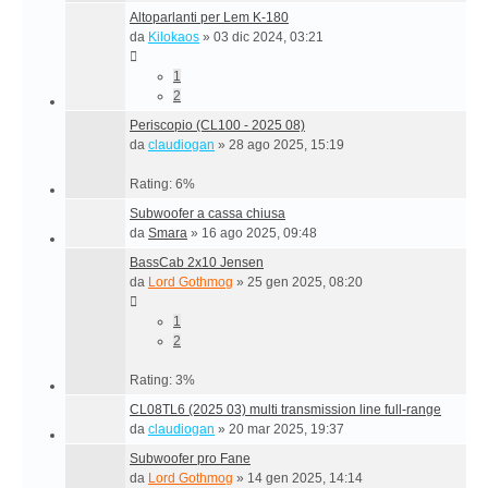
Altoparlanti per Lem K-180
da
Kilokaos
»
03 dic 2024, 03:21
1
2
Periscopio (CL100 - 2025 08)
da
claudiogan
»
28 ago 2025, 15:19
Rating: 6%
Subwoofer a cassa chiusa
da
Smara
»
16 ago 2025, 09:48
BassCab 2x10 Jensen
da
Lord Gothmog
»
25 gen 2025, 08:20
1
2
Rating: 3%
CL08TL6 (2025 03) multi transmission line full-range
da
claudiogan
»
20 mar 2025, 19:37
Subwoofer pro Fane
da
Lord Gothmog
»
14 gen 2025, 14:14