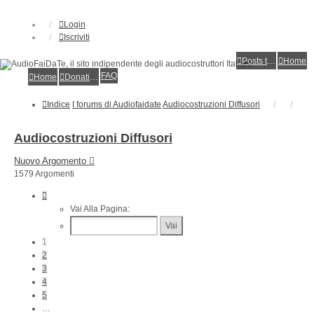
Login
Iscriviti
Posts toplist
Home
FAQ
Home
Donations
Indice
I forums di Audiofaidate
Audiocostruzioni Diffusori
Audiocostruzioni Diffusori
Nuovo Argomento
1579 Argomenti
Pagina
1
Vai Alla Pagina:
Di
32
1
2
3
4
5
…