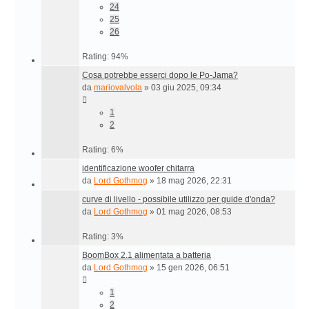
24
25
26
Rating: 94%
Cosa potrebbe esserci dopo le Po-Jama?
da
mariovalvola
»
03 giu 2025, 09:34
1
2
Rating: 6%
identificazione woofer chitarra
da
Lord Gothmog
»
18 mag 2026, 22:31
curve di livello - possibile utilizzo per guide d'onda?
da
Lord Gothmog
»
01 mag 2026, 08:53
Rating: 3%
BoomBox 2.1 alimentata a batteria
da
Lord Gothmog
»
15 gen 2026, 06:51
1
2