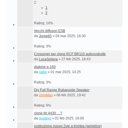
1
2
Rating: 10%
Vecchi diffusori ESB
da
Jorge65
»
04 mar 2025, 16:30
Rating: 3%
Crossover per clone RCF BR110 autocostruite
da
LucaSoliera
»
27 feb 2025, 18:43
diatone p-160
da
radio
»
01 mar 2025, 14:25
Rating: 3%
Diy Full Range Rubanoide Speaker
da
UnixMan
»
06 feb 2025, 19:42
Rating: 6%
clone jbl 4430 ... ?
da
gustavo
»
01 feb 2025, 16:00
costruzione nuovo 2vie a tromba (semplice)