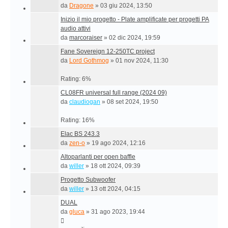
da
Dragone
»
03 giu 2024, 13:50
Inizio il mio progetto - Plate amplificate per progetti PA
audio attivi
da
marcoraiser
»
02 dic 2024, 19:59
Fane Sovereign 12-250TC project
da
Lord Gothmog
»
01 nov 2024, 11:30
Rating: 6%
CL08FR universal full range (2024 09)
da
claudiogan
»
08 set 2024, 19:50
Rating: 16%
Elac BS 243.3
da
zen-o
»
19 ago 2024, 12:16
Altoparlanti per open baffle
da
willer
»
18 ott 2024, 09:39
Progetto Subwoofer
da
willer
»
13 ott 2024, 04:15
DUAL
da
gluca
»
31 ago 2023, 19:44