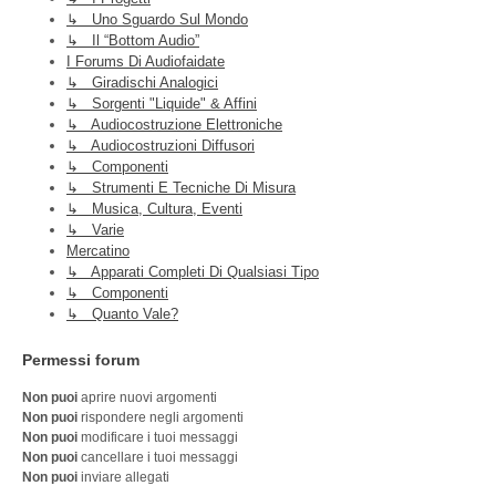
↳ Uno Sguardo Sul Mondo
↳ Il “Bottom Audio”
I Forums Di Audiofaidate
↳ Giradischi Analogici
↳ Sorgenti "liquide" & Affini
↳ Audiocostruzione Elettroniche
↳ Audiocostruzioni Diffusori
↳ Componenti
↳ Strumenti E Tecniche Di Misura
↳ Musica, Cultura, Eventi
↳ Varie
Mercatino
↳ Apparati Completi Di Qualsiasi Tipo
↳ Componenti
↳ Quanto Vale?
Permessi forum
Non puoi
aprire nuovi argomenti
Non puoi
rispondere negli argomenti
Non puoi
modificare i tuoi messaggi
Non puoi
cancellare i tuoi messaggi
Non puoi
inviare allegati