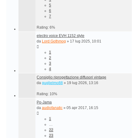
5
6
7
Rating: 6%
electro voice EVH 1152 style
da
Lord Gothmog
»
17 lug 2025, 10:01
1
2
3
4
Consiglio riprogettazione diffusori vintage
da
guglielmo88
»
19 lug 2026, 13:16
Rating: 10%
Po-Jama
da
audiofanatic
»
05 apr 2017, 16:15
1
…
22
23