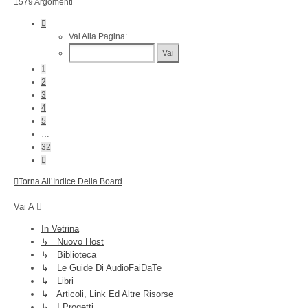
1579 Argomenti
Pagina
1
Vai Alla Pagina:
Di
32
1
2
3
4
5
…
32
Prossimo
Torna All’Indice Della Board
Vai A
In Vetrina
↳ Nuovo Host
↳ Biblioteca
↳ Le Guide Di AudioFaiDaTe
↳ Libri
↳ Articoli, Link Ed Altre Risorse
↳ I Progetti