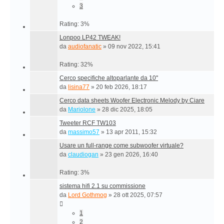
3
Rating: 3%
Lonpoo LP42 TWEAK!
da
audiofanatic
»
09 nov 2022, 15:41
Rating: 32%
Cerco specifiche altoparlante da 10''
da
lisina77
»
20 feb 2026, 18:17
Cerco data sheets Woofer Electronic Melody by Ciare
da
Mariolone
»
28 dic 2025, 18:05
Tweeter RCF TW103
da
massimo57
»
13 apr 2011, 15:32
Usare un full-range come subwoofer virtuale?
da
claudiogan
»
23 gen 2026, 16:40
Rating: 3%
sistema hifi 2.1 su commissione
da
Lord Gothmog
»
28 ott 2025, 07:57
1
2