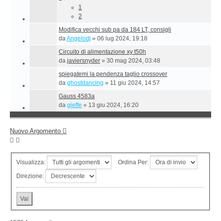
1
2
Modifica vecchi sub pa da 184 LT, consigli
da
Angelodj
»
06 lug 2024, 19:18
Circuito di alimentazione xy t50h
da
javiersnyder
»
30 mag 2024, 03:48
spiegatemi la pendenza taglio crossover
da
ghostdancing
»
11 giu 2024, 14:57
Gauss 4583a
da
gieffe
»
13 giu 2024, 16:20
Nuovo Argomento
Visualizza:
Ordina Per:
Direzione: