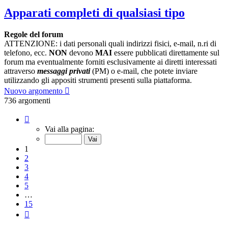
Apparati completi di qualsiasi tipo
Regole del forum
ATTENZIONE: i dati personali quali indirizzi fisici, e-mail, n.ri di
telefono, ecc.
NON
devono
MAI
essere pubblicati direttamente sul
forum ma eventualmente forniti esclusivamente ai diretti interessati
attraverso
messaggi privati
(PM) o e-mail, che potete inviare
utilizzando gli appositi strumenti presenti sulla piattaforma.
Nuovo argomento
736 argomenti
Pagina
1
Vai alla pagina:
di
15
1
2
3
4
5
…
15
Prossimo