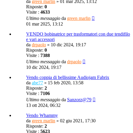
da
green marlin
»
01 mar 2025, 13:12
Risposte:
0
Visite :
4633
Ultimo messaggio
da
green marlin
01 mar 2025, 13:12
VENDO bobinatrice per trasformatori con due tendifilo
e vari accessori
da
drpaolo
»
10 dic 2024, 19:17
Risposte:
0
Visite :
7388
Ultimo messaggio
da
drpaolo
10 dic 2024, 19:17
Vendo coppia di bellissime Audiojam Fabrix
da
abe77
»
15 feb 2020, 13:58
Risposte:
2
Visite :
7106
Ultimo messaggio
da
Sanzorz@79
13 ott 2024, 06:32
Vendo Whammy
da
green marlin
»
02 giu 2021, 17:30
Risposte:
2
Visite :
5623