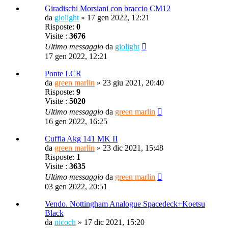
Giradischi Morsiani con braccio CM12
da
giolight
»
17 gen 2022, 12:21
Risposte:
0
Visite :
3676
Ultimo messaggio
da
giolight
17 gen 2022, 12:21
Ponte LCR
da
green marlin
»
23 giu 2021, 20:40
Risposte:
9
Visite :
5020
Ultimo messaggio
da
green marlin
16 gen 2022, 16:25
Cuffia Akg 141 MK II
da
green marlin
»
23 dic 2021, 15:48
Risposte:
1
Visite :
3635
Ultimo messaggio
da
green marlin
03 gen 2022, 20:51
Vendo. Nottingham Analogue Spacedeck+Koetsu
Black
da
nicoch
»
17 dic 2021, 15:20