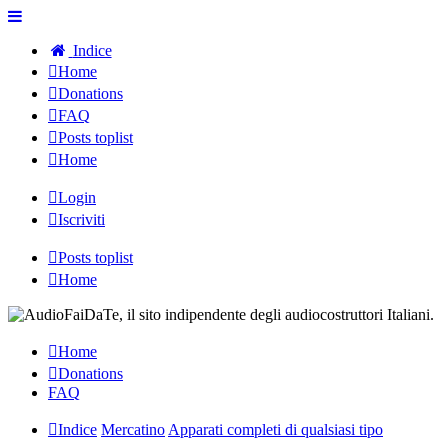
Indice
Home
Donations
FAQ
Posts toplist
Home
Login
Iscriviti
Posts toplist
Home
Home
Donations
FAQ
Indice
Mercatino
Apparati completi di qualsiasi tipo