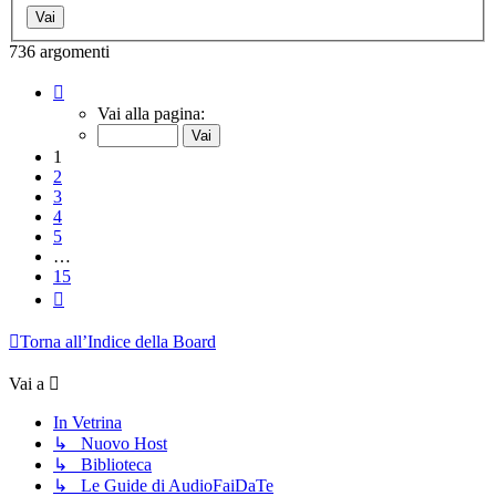
736 argomenti
Pagina
1
Vai alla pagina:
di
15
1
2
3
4
5
…
15
Prossimo
Torna all’Indice della Board
Vai a
In Vetrina
↳ Nuovo Host
↳ Biblioteca
↳ Le Guide di AudioFaiDaTe