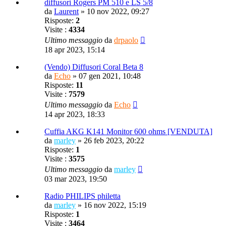
diffusori Rogers PM 510 e LS 5/8
da
Laurent
»
10 nov 2022, 09:27
Risposte:
2
Visite :
4334
Ultimo messaggio
da
drpaolo
18 apr 2023, 15:14
(Vendo) Diffusori Coral Beta 8
da
Echo
»
07 gen 2021, 10:48
Risposte:
11
Visite :
7579
Ultimo messaggio
da
Echo
14 apr 2023, 18:33
Cuffia AKG K141 Monitor 600 ohms [VENDUTA]
da
marley
»
26 feb 2023, 20:22
Risposte:
1
Visite :
3575
Ultimo messaggio
da
marley
03 mar 2023, 19:50
Radio PHILIPS philetta
da
marley
»
16 nov 2022, 15:19
Risposte:
1
Visite :
3464