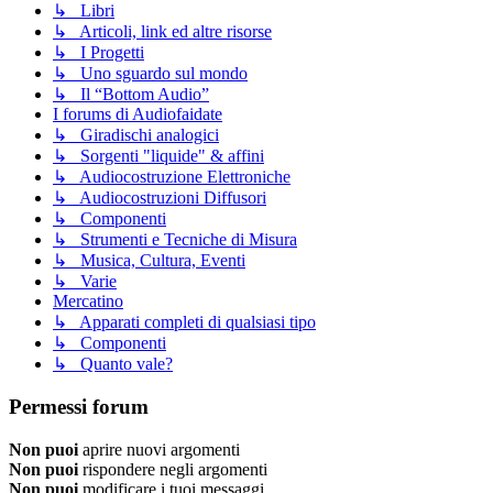
↳ Libri
↳ Articoli, link ed altre risorse
↳ I Progetti
↳ Uno sguardo sul mondo
↳ Il “Bottom Audio”
I forums di Audiofaidate
↳ Giradischi analogici
↳ Sorgenti "liquide" & affini
↳ Audiocostruzione Elettroniche
↳ Audiocostruzioni Diffusori
↳ Componenti
↳ Strumenti e Tecniche di Misura
↳ Musica, Cultura, Eventi
↳ Varie
Mercatino
↳ Apparati completi di qualsiasi tipo
↳ Componenti
↳ Quanto vale?
Permessi forum
Non puoi
aprire nuovi argomenti
Non puoi
rispondere negli argomenti
Non puoi
modificare i tuoi messaggi