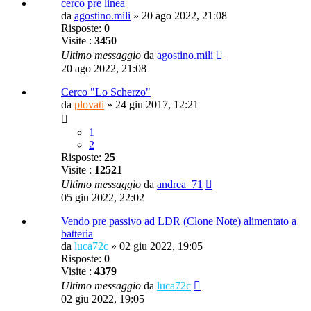
cerco pre linea
da
agostino.mili
»
20 ago 2022, 21:08
Risposte:
0
Visite :
3450
Ultimo messaggio
da
agostino.mili
20 ago 2022, 21:08
Cerco "Lo Scherzo"
da
plovati
»
24 giu 2017, 12:21
1
2
Risposte:
25
Visite :
12521
Ultimo messaggio
da
andrea_71
05 giu 2022, 22:02
Vendo pre passivo ad LDR (Clone Note) alimentato a
batteria
da
luca72c
»
02 giu 2022, 19:05
Risposte:
0
Visite :
4379
Ultimo messaggio
da
luca72c
02 giu 2022, 19:05