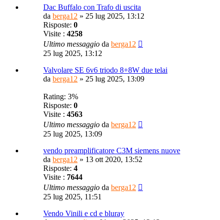
Dac Buffalo con Trafo di uscita
da
berga12
»
25 lug 2025, 13:12
Risposte:
0
Visite :
4258
Ultimo messaggio
da
berga12
25 lug 2025, 13:12
Valvolare SE 6v6 triodo 8+8W due telai
da
berga12
»
25 lug 2025, 13:09
Rating: 3%
Risposte:
0
Visite :
4563
Ultimo messaggio
da
berga12
25 lug 2025, 13:09
vendo preamplificatore C3M siemens nuove
da
berga12
»
13 ott 2020, 13:52
Risposte:
4
Visite :
7644
Ultimo messaggio
da
berga12
25 lug 2025, 11:51
Vendo Vinili e cd e bluray