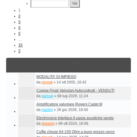
Di
15
1
2
3
4
5
…
15
Prossimo
Argomenti
MODALITA' DI IMPIEGO
da
plovati
»
14 ott 2005, 16:42
Coppia Finali Valvolari Autocostruiti - VENDUTI
da
darioal
»
08 lug 2026, 11:24
Amplificatore valvolare Rogers Cadet III
da
marley
»
26 giu 2026, 18:40
Electrovoice Interface A casse acustiche vendo
da
drpaolo
»
06 ott 2024, 16:06
Cuffie chiuse 64-150 Ohm a buon prezzo cerco