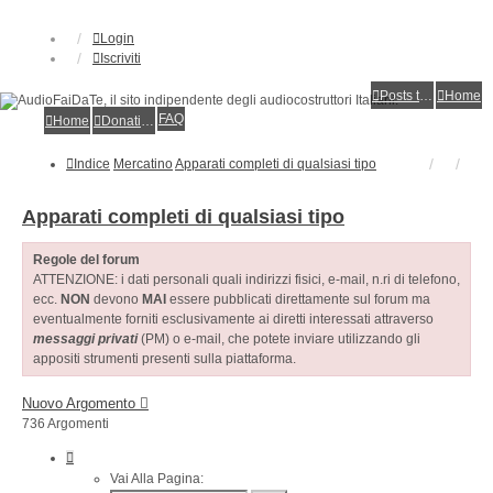
Login
Iscriviti
Posts toplist
Home
FAQ
Home
Donations
Indice
Mercatino
Apparati completi di qualsiasi tipo
Apparati completi di qualsiasi tipo
Regole del forum
ATTENZIONE: i dati personali quali indirizzi fisici, e-mail, n.ri di telefono,
ecc.
NON
devono
MAI
essere pubblicati direttamente sul forum ma
eventualmente forniti esclusivamente ai diretti interessati attraverso
messaggi privati
(PM) o e-mail, che potete inviare utilizzando gli
appositi strumenti presenti sulla piattaforma.
Nuovo Argomento
736 Argomenti
Pagina
1
Vai Alla Pagina: