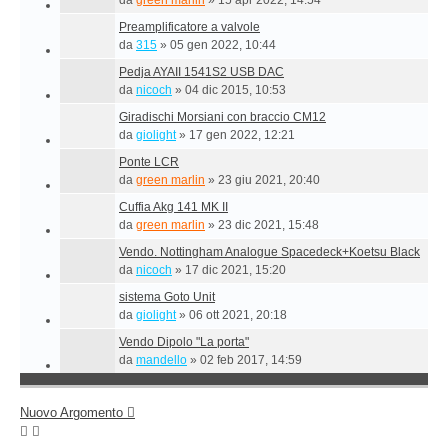
da
green marlin
»
15 apr 2022, 14:54
Preamplificatore a valvole
da
315
»
05 gen 2022, 10:44
Pedja AYAII 1541S2 USB DAC
da
nicoch
»
04 dic 2015, 10:53
Giradischi Morsiani con braccio CM12
da
giolight
»
17 gen 2022, 12:21
Ponte LCR
da
green marlin
»
23 giu 2021, 20:40
Cuffia Akg 141 MK II
da
green marlin
»
23 dic 2021, 15:48
Vendo. Nottingham Analogue Spacedeck+Koetsu Black
da
nicoch
»
17 dic 2021, 15:20
sistema Goto Unit
da
giolight
»
06 ott 2021, 20:18
Vendo Dipolo "La porta"
da
mandello
»
02 feb 2017, 14:59
Nuovo Argomento