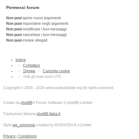
Permessi forum
Non puoi
aprire nuovi argomenti
Non puoi
rispondere negli argomenti
Non puoi
modificare i tuoi messaggi
Non puoi
cancellare i tuoi messaggi
Non puoi
inviare allegati
Indice
Contattaci
Home
Cancella cookie
Tutti gli orari sono
UTC
Copyright © 2005 - 2026 www.audiofaidate.org All rights reserved.
Creato da
phpBB
® Forum Software © phpBB Limited
Traduzione Italiana
phpBB-Italia.it
Style
we_universal
created by INVENTEA & v12mike
Privacy
|
Condizioni