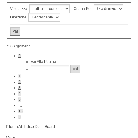
Visualizza:
Ordina Per:
Direzione:
736 Argomenti
Pagina
1
Vai Alla Pagina:
Di
15
1
2
3
4
5
…
15
Prossimo
Torna All’Indice Della Board
Vai A