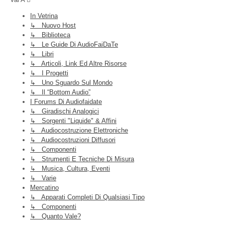
In Vetrina
↳ Nuovo Host
↳ Biblioteca
↳ Le Guide Di AudioFaiDaTe
↳ Libri
↳ Articoli, Link Ed Altre Risorse
↳ I Progetti
↳ Uno Sguardo Sul Mondo
↳ Il “Bottom Audio”
I Forums Di Audiofaidate
↳ Giradischi Analogici
↳ Sorgenti "liquide" & Affini
↳ Audiocostruzione Elettroniche
↳ Audiocostruzioni Diffusori
↳ Componenti
↳ Strumenti E Tecniche Di Misura
↳ Musica, Cultura, Eventi
↳ Varie
Mercatino
↳ Apparati Completi Di Qualsiasi Tipo
↳ Componenti
↳ Quanto Vale?