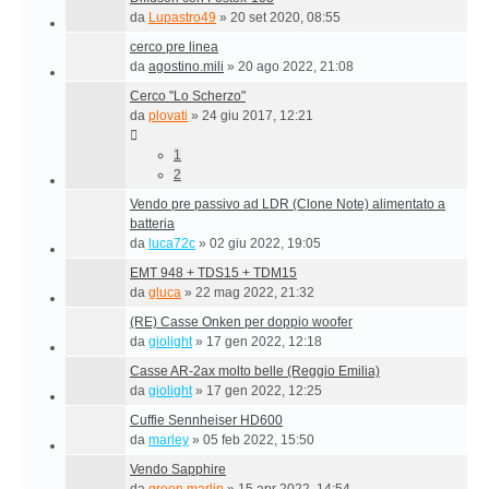
da
Lupastro49
»
20 set 2020, 08:55
cerco pre linea
da
agostino.mili
»
20 ago 2022, 21:08
Cerco "Lo Scherzo"
da
plovati
»
24 giu 2017, 12:21
1
2
Vendo pre passivo ad LDR (Clone Note) alimentato a
batteria
da
luca72c
»
02 giu 2022, 19:05
EMT 948 + TDS15 + TDM15
da
gluca
»
22 mag 2022, 21:32
(RE) Casse Onken per doppio woofer
da
giolight
»
17 gen 2022, 12:18
Casse AR-2ax molto belle (Reggio Emilia)
da
giolight
»
17 gen 2022, 12:25
Cuffie Sennheiser HD600
da
marley
»
05 feb 2022, 15:50
Vendo Sapphire