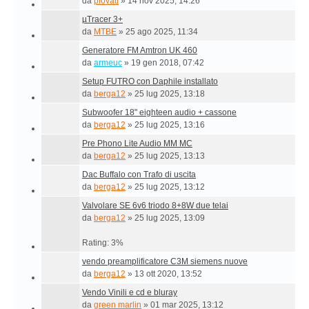
da
plovati
»
14 nov 2025, 14:26
µTracer 3+
da
MTBE
»
25 ago 2025, 11:34
Generatore FM Amtron UK 460
da
armeuc
»
19 gen 2018, 07:42
Setup FUTRO con Daphile installato
da
berga12
»
25 lug 2025, 13:18
Subwoofer 18" eighteen audio + cassone
da
berga12
»
25 lug 2025, 13:16
Pre Phono Lite Audio MM MC
da
berga12
»
25 lug 2025, 13:13
Dac Buffalo con Trafo di uscita
da
berga12
»
25 lug 2025, 13:12
Valvolare SE 6v6 triodo 8+8W due telai
da
berga12
»
25 lug 2025, 13:09
Rating: 3%
vendo preamplificatore C3M siemens nuove
da
berga12
»
13 ott 2020, 13:52
Vendo Vinili e cd e bluray
da
green marlin
»
01 mar 2025, 13:12