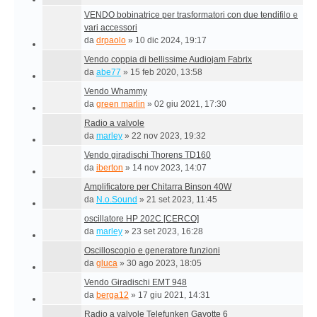
VENDO bobinatrice per trasformatori con due tendifilo e
vari accessori
da
drpaolo
»
10 dic 2024, 19:17
Vendo coppia di bellissime Audiojam Fabrix
da
abe77
»
15 feb 2020, 13:58
Vendo Whammy
da
green marlin
»
02 giu 2021, 17:30
Radio a valvole
da
marley
»
22 nov 2023, 19:32
Vendo giradischi Thorens TD160
da
iberton
»
14 nov 2023, 14:07
Amplificatore per Chitarra Binson 40W
da
N.o.Sound
»
21 set 2023, 11:45
oscillatore HP 202C [CERCO]
da
marley
»
23 set 2023, 16:28
Oscilloscopio e generatore funzioni
da
gluca
»
30 ago 2023, 18:05
Vendo Giradischi EMT 948
da
berga12
»
17 giu 2021, 14:31
Radio a valvole Telefunken Gavotte 6