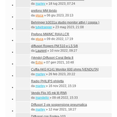
da
marley
»
18 lug 2023, 07:24
prefono MM ibrido
da
gluca
»
06 giu 2023, 20:13
Behringer b3031a studio monitor attivi ( coppia )
da
tubetrapper
»
23 mag 2023, 21:08
Prefono MM/MC RIAA LCR
da
gluca
»
09 dic 2022, 17:19
diffusori Rogers PM 510 e LS 5/8
da
Laurent
»
10 nov 2022, 09:27
(Vendo) Diffusori Coral Beta 8
da
Echo
»
07 gen 2021, 10:48
Cuffia AKG K141 Monitor 600 ohms [VENDUTA]
da
marley
»
26 feb 2023, 20:22
Radio PHILIPS philetta
da
marley
»
16 nov 2022, 15:19
Vendo Fiio X5 mk III (RM)
da
mandello
»
09 ott 2022, 15:33
Diffusori 3 vie sospensione pneumatica
da
marley
»
12 mar 2021, 18:27
Diffusori con Fostex-103