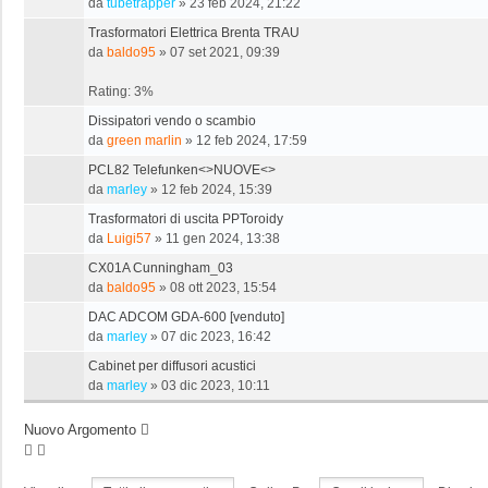
da
tubetrapper
»
23 feb 2024, 21:22
Trasformatori Elettrica Brenta TRAU
da
baldo95
»
07 set 2021, 09:39
Rating: 3%
Dissipatori vendo o scambio
da
green marlin
»
12 feb 2024, 17:59
PCL82 Telefunken<>NUOVE<>
da
marley
»
12 feb 2024, 15:39
Trasformatori di uscita PPToroidy
da
Luigi57
»
11 gen 2024, 13:38
CX01A Cunningham_03
da
baldo95
»
08 ott 2023, 15:54
DAC ADCOM GDA-600 [venduto]
da
marley
»
07 dic 2023, 16:42
Cabinet per diffusori acustici
da
marley
»
03 dic 2023, 10:11
Nuovo Argomento