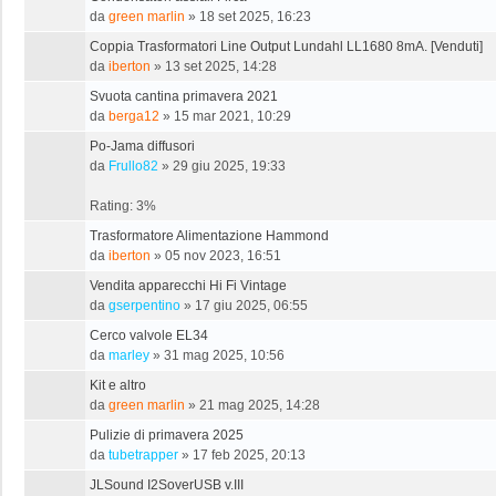
da
green marlin
»
18 set 2025, 16:23
Coppia Trasformatori Line Output Lundahl LL1680 8mA. [Venduti]
da
iberton
»
13 set 2025, 14:28
Svuota cantina primavera 2021
da
berga12
»
15 mar 2021, 10:29
Po-Jama diffusori
da
Frullo82
»
29 giu 2025, 19:33
Rating: 3%
Trasformatore Alimentazione Hammond
da
iberton
»
05 nov 2023, 16:51
Vendita apparecchi Hi Fi Vintage
da
gserpentino
»
17 giu 2025, 06:55
Cerco valvole EL34
da
marley
»
31 mag 2025, 10:56
Kit e altro
da
green marlin
»
21 mag 2025, 14:28
Pulizie di primavera 2025
da
tubetrapper
»
17 feb 2025, 20:13
JLSound I2SoverUSB v.III