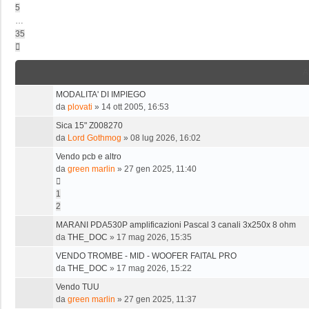
5
…
35
Prossimo
A
MODALITA' DI IMPIEGO
da
plovati
»
14 ott 2005, 16:53
Sica 15" Z008270
da
Lord Gothmog
»
08 lug 2026, 16:02
Vendo pcb e altro
da
green marlin
»
27 gen 2025, 11:40
1
2
MARANI PDA530P amplificazioni Pascal 3 canali 3x250x 8 ohm
da
THE_DOC
»
17 mag 2026, 15:35
VENDO TROMBE - MID - WOOFER FAITAL PRO
da
THE_DOC
»
17 mag 2026, 15:22
Vendo TUU
da
green marlin
»
27 gen 2025, 11:37