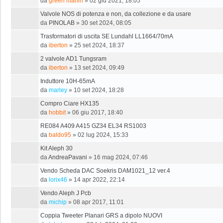
da
green marlin
»
02 giu 2021, 18:05
Valvole NOS di potenza e non, da collezione e da usare
da
PINOLAB
»
30 set 2024, 08:05
Trasformatori di uscita SE Lundahl LL1664/70mA
da
iberton
»
25 set 2024, 18:37
2 valvole AD1 Tungsram
da
iberton
»
13 set 2024, 09:49
Induttore 10H-65mA
da
marley
»
10 set 2024, 18:28
Compro Ciare HX135
da
hobbit
»
06 giu 2017, 18:40
RE084 A409 A415 GZ34 EL34 RS1003
da
baldo95
»
02 lug 2024, 15:33
Kit Aleph 30
da
AndreaPavani
»
16 mag 2024, 07:46
Vendo Scheda DAC Soekris DAM1021_12 ver.4
da
lorix46
»
14 apr 2022, 22:14
Vendo Aleph J Pcb
da
michip
»
08 apr 2017, 11:01
Coppia Tweeter Planari GRS a dipolo NUOVI