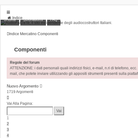
Indice
Home
Donations
FAQ
Home
Donations
Indice
Mercatino
Componenti
FAQ
Posts toplist
Home
Componenti
Login
Iscriviti
Regole del forum
ATTENZIONE: i dati personali quali indirizzi fisici, e-mail, n.ri di telefono, ecc.
mail, che potete inviare utilizzando gli appositi strumenti presenti sulla piatta
Nuovo Argomento
1719 Argomenti
Pagina
1
Vai Alla Pagina:
Di
35
1
2
3
4