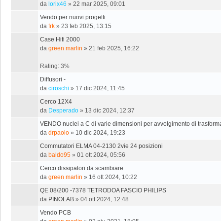
da
lorix46
»
22 mar 2025, 09:01
Vendo per nuovi progetti
da
frk
»
23 feb 2025, 13:15
Case Hifi 2000
da
green marlin
»
21 feb 2025, 16:22
Rating: 3%
Diffusori -
da
ciroschi
»
17 dic 2024, 11:45
Cerco 12X4
da
Desperado
»
13 dic 2024, 12:37
VENDO nuclei a C di varie dimensioni per avvolgimento di trasforma
da
drpaolo
»
10 dic 2024, 19:23
Commutatori ELMA 04-2130 2vie 24 posizioni
da
baldo95
»
01 ott 2024, 05:56
Cerco dissipatori da scambiare
da
green marlin
»
16 ott 2024, 10:22
QE 08/200 -7378 TETRODOA FASCIO PHILIPS
da
PINOLAB
»
04 ott 2024, 12:48
Vendo PCB