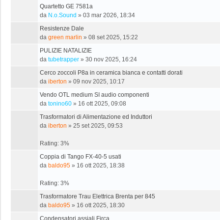
Quartetto GE 7581a
da
N.o.Sound
»
03 mar 2026, 18:34
Resistenze Dale
da
green marlin
»
08 set 2025, 15:22
PULIZIE NATALIZIE
da
tubetrapper
»
30 nov 2025, 16:24
Cerco zoccoli P8a in ceramica bianca e contatti dorati
da
iberton
»
09 nov 2025, 10:17
Vendo OTL medium SI audio componenti
da
tonino60
»
16 ott 2025, 09:08
Trasformatori di Alimentazione ed Induttori
da
iberton
»
25 set 2025, 09:53
Rating: 3%
Coppia di Tango FX-40-5 usati
da
baldo95
»
16 ott 2025, 18:38
Rating: 3%
Trasformatore Trau Elettrica Brenta per 845
da
baldo95
»
16 ott 2025, 18:30
Condensatori assiali Firca