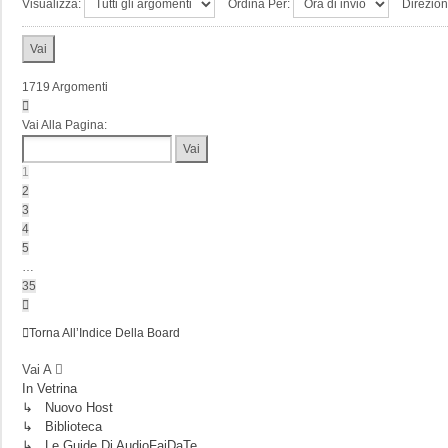
Visualizza:
Ordina Per:
Direzio
1719 Argomenti
Pagina
1
Vai Alla Pagina:
Di
35
1
2
3
4
5
…
35
Prossimo
Torna All’Indice Della Board
Vai A
In Vetrina
↳ Nuovo Host
↳ Biblioteca
↳ Le Guide Di AudioFaiDaTe