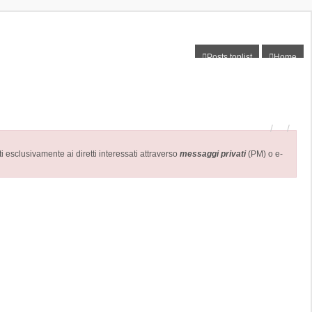
Posts toplist
Home
 esclusivamente ai diretti interessati attraverso
messaggi privati
(PM) o e-