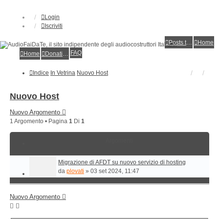
Login
Iscriviti
Posts toplist
Home
FAQ
Home
Donations
Indice
In Vetrina
Nuovo Host
Nuovo Host
Nuovo Argomento
1 Argomento • Pagina
1
Di
1
Argomenti
Migrazione di AFDT su nuovo servizio di hosting
da
plovati
»
03 set 2024, 11:47
Nuovo Argomento