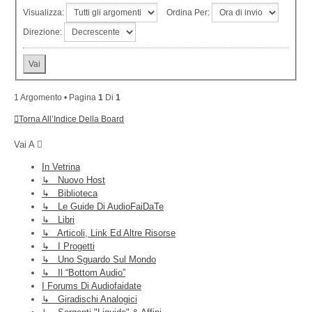
Visualizza:
Ordina Per:
Direzione:
1 Argomento • Pagina
1
Di
1
Torna All’Indice Della Board
Vai A
In Vetrina
↳ Nuovo Host
↳ Biblioteca
↳ Le Guide Di AudioFaiDaTe
↳ Libri
↳ Articoli, Link Ed Altre Risorse
↳ I Progetti
↳ Uno Sguardo Sul Mondo
↳ Il “Bottom Audio”
I Forums Di Audiofaidate
↳ Giradischi Analogici