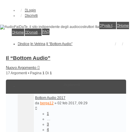
Login
Iscriviti
Posts toplist
Home
FAQ
Home
Donations
Indice
In Vetrina
Il “Bottom Audio”
Il “Bottom Audio”
Nuovo Argomento
17 Argomenti • Pagina
1
Di
1
Argomenti
Bottom Audio 2017
da
berga12
»
02 feb 2017, 09:29
1
…
3
4