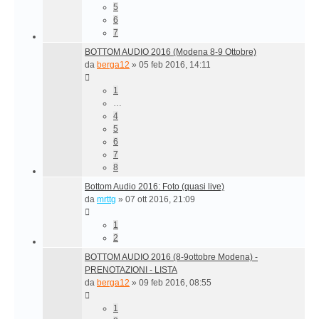
5
6
7
BOTTOM AUDIO 2016 (Modena 8-9 Ottobre)
da
berga12
»
05 feb 2016, 14:11
1
…
4
5
6
7
8
Bottom Audio 2016: Foto (quasi live)
da
mrttg
»
07 ott 2016, 21:09
1
2
BOTTOM AUDIO 2016 (8-9ottobre Modena) -
PRENOTAZIONI - LISTA
da
berga12
»
09 feb 2016, 08:55
1