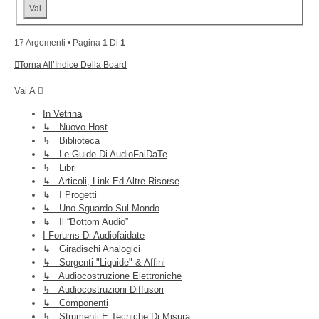
17 Argomenti • Pagina
1
Di
1
Torna All’Indice Della Board
Vai A
In Vetrina
↳ Nuovo Host
↳ Biblioteca
↳ Le Guide Di AudioFaiDaTe
↳ Libri
↳ Articoli, Link Ed Altre Risorse
↳ I Progetti
↳ Uno Sguardo Sul Mondo
↳ Il “Bottom Audio”
I Forums Di Audiofaidate
↳ Giradischi Analogici
↳ Sorgenti "liquide" & Affini
↳ Audiocostruzione Elettroniche
↳ Audiocostruzioni Diffusori
↳ Componenti
↳ Strumenti E Tecniche Di Misura