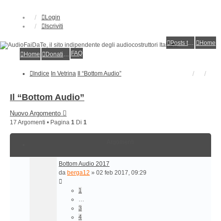
Login
Iscriviti
Posts toplist
Home
FAQ
Home
Donations
Indice
In Vetrina
Il “Bottom Audio”
Il “Bottom Audio”
Nuovo Argomento
17 Argomenti • Pagina
1
Di
1
Argomenti
Bottom Audio 2017
da
berga12
»
02 feb 2017, 09:29
1
…
3
4