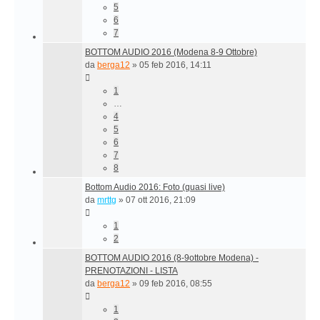
5
6
7
BOTTOM AUDIO 2016 (Modena 8-9 Ottobre)
da
berga12
»
05 feb 2016, 14:11
1
…
4
5
6
7
8
Bottom Audio 2016: Foto (quasi live)
da
mrttg
»
07 ott 2016, 21:09
1
2
BOTTOM AUDIO 2016 (8-9ottobre Modena) -
PRENOTAZIONI - LISTA
da
berga12
»
09 feb 2016, 08:55
1