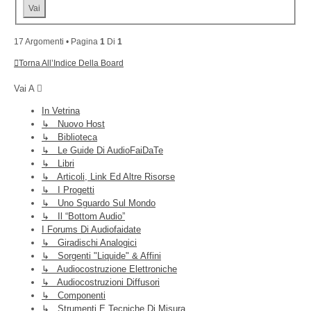
17 Argomenti • Pagina
1
Di
1
Torna All’Indice Della Board
Vai A
In Vetrina
↳ Nuovo Host
↳ Biblioteca
↳ Le Guide Di AudioFaiDaTe
↳ Libri
↳ Articoli, Link Ed Altre Risorse
↳ I Progetti
↳ Uno Sguardo Sul Mondo
↳ Il “Bottom Audio”
I Forums Di Audiofaidate
↳ Giradischi Analogici
↳ Sorgenti "liquide" & Affini
↳ Audiocostruzione Elettroniche
↳ Audiocostruzioni Diffusori
↳ Componenti
↳ Strumenti E Tecniche Di Misura