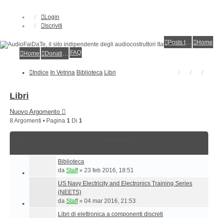
Login
Iscriviti
Posts toplist
Home
FAQ
Home
Donations
Indice
In Vetrina
Biblioteca
Libri
Libri
Nuovo Argomento
8 Argomenti • Pagina
1
Di
1
Argomenti
Biblioteca
da
Staff
»
23 feb 2016, 18:51
US Navy Electricity and Electronics Training Series
(NEETS)
da
Staff
»
04 mar 2016, 21:53
Libri di elettronica a componenti discreti