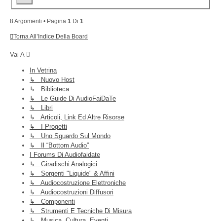
8 Argomenti • Pagina
1
Di
1
Torna All’Indice Della Board
Vai A
In Vetrina
↳ Nuovo Host
↳ Biblioteca
↳ Le Guide Di AudioFaiDaTe
↳ Libri
↳ Articoli, Link Ed Altre Risorse
↳ I Progetti
↳ Uno Sguardo Sul Mondo
↳ Il “Bottom Audio”
I Forums Di Audiofaidate
↳ Giradischi Analogici
↳ Sorgenti "liquide" & Affini
↳ Audiocostruzione Elettroniche
↳ Audiocostruzioni Diffusori
↳ Componenti
↳ Strumenti E Tecniche Di Misura
↳ Musica, Cultura, Eventi