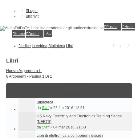
Login
Iscriviti
Posts toplist
Home
FAQ
Home
Donations
Indice
In Vetrina
Biblioteca
Libri
Libri
Nuovo Argomento
8 Argomenti • Pagina
1
Di
1
Argomenti
Biblioteca
da
Staff
»
23 feb 2016, 18:51
US Navy Electricity and Electronics Training Series
(NEETS)
da
Staff
»
04 mar 2016, 21:53
Libri di elettronica a componenti discreti