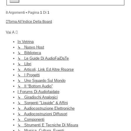
8 Argomenti • Pagina
1
Di
1
Torna All’Indice Della Board
Vai A
In Vetrina
↳ Nuovo Host
↳ Biblioteca
↳ Le Guide Di AudioFaiDaTe
↳ Libri
↳ Articoli, Link Ed Altre Risorse
↳ I Progetti
↳ Uno Sguardo Sul Mondo
↳ Il “Bottom Audio”
I Forums Di Audiofaidate
↳ Giradischi Analogici
↳ Sorgenti "liquide" & Affini
↳ Audiocostruzione Elettroniche
↳ Audiocostruzioni Diffusori
↳ Componenti
↳ Strumenti E Tecniche Di Misura
↳ Musica, Cultura, Eventi