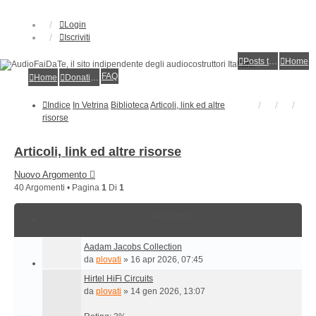
Login
Iscriviti
Posts toplist
Home
FAQ
Home
Donations
Indice
In Vetrina
Biblioteca
Articoli, link ed altre
risorse
Articoli, link ed altre risorse
Nuovo Argomento
40 Argomenti • Pagina
1
Di
1
Argomenti
Aadam Jacobs Collection
da
plovati
»
16 apr 2026, 07:45
Hirtel HiFi Circuits
da
plovati
»
14 gen 2026, 13:07