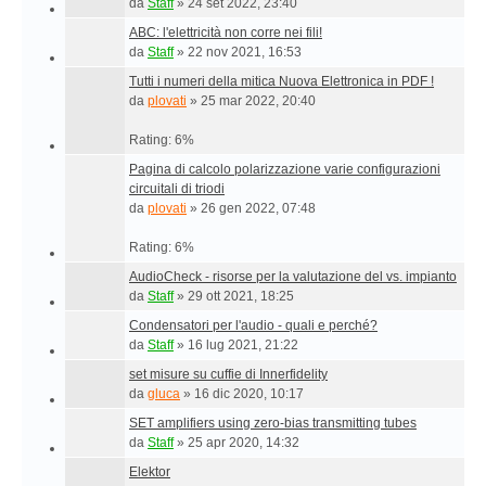
da
Staff
»
24 set 2022, 23:40
ABC: l'elettricità non corre nei fili!
da
Staff
»
22 nov 2021, 16:53
Tutti i numeri della mitica Nuova Elettronica in PDF !
da
plovati
»
25 mar 2022, 20:40
Rating: 6%
Pagina di calcolo polarizzazione varie configurazioni
circuitali di triodi
da
plovati
»
26 gen 2022, 07:48
Rating: 6%
AudioCheck - risorse per la valutazione del vs. impianto
da
Staff
»
29 ott 2021, 18:25
Condensatori per l'audio - quali e perché?
da
Staff
»
16 lug 2021, 21:22
set misure su cuffie di Innerfidelity
da
gluca
»
16 dic 2020, 10:17
SET amplifiers using zero-bias transmitting tubes
da
Staff
»
25 apr 2020, 14:32
Elektor