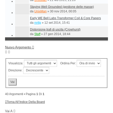
da
UnixMan
»
21 feb 2015, 21:20
Staying Well Grounded (gestione delle masse)
da
UnixMan
»
30 nov 2014, 00:05
Early WE Bell Labs Transformer Coil & Core Papers
da
mrttg
»
12 set 2014, 15:41
Distorsione trafi di uscita (Crowhurst)
da
Staff
»
27 gen 2014, 18:44
Nuovo Argomento
Visualizza:
Ordina Per:
Direzione:
40 Argomenti • Pagina
1
Di
1
Torna All’Indice Della Board
Vai A