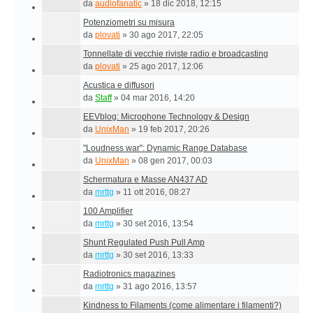
da
audiofanatic
»
18 dic 2018, 12:15
Potenziometri su misura
da
plovati
»
30 ago 2017, 22:05
Tonnellate di vecchie riviste radio e broadcasting
da
plovati
»
25 ago 2017, 12:06
Acustica e diffusori
da
Staff
»
04 mar 2016, 14:20
EEVblog: Microphone Technology & Design
da
UnixMan
»
19 feb 2017, 20:26
"Loudness war": Dynamic Range Database
da
UnixMan
»
08 gen 2017, 00:03
Schermatura e Masse AN437 AD
da
mrttg
»
11 ott 2016, 08:27
100 Amplifier
da
mrttg
»
30 set 2016, 13:54
Shunt Regulated Push Pull Amp
da
mrttg
»
30 set 2016, 13:33
Radiotronics magazines
da
mrttg
»
31 ago 2016, 13:57
Kindness to Filaments (come alimentare i filamenti?)