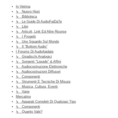
In Vetrina
↳ Nuovo Host
↳ Biblioteca
↳ Le Guide Di AudioFaiDaTe
↳ Libri
↳ Articoli, Link Ed Altre Risorse
↳ I Progetti
↳ Uno Sguardo Sul Mondo
↳ Il “Bottom Audio”
I Forums Di Audiofaidate
↳ Giradischi Analogici
↳ Sorgenti "liquide" & Affini
↳ Audiocostruzione Elettroniche
↳ Audiocostruzioni Diffusori
↳ Componenti
↳ Strumenti E Tecniche Di Misura
↳ Musica, Cultura, Eventi
↳ Varie
Mercatino
↳ Apparati Completi Di Qualsiasi Tipo
↳ Componenti
↳ Quanto Vale?