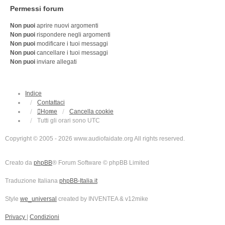
Permessi forum
Non puoi
aprire nuovi argomenti
Non puoi
rispondere negli argomenti
Non puoi
modificare i tuoi messaggi
Non puoi
cancellare i tuoi messaggi
Non puoi
inviare allegati
Indice
Contattaci
Home
Cancella cookie
Tutti gli orari sono
UTC
Copyright © 2005 - 2026 www.audiofaidate.org All rights reserved.
Creato da
phpBB
® Forum Software © phpBB Limited
Traduzione Italiana
phpBB-Italia.it
Style
we_universal
created by INVENTEA & v12mike
Privacy
|
Condizioni