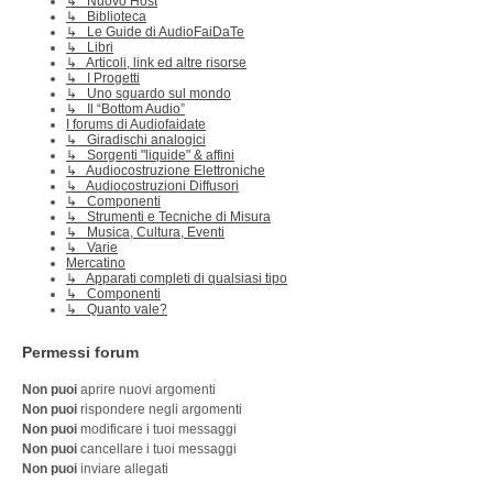
↳ Nuovo Host
↳ Biblioteca
↳ Le Guide di AudioFaiDaTe
↳ Libri
↳ Articoli, link ed altre risorse
↳ I Progetti
↳ Uno sguardo sul mondo
↳ Il “Bottom Audio”
I forums di Audiofaidate
↳ Giradischi analogici
↳ Sorgenti "liquide" & affini
↳ Audiocostruzione Elettroniche
↳ Audiocostruzioni Diffusori
↳ Componenti
↳ Strumenti e Tecniche di Misura
↳ Musica, Cultura, Eventi
↳ Varie
Mercatino
↳ Apparati completi di qualsiasi tipo
↳ Componenti
↳ Quanto vale?
Permessi forum
Non puoi
aprire nuovi argomenti
Non puoi
rispondere negli argomenti
Non puoi
modificare i tuoi messaggi
Non puoi
cancellare i tuoi messaggi
Non puoi
inviare allegati