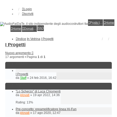
Login
Iscriviti
Posts toplist
Home
FAQ
Home
Donations
Indice
In Vetrina
I Progetti
I Progetti
Nuovo argomento
17 argomenti • Pagina
1
di
1
Annunci
I Progetti
da
Staff
»
24 feb 2016, 16:42
Argomenti
"Lo Scherzo" di Luca Chiomenti
da
plovati
»
19 apr 2022, 14:36
Rating: 13%
Pre-concetto: preamplificatore linea Hi-Fun
da
plovati
»
17 ago 2020, 12:47