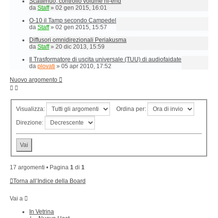
Scattenuo, controllo volume hi-end
da
Staff
»
02 gen 2015, 16:01
O-10 il Tamp secondo Campedel
da
Staff
»
02 gen 2015, 15:57
Diffusori omnidirezionali Periakusma
da
Staff
»
20 dic 2013, 15:59
Il Trasformatore di uscita universale (TUU) di audiofaidate
da
plovati
»
05 apr 2010, 17:52
Nuovo argomento
Visualizza:
Ordina per:
Direzione:
17 argomenti • Pagina
1
di
1
Torna all’Indice della Board
Vai a
In Vetrina