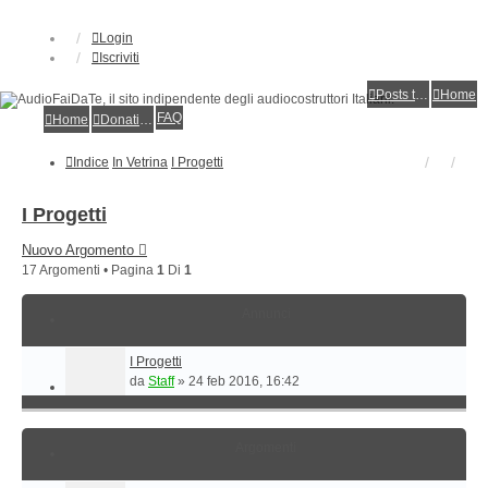
Login
Iscriviti
Posts toplist
Home
FAQ
Home
Donations
Indice
In Vetrina
I Progetti
I Progetti
Nuovo Argomento
17 Argomenti • Pagina
1
Di
1
Annunci
I Progetti
da
Staff
»
24 feb 2016, 16:42
Argomenti