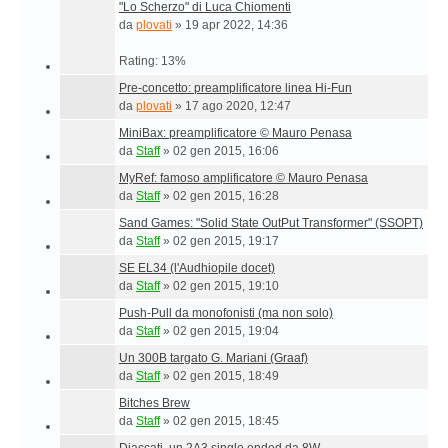
"Lo Scherzo" di Luca Chiomenti
da
plovati
»
19 apr 2022, 14:36
Rating: 13%
Pre-concetto: preamplificatore linea Hi-Fun
da
plovati
»
17 ago 2020, 12:47
MiniBax: preamplificatore © Mauro Penasa
da
Staff
»
02 gen 2015, 16:06
MyRef: famoso amplificatore © Mauro Penasa
da
Staff
»
02 gen 2015, 16:28
Sand Games: "Solid State OutPut Transformer" (SSOPT)
da
Staff
»
02 gen 2015, 19:17
SE EL34 (l'Audhiopile docet)
da
Staff
»
02 gen 2015, 19:10
Push-Pull da monofonisti (ma non solo)
da
Staff
»
02 gen 2015, 19:04
Un 300B targato G. Mariani (Graaf)
da
Staff
»
02 gen 2015, 18:49
Bitches Brew
da
Staff
»
02 gen 2015, 18:45