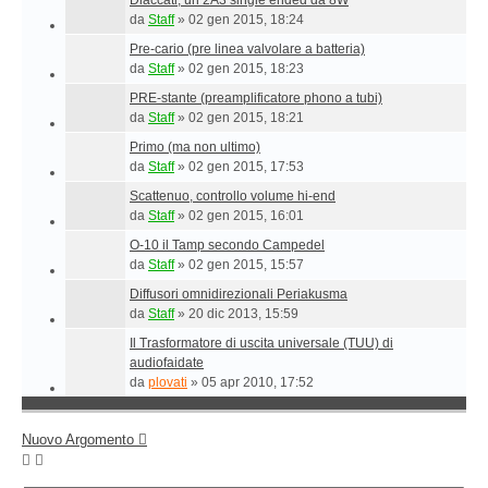
Diaccati, un 2A3 single ended da 8W
da
Staff
»
02 gen 2015, 18:24
Pre-cario (pre linea valvolare a batteria)
da
Staff
»
02 gen 2015, 18:23
PRE-stante (preamplificatore phono a tubi)
da
Staff
»
02 gen 2015, 18:21
Primo (ma non ultimo)
da
Staff
»
02 gen 2015, 17:53
Scattenuo, controllo volume hi-end
da
Staff
»
02 gen 2015, 16:01
O-10 il Tamp secondo Campedel
da
Staff
»
02 gen 2015, 15:57
Diffusori omnidirezionali Periakusma
da
Staff
»
20 dic 2013, 15:59
Il Trasformatore di uscita universale (TUU) di
audiofaidate
da
plovati
»
05 apr 2010, 17:52
Nuovo Argomento