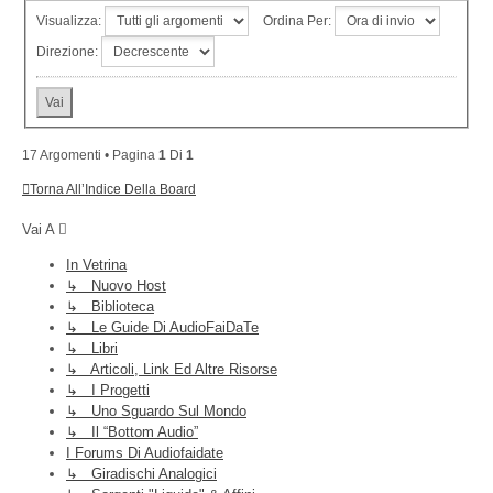
Visualizza:
Ordina Per:
Direzione:
17 Argomenti • Pagina
1
Di
1
Torna All’Indice Della Board
Vai A
In Vetrina
↳ Nuovo Host
↳ Biblioteca
↳ Le Guide Di AudioFaiDaTe
↳ Libri
↳ Articoli, Link Ed Altre Risorse
↳ I Progetti
↳ Uno Sguardo Sul Mondo
↳ Il “Bottom Audio”
I Forums Di Audiofaidate
↳ Giradischi Analogici