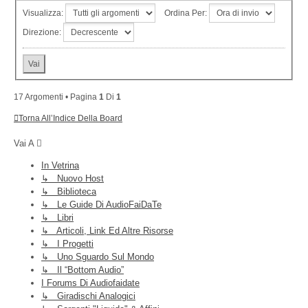
Visualizza:
Ordina Per:
Direzione:
17 Argomenti • Pagina
1
Di
1
Torna All’Indice Della Board
Vai A
In Vetrina
↳ Nuovo Host
↳ Biblioteca
↳ Le Guide Di AudioFaiDaTe
↳ Libri
↳ Articoli, Link Ed Altre Risorse
↳ I Progetti
↳ Uno Sguardo Sul Mondo
↳ Il “Bottom Audio”
I Forums Di Audiofaidate
↳ Giradischi Analogici