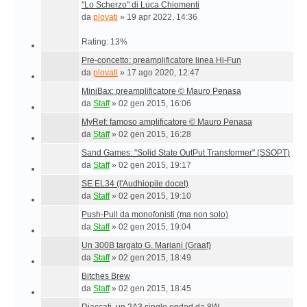
"Lo Scherzo" di Luca Chiomenti
da
plovati
»
19 apr 2022, 14:36
Rating: 13%
Pre-concetto: preamplificatore linea Hi-Fun
da
plovati
»
17 ago 2020, 12:47
MiniBax: preamplificatore © Mauro Penasa
da
Staff
»
02 gen 2015, 16:06
MyRef: famoso amplificatore © Mauro Penasa
da
Staff
»
02 gen 2015, 16:28
Sand Games: "Solid State OutPut Transformer" (SSOPT)
da
Staff
»
02 gen 2015, 19:17
SE EL34 (l'Audhiopile docet)
da
Staff
»
02 gen 2015, 19:10
Push-Pull da monofonisti (ma non solo)
da
Staff
»
02 gen 2015, 19:04
Un 300B targato G. Mariani (Graaf)
da
Staff
»
02 gen 2015, 18:49
Bitches Brew
da
Staff
»
02 gen 2015, 18:45