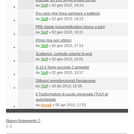
Diaccati, un 2A3 single ended da 8W
da
Staff
»
02 gen 2015, 18:24
Pre-cario (pre linea valvolare a batteria)
da
Staff
»
02 gen 2015, 18:23
PRE-stante (preamplificatore phono a tubi)
da
Staff
»
02 gen 2015, 18:21
Primo (ma non ultimo)
da
Staff
»
02 gen 2015, 17:53
Scattenuo, controllo volume hi-end
da
Staff
»
02 gen 2015, 16:01
O-10 il Tamp secondo Campedel
da
Staff
»
02 gen 2015, 15:57
Diffusori omnidirezionali Periakusma
da
Staff
»
20 dic 2013, 15:59
Il Trasformatore di uscita universale (TUU) di
audiofaidate
da
plovati
»
05 apr 2010, 17:52
Nuovo Argomento