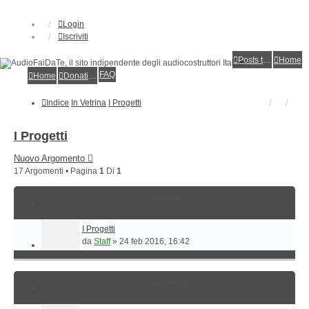
Login
Iscriviti
Posts toplist
Home
FAQ
Home
Donations
Indice
In Vetrina
I Progetti
I Progetti
Nuovo Argomento
17 Argomenti • Pagina
1
Di
1
Annunci
I Progetti
da
Staff
»
24 feb 2016, 16:42
Argomenti