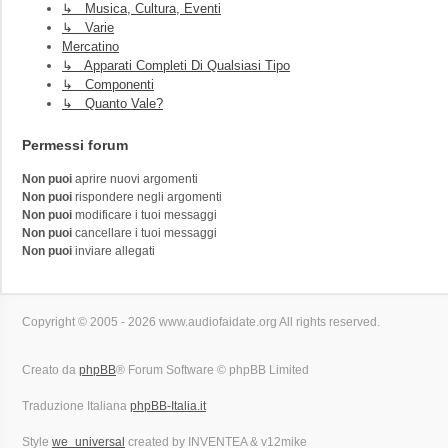
↳ Musica, Cultura, Eventi
↳ Varie
Mercatino
↳ Apparati Completi Di Qualsiasi Tipo
↳ Componenti
↳ Quanto Vale?
Permessi forum
Non puoi
aprire nuovi argomenti
Non puoi
rispondere negli argomenti
Non puoi
modificare i tuoi messaggi
Non puoi
cancellare i tuoi messaggi
Non puoi
inviare allegati
Copyright © 2005 - 2026 www.audiofaidate.org All rights reserved.
Creato da
phpBB
® Forum Software © phpBB Limited
Traduzione Italiana
phpBB-Italia.it
Style
we_universal
created by INVENTEA & v12mike