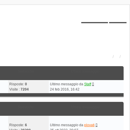
Posts toplist
Home
Statistiche
Ultimo messaggio
Risposte:
0
Ultimo messaggio
da
Staff
Visite :
7204
24 feb 2016, 16:42
Statistiche
Ultimo messaggio
Risposte:
6
Ultimo messaggio
da
plovati