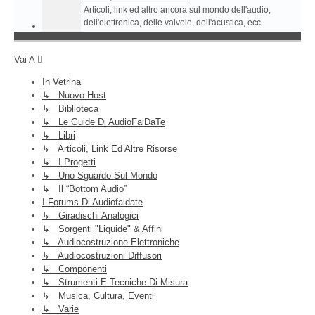
Articoli, link ed altro ancora sul mondo dell'audio,
dell'elettronica, delle valvole, dell'acustica, ecc.
Vai A
In Vetrina
↳ Nuovo Host
↳ Biblioteca
↳ Le Guide Di AudioFaiDaTe
↳ Libri
↳ Articoli, Link Ed Altre Risorse
↳ I Progetti
↳ Uno Sguardo Sul Mondo
↳ Il “Bottom Audio”
I Forums Di Audiofaidate
↳ Giradischi Analogici
↳ Sorgenti "liquide" & Affini
↳ Audiocostruzione Elettroniche
↳ Audiocostruzioni Diffusori
↳ Componenti
↳ Strumenti E Tecniche Di Misura
↳ Musica, Cultura, Eventi
↳ Varie