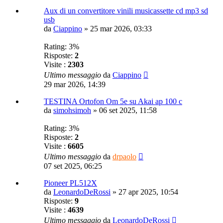
Aux di un convertitore vinili musicassette cd mp3 sd
usb
da
Ciappino
»
25 mar 2026, 03:33
Rating: 3%
Risposte:
2
Visite :
2303
Ultimo messaggio
da
Ciappino
29 mar 2026, 14:39
TESTINA Ortofon Om 5e su Akai ap 100 c
da
simohsimoh
»
06 set 2025, 11:58
Rating: 3%
Risposte:
2
Visite :
6605
Ultimo messaggio
da
drpaolo
07 set 2025, 06:25
Pioneer PL512X
da
LeonardoDeRossi
»
27 apr 2025, 10:54
Risposte:
9
Visite :
4639
Ultimo messaggio
da
LeonardoDeRossi