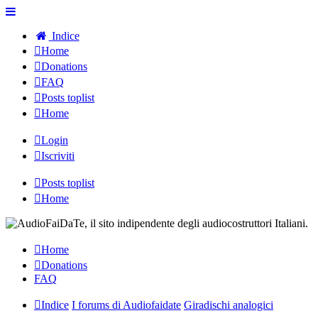
Indice
Home
Donations
FAQ
Posts toplist
Home
Login
Iscriviti
Posts toplist
Home
Home
Donations
FAQ
Indice
I forums di Audiofaidate
Giradischi analogici