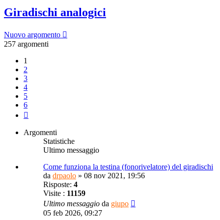
Giradischi analogici
Nuovo argomento
257 argomenti
1
2
3
4
5
6
Prossimo
Argomenti
Statistiche
Ultimo messaggio
Come funziona la testina (fonorivelatore) del giradischi
da
drpaolo
»
08 nov 2021, 19:56
Risposte:
4
Visite :
11159
Ultimo messaggio
da
giupo
05 feb 2026, 09:27