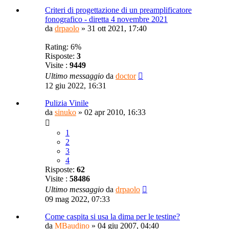
Criteri di progettazione di un preamplificatore
fonografico - diretta 4 novembre 2021
da
drpaolo
»
31 ott 2021, 17:40
Rating: 6%
Risposte:
3
Visite :
9449
Ultimo messaggio
da
doctor
12 giu 2022, 16:31
Pulizia Vinile
da
sinuko
»
02 apr 2010, 16:33
1
2
3
4
Risposte:
62
Visite :
58486
Ultimo messaggio
da
drpaolo
09 mag 2022, 07:33
Come caspita si usa la dima per le testine?
da
MBaudino
»
04 giu 2007, 04:40