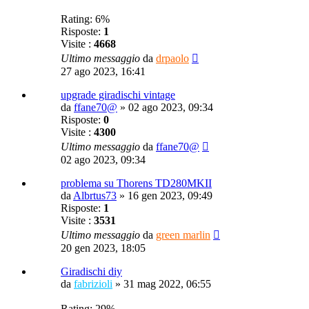
Rating: 6%
Risposte:
1
Visite :
4668
Ultimo messaggio
da
drpaolo
27 ago 2023, 16:41
upgrade giradischi vintage
da
ffane70@
»
02 ago 2023, 09:34
Risposte:
0
Visite :
4300
Ultimo messaggio
da
ffane70@
02 ago 2023, 09:34
problema su Thorens TD280MKII
da
Albrtus73
»
16 gen 2023, 09:49
Risposte:
1
Visite :
3531
Ultimo messaggio
da
green marlin
20 gen 2023, 18:05
Giradischi diy
da
fabrizioli
»
31 mag 2022, 06:55
Rating: 29%