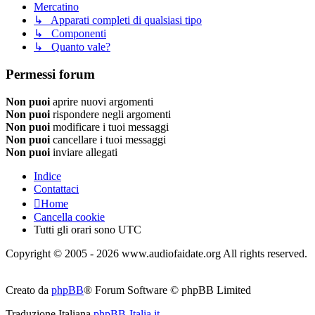
Mercatino
↳ Apparati completi di qualsiasi tipo
↳ Componenti
↳ Quanto vale?
Permessi forum
Non puoi
aprire nuovi argomenti
Non puoi
rispondere negli argomenti
Non puoi
modificare i tuoi messaggi
Non puoi
cancellare i tuoi messaggi
Non puoi
inviare allegati
Indice
Contattaci
Home
Cancella cookie
Tutti gli orari sono
UTC
Copyright © 2005 - 2026 www.audiofaidate.org All rights reserved.
Creato da
phpBB
® Forum Software © phpBB Limited
Traduzione Italiana
phpBB-Italia.it