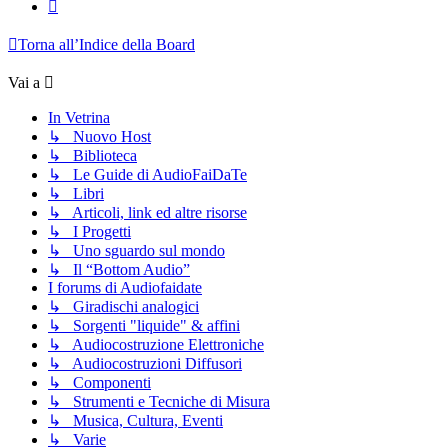
Prossimo
Torna all’Indice della Board
Vai a
In Vetrina
↳ Nuovo Host
↳ Biblioteca
↳ Le Guide di AudioFaiDaTe
↳ Libri
↳ Articoli, link ed altre risorse
↳ I Progetti
↳ Uno sguardo sul mondo
↳ Il “Bottom Audio”
I forums di Audiofaidate
↳ Giradischi analogici
↳ Sorgenti "liquide" & affini
↳ Audiocostruzione Elettroniche
↳ Audiocostruzioni Diffusori
↳ Componenti
↳ Strumenti e Tecniche di Misura
↳ Musica, Cultura, Eventi
↳ Varie