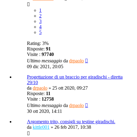
1
2
3
4
5
Rating: 3%
Risposte:
91
Visite :
97740
Ultimo messaggio
da
drpaolo
09 dic 2021, 20:05
Progettazione di un braccio per giradischi - diretta
29/10
da
drpaolo
»
25 ott 2020, 09:27
Risposte:
11
Visite :
12758
Ultimo messaggio
da
drpaolo
30 ott 2020, 14:11
Argomento trito, consigli su testine giradischi.
da
kittle001
»
26 feb 2017, 10:38