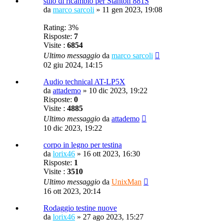
stilo di ricambio per Stanton 881S
da
marco sarcoli
»
11 gen 2023, 19:08
Rating: 3%
Risposte:
7
Visite :
6854
Ultimo messaggio
da
marco sarcoli
02 giu 2024, 14:15
Audio technical AT-LP5X
da
attademo
»
10 dic 2023, 19:22
Risposte:
0
Visite :
4885
Ultimo messaggio
da
attademo
10 dic 2023, 19:22
corpo in legno per testina
da
lorix46
»
16 ott 2023, 16:30
Risposte:
1
Visite :
3510
Ultimo messaggio
da
UnixMan
16 ott 2023, 20:14
Rodaggio testine nuove
da
lorix46
»
27 ago 2023, 15:27