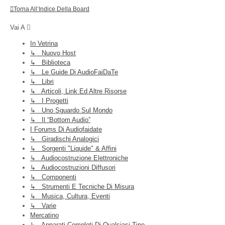
Torna All’Indice Della Board
Vai A
In Vetrina
↳ Nuovo Host
↳ Biblioteca
↳ Le Guide Di AudioFaiDaTe
↳ Libri
↳ Articoli, Link Ed Altre Risorse
↳ I Progetti
↳ Uno Sguardo Sul Mondo
↳ Il “Bottom Audio”
I Forums Di Audiofaidate
↳ Giradischi Analogici
↳ Sorgenti "liquide" & Affini
↳ Audiocostruzione Elettroniche
↳ Audiocostruzioni Diffusori
↳ Componenti
↳ Strumenti E Tecniche Di Misura
↳ Musica, Cultura, Eventi
↳ Varie
Mercatino
↳ Apparati Completi Di Qualsiasi Tipo