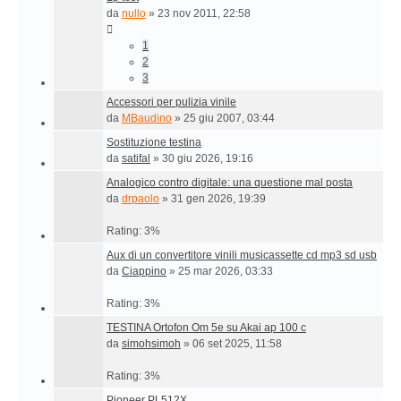
da
nullo
»
23 nov 2011, 22:58
1
2
3
Accessori per pulizia vinile
da
MBaudino
»
25 giu 2007, 03:44
Sostituzione testina
da
satifal
»
30 giu 2026, 19:16
Analogico contro digitale: una questione mal posta
da
drpaolo
»
31 gen 2026, 19:39
Rating: 3%
Aux di un convertitore vinili musicassette cd mp3 sd usb
da
Ciappino
»
25 mar 2026, 03:33
Rating: 3%
TESTINA Ortofon Om 5e su Akai ap 100 c
da
simohsimoh
»
06 set 2025, 11:58
Rating: 3%
Pioneer PL512X