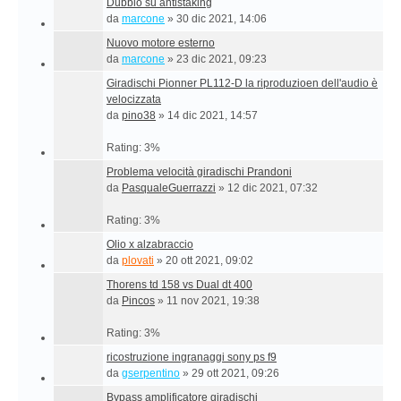
Dubbio su antistaking
da
marcone
»
30 dic 2021, 14:06
Nuovo motore esterno
da
marcone
»
23 dic 2021, 09:23
Giradischi Pionner PL112-D la riproduzioen dell'audio è
velocizzata
da
pino38
»
14 dic 2021, 14:57
Rating: 3%
Problema velocità giradischi Prandoni
da
PasqualeGuerrazzi
»
12 dic 2021, 07:32
Rating: 3%
Olio x alzabraccio
da
plovati
»
20 ott 2021, 09:02
Thorens td 158 vs Dual dt 400
da
Pincos
»
11 nov 2021, 19:38
Rating: 3%
ricostruzione ingranaggi sony ps f9
da
gserpentino
»
29 ott 2021, 09:26
Bypass amplificatore giradischi