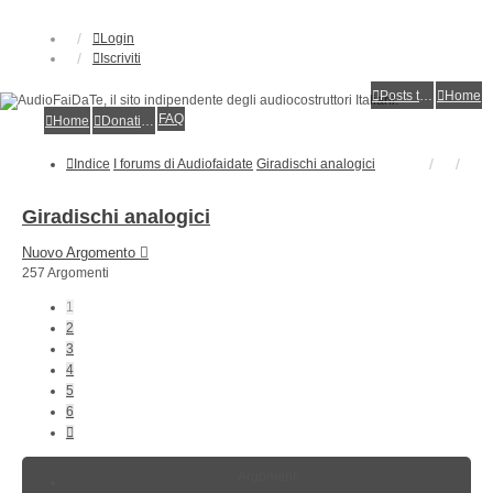
Login
Iscriviti
Posts toplist
Home
FAQ
Home
Donations
Indice
I forums di Audiofaidate
Giradischi analogici
Giradischi analogici
Nuovo Argomento
257 Argomenti
1
2
3
4
5
6
Prossimo
Argomenti