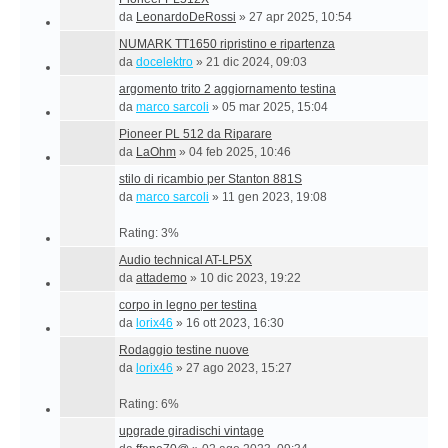
da
LeonardoDeRossi
»
27 apr 2025, 10:54
NUMARK TT1650 ripristino e ripartenza
da
docelektro
»
21 dic 2024, 09:03
argomento trito 2 aggiornamento testina
da
marco sarcoli
»
05 mar 2025, 15:04
Pioneer PL 512 da Riparare
da
LaOhm
»
04 feb 2025, 10:46
stilo di ricambio per Stanton 881S
da
marco sarcoli
»
11 gen 2023, 19:08
Rating: 3%
Audio technical AT-LP5X
da
attademo
»
10 dic 2023, 19:22
corpo in legno per testina
da
lorix46
»
16 ott 2023, 16:30
Rodaggio testine nuove
da
lorix46
»
27 ago 2023, 15:27
Rating: 6%
upgrade giradischi vintage