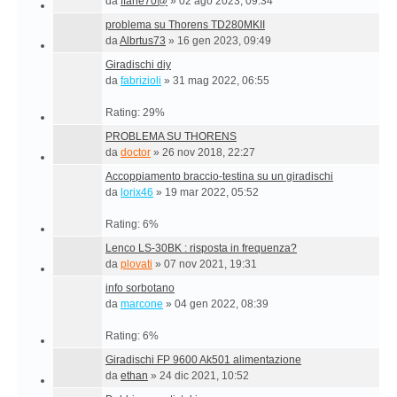
da
ffane70@
»
02 ago 2023, 09:34
problema su Thorens TD280MKII
da
Albrtus73
»
16 gen 2023, 09:49
Giradischi diy
da
fabrizioli
»
31 mag 2022, 06:55
Rating: 29%
PROBLEMA SU THORENS
da
doctor
»
26 nov 2018, 22:27
Accoppiamento braccio-testina su un giradischi
da
lorix46
»
19 mar 2022, 05:52
Rating: 6%
Lenco LS-30BK : risposta in frequenza?
da
plovati
»
07 nov 2021, 19:31
info sorbotano
da
marcone
»
04 gen 2022, 08:39
Rating: 6%
Giradischi FP 9600 Ak501 alimentazione
da
ethan
»
24 dic 2021, 10:52