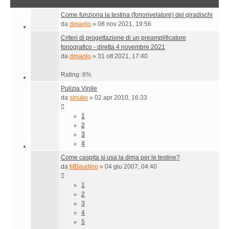
Come funziona la testina (fonorivelatore) del giradischi
da
drpaolo
»
08 nov 2021, 19:56
Criteri di progettazione di un preamplificatore
fonografico - diretta 4 novembre 2021
da
drpaolo
»
31 ott 2021, 17:40
Rating: 6%
Pulizia Vinile
da
sinuko
»
02 apr 2010, 16:33
1
2
3
4
Come caspita si usa la dima per le testine?
da
MBaudino
»
04 giu 2007, 04:40
1
2
3
4
5