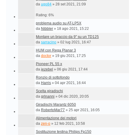
da
ugo84
»
28 set 2021, 21:09
Rating: 6%
problema audio su AT-LP5X
da
Nibbler
»
18 ago 2021, 15:22
Montare un braccio da 9" su un TD125
da
sarracino
»
02 lug 2021, 16:47
HUM con Rega Planar 3
da
doctor
»
19 giu 2021, 17:25
Pioneer PL 55 x
da
jezebel
»
06 giu 2021, 17:44
Ronzio di sottofondo
da
Harris
»
04 apr 2021, 16:44
Scelta giradischi
da
grlnanni
»
04 dic 2020, 20:05
Giradischi Marantz 6050
da
RobertoMar77
»
25 apr 2021, 16:05
Alimentazione dei motori
da
zen-o
»
12 feb 2021, 10:58
Sostituzione testina Philips Fp150