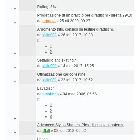
Rating: 3%
Progettazione di un braccio per giradischi - diretta 29/10
da
drpaolo
»
25 ott 2020, 09:27
Argomento trito, consigli su testine giradischi.
da
kittle001
»
26 feb 2017, 10:38
1
2
Settaggio anti skating?
da
kittle001
»
14 mar 2017, 15:25
Ottimizzazione carico testine
da
kittle001
»
23 feb 2017, 10:52
Lavadischi
da
omobono
»
04 mag 2006, 05:56
1
2
3
Advanced Stylus Shapes: Pics, discussion, patents.
da
Staff
»
02 feb 2012, 09:52
Lp test