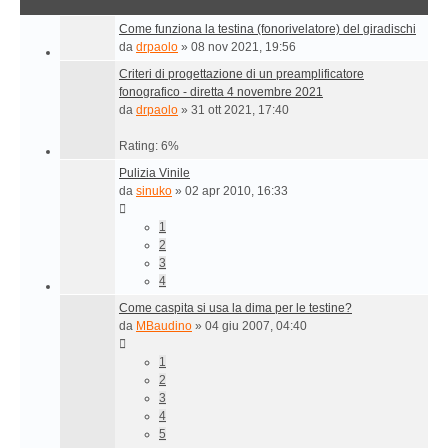
Come funziona la testina (fonorivelatore) del giradischi
da
drpaolo
»
08 nov 2021, 19:56
Criteri di progettazione di un preamplificatore
fonografico - diretta 4 novembre 2021
da
drpaolo
»
31 ott 2021, 17:40
Rating: 6%
Pulizia Vinile
da
sinuko
»
02 apr 2010, 16:33
1
2
3
4
Come caspita si usa la dima per le testine?
da
MBaudino
»
04 giu 2007, 04:40
1
2
3
4
5