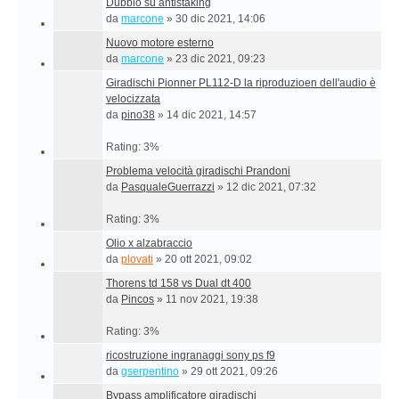
Dubbio su antistaking
da
marcone
»
30 dic 2021, 14:06
Nuovo motore esterno
da
marcone
»
23 dic 2021, 09:23
Giradischi Pionner PL112-D la riproduzioen dell'audio è
velocizzata
da
pino38
»
14 dic 2021, 14:57
Rating: 3%
Problema velocità giradischi Prandoni
da
PasqualeGuerrazzi
»
12 dic 2021, 07:32
Rating: 3%
Olio x alzabraccio
da
plovati
»
20 ott 2021, 09:02
Thorens td 158 vs Dual dt 400
da
Pincos
»
11 nov 2021, 19:38
Rating: 3%
ricostruzione ingranaggi sony ps f9
da
gserpentino
»
29 ott 2021, 09:26
Bypass amplificatore giradischi