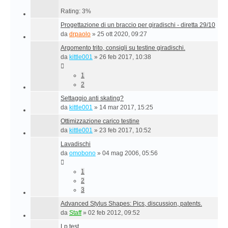
Rating: 3%
Progettazione di un braccio per giradischi - diretta 29/10
da
drpaolo
»
25 ott 2020, 09:27
Argomento trito, consigli su testine giradischi.
da
kittle001
»
26 feb 2017, 10:38
1
2
Settaggio anti skating?
da
kittle001
»
14 mar 2017, 15:25
Ottimizzazione carico testine
da
kittle001
»
23 feb 2017, 10:52
Lavadischi
da
omobono
»
04 mag 2006, 05:56
1
2
3
Advanced Stylus Shapes: Pics, discussion, patents.
da
Staff
»
02 feb 2012, 09:52
Lp test