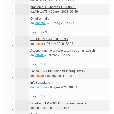
da
ffane70@
»
02 ago 2023, 09:34
problema su Thorens TD280MKII
da
Albrtus73
»
16 gen 2023, 09:49
Giradischi diy
da
fabrizioli
»
31 mag 2022, 06:55
Rating: 29%
PROBLEMA SU THORENS
da
doctor
»
26 nov 2018, 22:27
Accoppiamento braccio-testina su un giradischi
da
lorix46
»
19 mar 2022, 05:52
Rating: 6%
Lenco LS-30BK : risposta in frequenza?
da
plovati
»
07 nov 2021, 19:31
info sorbotano
da
marcone
»
04 gen 2022, 08:39
Rating: 6%
Giradischi FP 9600 Ak501 alimentazione
da
ethan
»
24 dic 2021, 10:52