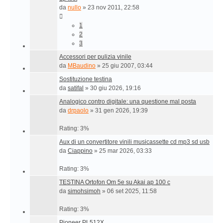
da
nullo
»
23 nov 2011, 22:58
1
2
3
Accessori per pulizia vinile
da
MBaudino
»
25 giu 2007, 03:44
Sostituzione testina
da
satifal
»
30 giu 2026, 19:16
Analogico contro digitale: una questione mal posta
da
drpaolo
»
31 gen 2026, 19:39
Rating: 3%
Aux di un convertitore vinili musicassette cd mp3 sd usb
da
Ciappino
»
25 mar 2026, 03:33
Rating: 3%
TESTINA Ortofon Om 5e su Akai ap 100 c
da
simohsimoh
»
06 set 2025, 11:58
Rating: 3%
Pioneer PL512X