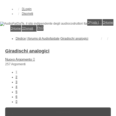
Login
Iscriviti
Posts toplist
Home
FAQ
Home
Donations
Indice
I forums di Audiofaidate
Giradischi analogici
Giradischi analogici
Nuovo Argomento
257 Argomenti
1
2
3
4
5
6
Prossimo
Argomenti