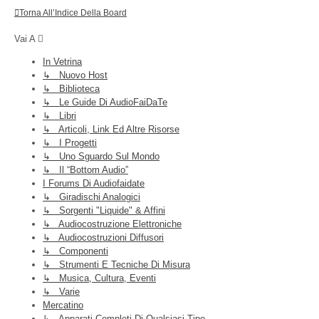
Torna All’Indice Della Board
Vai A
In Vetrina
↳ Nuovo Host
↳ Biblioteca
↳ Le Guide Di AudioFaiDaTe
↳ Libri
↳ Articoli, Link Ed Altre Risorse
↳ I Progetti
↳ Uno Sguardo Sul Mondo
↳ Il “Bottom Audio”
I Forums Di Audiofaidate
↳ Giradischi Analogici
↳ Sorgenti "liquide" & Affini
↳ Audiocostruzione Elettroniche
↳ Audiocostruzioni Diffusori
↳ Componenti
↳ Strumenti E Tecniche Di Misura
↳ Musica, Cultura, Eventi
↳ Varie
Mercatino
↳ Apparati Completi Di Qualsiasi Tipo