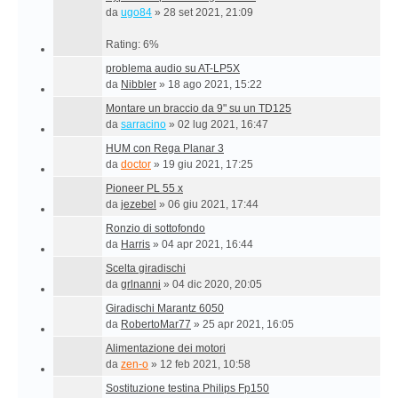
da
ugo84
»
28 set 2021, 21:09
Rating: 6%
problema audio su AT-LP5X
da
Nibbler
»
18 ago 2021, 15:22
Montare un braccio da 9" su un TD125
da
sarracino
»
02 lug 2021, 16:47
HUM con Rega Planar 3
da
doctor
»
19 giu 2021, 17:25
Pioneer PL 55 x
da
jezebel
»
06 giu 2021, 17:44
Ronzio di sottofondo
da
Harris
»
04 apr 2021, 16:44
Scelta giradischi
da
grlnanni
»
04 dic 2020, 20:05
Giradischi Marantz 6050
da
RobertoMar77
»
25 apr 2021, 16:05
Alimentazione dei motori
da
zen-o
»
12 feb 2021, 10:58
Sostituzione testina Philips Fp150