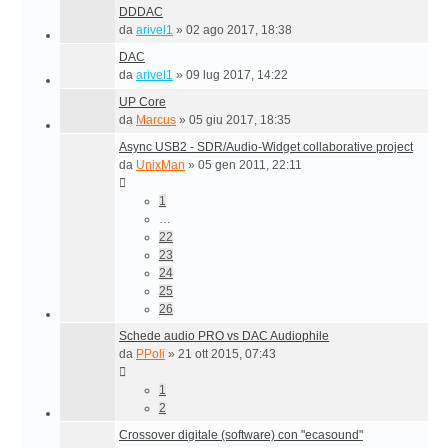
DDDAC
da
arivel1
»
02 ago 2017, 18:38
DAC
da
arivel1
»
09 lug 2017, 14:22
UP Core
da
Marcus
»
05 giu 2017, 18:35
Async USB2 - SDR/Audio-Widget collaborative project
da
UnixMan
»
05 gen 2011, 22:11
1
…
22
23
24
25
26
Schede audio PRO vs DAC Audiophile
da
PPoli
»
21 ott 2015, 07:43
1
2
Crossover digitale (software) con "ecasound"