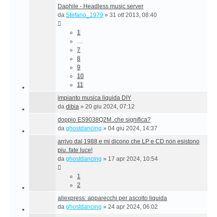
Daphile - Headless music server
da
Stefano_1979
»
31 ott 2013, 08:40
1
…
7
8
9
10
11
impianto musica liquida DIY
da
dibia
»
20 giu 2024, 07:12
doppio ES9038Q2M..che significa?
da
ghostdancing
»
04 giu 2024, 14:37
arrivo dal 1988 e mi dicono che LP e CD non esistono
piu..fate luce!
da
ghostdancing
»
17 apr 2024, 10:54
1
2
aliexpress: apparecchi per ascolto liquida
da
ghostdancing
»
24 apr 2024, 06:02