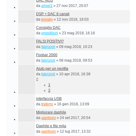
DAC NOS
da
arivel1
»
27 nov 2017, 20:07
DSP + DAC 8 canali
da
kreisky
»
12 nov 2018, 18:03
Consiglio DAC
da
ompdiburi
»
23 mag 2018, 16:16
FALSI POSITIVI?
da
fabrizioli
»
09 mag 2018, 10:23
Foobar 2000
da
fabrizioli
»
08 mag 2018, 09:53
Aiuto per un neofita
da
fabrizioli
»
10 apr 2018, 16:38
1
2
interfaccia USB
da
traferro
»
16 gen 2018, 13:09
Migliorare daphile
da
samhorn
»
24 set 2017, 20:54
Daphile e file m4a
da
samhorn
»
12 lug 2017, 13:32