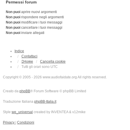
Permessi forum
Non puoi
aprire nuovi argomenti
Non puoi
rispondere negli argomenti
Non puoi
modificare i tuoi messaggi
Non puoi
cancellare i tuoi messaggi
Non puoi
inviare allegati
Indice
Contattaci
Home
Cancella cookie
Tutti gli orari sono
UTC
Copyright © 2005 - 2026 www.audiofaidate.org All rights reserved.
Creato da
phpBB
® Forum Software © phpBB Limited
Traduzione Italiana
phpBB-Italia.it
Style
we_universal
created by INVENTEA & v12mike
Privacy
|
Condizioni