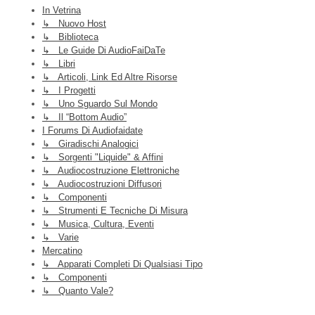
In Vetrina
↳ Nuovo Host
↳ Biblioteca
↳ Le Guide Di AudioFaiDaTe
↳ Libri
↳ Articoli, Link Ed Altre Risorse
↳ I Progetti
↳ Uno Sguardo Sul Mondo
↳ Il “Bottom Audio”
I Forums Di Audiofaidate
↳ Giradischi Analogici
↳ Sorgenti "liquide" & Affini
↳ Audiocostruzione Elettroniche
↳ Audiocostruzioni Diffusori
↳ Componenti
↳ Strumenti E Tecniche Di Misura
↳ Musica, Cultura, Eventi
↳ Varie
Mercatino
↳ Apparati Completi Di Qualsiasi Tipo
↳ Componenti
↳ Quanto Vale?