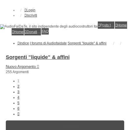
Login
Iscriviti
Posts toplist
Home
FAQ
Home
Donations
Indice
I forums di Audiofaidate
Sorgenti "liquide" & affini
Sorgenti "liquide" & affini
Nuovo Argomento
255 Argomenti
1
2
3
4
5
6
Prossimo
Argomenti