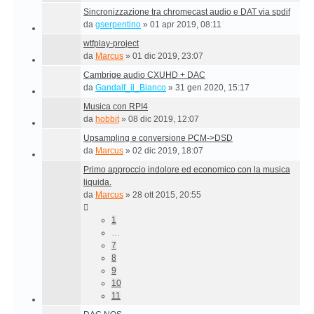
Sincronizzazione tra chromecast audio e DAT via spdif
da
gserpentino
»
01 apr 2019, 08:11
wtfplay-project
da
Marcus
»
01 dic 2019, 23:07
Cambrige audio CXUHD + DAC
da
Gandalf_il_Bianco
»
31 gen 2020, 15:17
Musica con RPI4
da
hobbit
»
08 dic 2019, 12:07
Upsampling e conversione PCM->DSD
da
Marcus
»
02 dic 2019, 18:07
Primo approccio indolore ed economico con la musica
liquida.
da
Marcus
»
28 ott 2015, 20:55
1
…
7
8
9
10
11