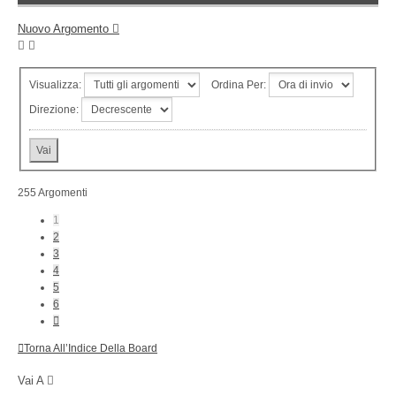
Nuovo Argomento
Visualizza:
Ordina Per:
Direzione:
255 Argomenti
1
2
3
4
5
6
Prossimo
Torna All’Indice Della Board
Vai A