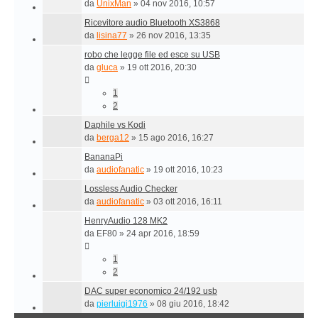
da
UnixMan
»
04 nov 2016, 10:57
Ricevitore audio Bluetooth XS3868
da
lisina77
»
26 nov 2016, 13:35
robo che legge file ed esce su USB
da
gluca
»
19 ott 2016, 20:30
1
2
Daphile vs Kodi
da
berga12
»
15 ago 2016, 16:27
BananaPi
da
audiofanatic
»
19 ott 2016, 10:23
Lossless Audio Checker
da
audiofanatic
»
03 ott 2016, 16:11
HenryAudio 128 MK2
da
EF80
»
24 apr 2016, 18:59
1
2
DAC super economico 24/192 usb
da
pierluigi1976
»
08 giu 2016, 18:42