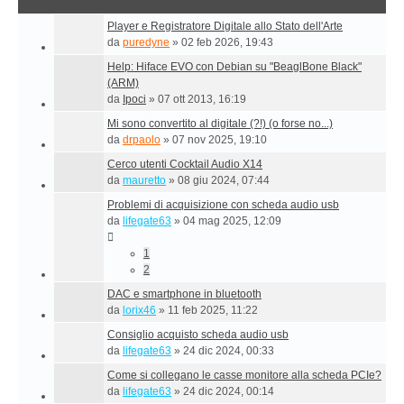
Player e Registratore Digitale allo Stato dell'Arte
da
puredyne
»
02 feb 2026, 19:43
Help: Hiface EVO con Debian su "BeaglBone Black"
(ARM)
da
Ipoci
»
07 ott 2013, 16:19
Mi sono convertito al digitale (?!) (o forse no...)
da
drpaolo
»
07 nov 2025, 19:10
Cerco utenti Cocktail Audio X14
da
mauretto
»
08 giu 2024, 07:44
Problemi di acquisizione con scheda audio usb
da
lifegate63
»
04 mag 2025, 12:09
1
2
DAC e smartphone in bluetooth
da
lorix46
»
11 feb 2025, 11:22
Consiglio acquisto scheda audio usb
da
lifegate63
»
24 dic 2024, 00:33
Come si collegano le casse monitore alla scheda PCIe?
da
lifegate63
»
24 dic 2024, 00:14