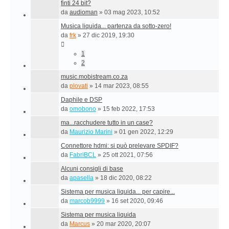
finti 24 bit?
da
audioman
»
03 mag 2023, 10:52
Musica liquida... partenza da sotto-zero!
da
frk
»
27 dic 2019, 19:30
1
2
music.mobistream.co.za
da
plovati
»
14 mar 2023, 08:55
Daphile e DSP
da
omobono
»
15 feb 2022, 17:53
ma...racchudere tutto in un case?
da
Maurizio Marini
»
01 gen 2022, 12:29
Connettore hdmi: si può prelevare SPDIF?
da
FabriBCL
»
25 ott 2021, 07:56
Alcuni consigli di base
da
apasella
»
18 dic 2020, 08:22
Sistema per musica liquida... per capire...
da
marcob9999
»
16 set 2020, 09:46
Sistema per musica liquida
da
Marcus
»
20 mar 2020, 20:07