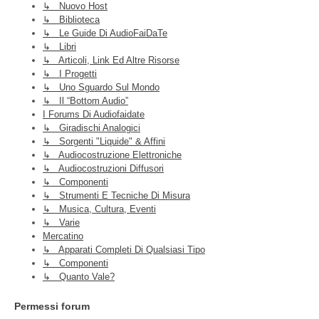
↳ Nuovo Host
↳ Biblioteca
↳ Le Guide Di AudioFaiDaTe
↳ Libri
↳ Articoli, Link Ed Altre Risorse
↳ I Progetti
↳ Uno Sguardo Sul Mondo
↳ Il “Bottom Audio”
I Forums Di Audiofaidate
↳ Giradischi Analogici
↳ Sorgenti "liquide" & Affini
↳ Audiocostruzione Elettroniche
↳ Audiocostruzioni Diffusori
↳ Componenti
↳ Strumenti E Tecniche Di Misura
↳ Musica, Cultura, Eventi
↳ Varie
Mercatino
↳ Apparati Completi Di Qualsiasi Tipo
↳ Componenti
↳ Quanto Vale?
Permessi forum