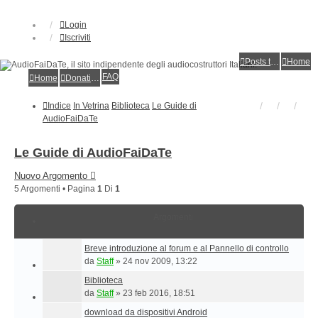
Login
Iscriviti
Posts toplist
Home
FAQ
Home
Donations
Indice
In Vetrina
Biblioteca
Le Guide di
AudioFaiDaTe
Le Guide di AudioFaiDaTe
Nuovo Argomento
5 Argomenti • Pagina
1
Di
1
Argomenti
Breve introduzione al forum e al Pannello di controllo
da
Staff
»
24 nov 2009, 13:22
Biblioteca
da
Staff
»
23 feb 2016, 18:51
download da dispositivi Android