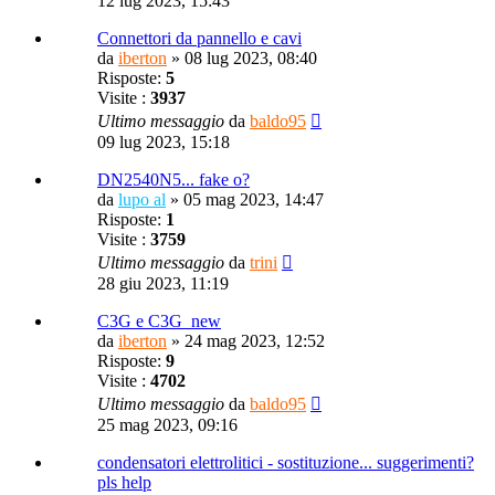
12 lug 2023, 15:43
Connettori da pannello e cavi
da
iberton
»
08 lug 2023, 08:40
Risposte:
5
Visite :
3937
Ultimo messaggio
da
baldo95
09 lug 2023, 15:18
DN2540N5... fake o?
da
lupo al
»
05 mag 2023, 14:47
Risposte:
1
Visite :
3759
Ultimo messaggio
da
trini
28 giu 2023, 11:19
C3G e C3G_new
da
iberton
»
24 mag 2023, 12:52
Risposte:
9
Visite :
4702
Ultimo messaggio
da
baldo95
25 mag 2023, 09:16
condensatori elettrolitici - sostituzione... suggerimenti?
pls help