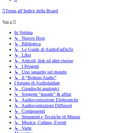
Torna all’Indice della Board
Vai a
In Vetrina
↳ Nuovo Host
↳ Biblioteca
↳ Le Guide di AudioFaiDaTe
↳ Libri
↳ Articoli, link ed altre risorse
↳ I Progetti
↳ Uno sguardo sul mondo
↳ Il “Bottom Audio”
I forums di Audiofaidate
↳ Giradischi analogici
↳ Sorgenti "liquide" & affini
↳ Audiocostruzione Elettroniche
↳ Audiocostruzioni Diffusori
↳ Componenti
↳ Strumenti e Tecniche di Misura
↳ Musica, Cultura, Eventi
↳ Varie