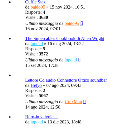
Cuffie Stax
da
baldo95
»
15 nov 2024, 10:51
Risposte:
4
Visite :
3630
Ultimo messaggio
da
baldo95
16 nov 2024, 07:01
The Supercables Cookbook di Allen Wright
da
lupo al
»
16 mag 2024, 13:22
Risposte:
5
Visite :
3572
Ultimo messaggio
da
lupo al
15 set 2024, 17:38
Lettore Cd audio Connettore Ottico soundbar
da
Helyo
»
07 ago 2024, 09:43
Risposte:
2
Visite :
5067
Ultimo messaggio
da
UnixMan
14 ago 2024, 12:50
Burn-in valvole…
da
lupo al
»
13 dic 2023, 18:48