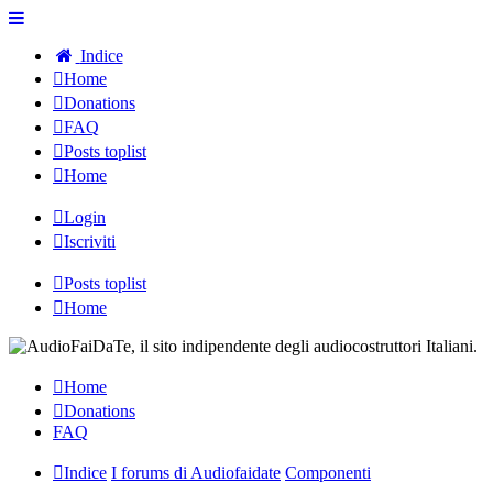
Indice
Home
Donations
FAQ
Posts toplist
Home
Login
Iscriviti
Posts toplist
Home
Home
Donations
FAQ
Indice
I forums di Audiofaidate
Componenti