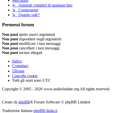
Mercatino
↳ Apparati completi di qualsiasi tipo
↳ Componenti
↳ Quanto vale?
Permessi forum
Non puoi
aprire nuovi argomenti
Non puoi
rispondere negli argomenti
Non puoi
modificare i tuoi messaggi
Non puoi
cancellare i tuoi messaggi
Non puoi
inviare allegati
Indice
Contattaci
Home
Cancella cookie
Tutti gli orari sono
UTC
Copyright © 2005 - 2026 www.audiofaidate.org All rights reserved.
Creato da
phpBB
® Forum Software © phpBB Limited
Traduzione Italiana
phpBB-Italia.it