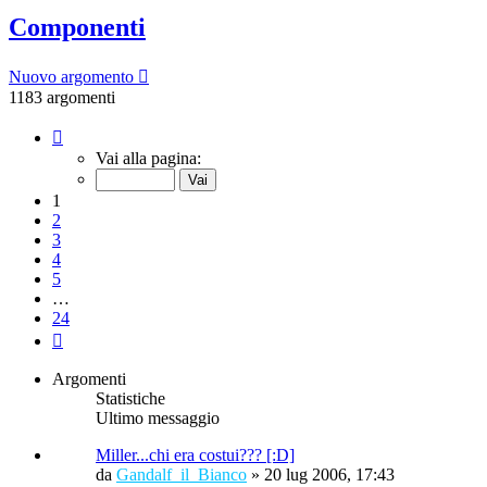
Componenti
Nuovo argomento
1183 argomenti
Pagina
1
Vai alla pagina:
di
24
1
2
3
4
5
…
24
Prossimo
Argomenti
Statistiche
Ultimo messaggio
Miller...chi era costui??? [:D]
da
Gandalf_il_Bianco
»
20 lug 2006, 17:43