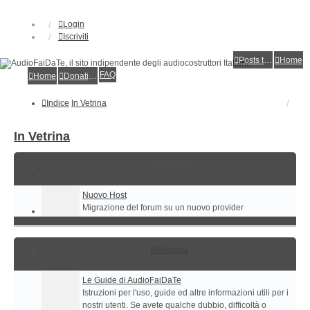
Login
Iscriviti
Posts toplist
Home
FAQ
Home
Donations
Indice
In Vetrina
In Vetrina
Subforum
Nuovo Host
Migrazione del forum su un nuovo provider
Biblioteca
Le Guide di AudioFaiDaTe
Istruzioni per l'uso, guide ed altre informazioni utili per i
nostri utenti. Se avete qualche dubbio, difficoltà o