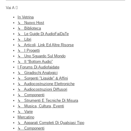
Vai A
In Vetrina
↳ Nuovo Host
↳ Biblioteca
↳ Le Guide Di AudioFaiDaTe
↳ Libri
↳ Articoli, Link Ed Altre Risorse
↳ I Progetti
↳ Uno Sguardo Sul Mondo
↳ Il “Bottom Audio”
I Forums Di Audiofaidate
↳ Giradischi Analogici
↳ Sorgenti "liquide" & Affini
↳ Audiocostruzione Elettroniche
↳ Audiocostruzioni Diffusori
↳ Componenti
↳ Strumenti E Tecniche Di Misura
↳ Musica, Cultura, Eventi
↳ Varie
Mercatino
↳ Apparati Completi Di Qualsiasi Tipo
↳ Componenti