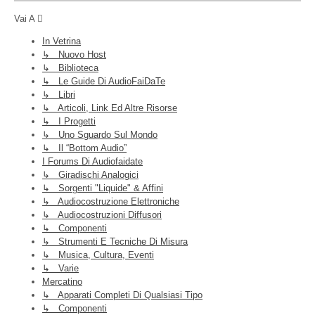
Vai A
In Vetrina
↳ Nuovo Host
↳ Biblioteca
↳ Le Guide Di AudioFaiDaTe
↳ Libri
↳ Articoli, Link Ed Altre Risorse
↳ I Progetti
↳ Uno Sguardo Sul Mondo
↳ Il “Bottom Audio”
I Forums Di Audiofaidate
↳ Giradischi Analogici
↳ Sorgenti "liquide" & Affini
↳ Audiocostruzione Elettroniche
↳ Audiocostruzioni Diffusori
↳ Componenti
↳ Strumenti E Tecniche Di Misura
↳ Musica, Cultura, Eventi
↳ Varie
Mercatino
↳ Apparati Completi Di Qualsiasi Tipo
↳ Componenti