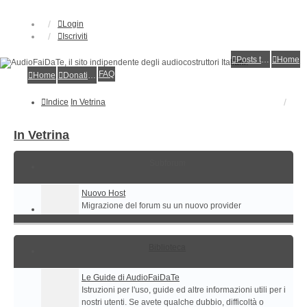
Login
Iscriviti
Posts toplist
Home
FAQ
Home
Donations
Indice
In Vetrina
In Vetrina
Subforum
Nuovo Host
Migrazione del forum su un nuovo provider
Biblioteca
Le Guide di AudioFaiDaTe
Istruzioni per l'uso, guide ed altre informazioni utili per i
nostri utenti. Se avete qualche dubbio, difficoltà o