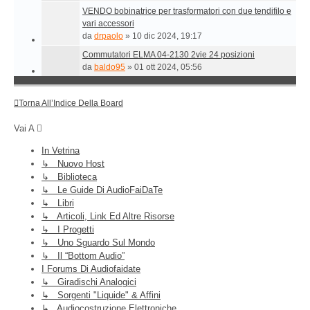
VENDO bobinatrice per trasformatori con due tendifilo e
vari accessori
da
drpaolo
»
10 dic 2024, 19:17
Commutatori ELMA 04-2130 2vie 24 posizioni
da
baldo95
»
01 ott 2024, 05:56
Torna All’Indice Della Board
Vai A
In Vetrina
↳ Nuovo Host
↳ Biblioteca
↳ Le Guide Di AudioFaiDaTe
↳ Libri
↳ Articoli, Link Ed Altre Risorse
↳ I Progetti
↳ Uno Sguardo Sul Mondo
↳ Il “Bottom Audio”
I Forums Di Audiofaidate
↳ Giradischi Analogici
↳ Sorgenti "liquide" & Affini
↳ Audiocostruzione Elettroniche