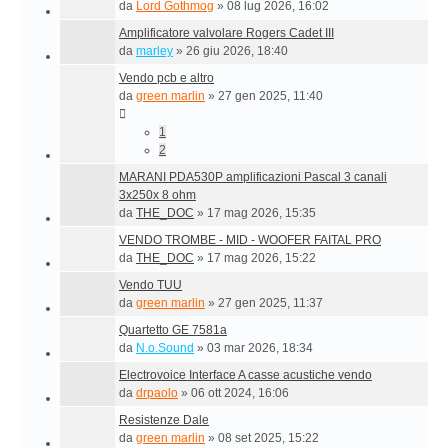
da
Lord Gothmog
»
08 lug 2026, 16:02
Amplificatore valvolare Rogers Cadet III
da
marley
»
26 giu 2026, 18:40
Vendo pcb e altro
da
green marlin
»
27 gen 2025, 11:40
1
2
MARANI PDA530P amplificazioni Pascal 3 canali
3x250x 8 ohm
da
THE_DOC
»
17 mag 2026, 15:35
VENDO TROMBE - MID - WOOFER FAITAL PRO
da
THE_DOC
»
17 mag 2026, 15:22
Vendo TUU
da
green marlin
»
27 gen 2025, 11:37
Quartetto GE 7581a
da
N.o.Sound
»
03 mar 2026, 18:34
Electrovoice Interface A casse acustiche vendo
da
drpaolo
»
06 ott 2024, 16:06
Resistenze Dale
da
green marlin
»
08 set 2025, 15:22