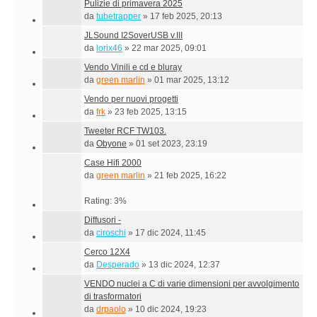
Pulizie di primavera 2025
da
tubetrapper
»
17 feb 2025, 20:13
JLSound I2SoverUSB v.III
da
lorix46
»
22 mar 2025, 09:01
Vendo Vinili e cd e bluray
da
green marlin
»
01 mar 2025, 13:12
Vendo per nuovi progetti
da
frk
»
23 feb 2025, 13:15
Tweeter RCF TW103.
da
Obyone
»
01 set 2023, 23:19
Case Hifi 2000
da
green marlin
»
21 feb 2025, 16:22
Rating: 3%
Diffusori -
da
ciroschi
»
17 dic 2024, 11:45
Cerco 12X4
da
Desperado
»
13 dic 2024, 12:37
VENDO nuclei a C di varie dimensioni per avvolgimento
di trasformatori
da
drpaolo
»
10 dic 2024, 19:23