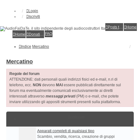
Login
Iscriviti
Posts toplist
Home
FAQ
Home
Donations
Indice
Mercatino
Mercatino
Regole del forum
ATTENZIONE: dati personali quali indirizzi fisici ed e-mail, n.ri di
telefono, ecc.
NON
devono
MAI
essere pubblicati direttamente sul
forum ma eventualmente comunicati esclusivamente ai diretti
interessati attraverso
messaggi privati
(PM) o e-mail, che potete
inviare utilizzando gli appositi strumenti presenti sulla piattaforma.
Subforum
Apparati completi di qualsiasi tipo
Scambio, vendita, ricerca, creazione di gruppi