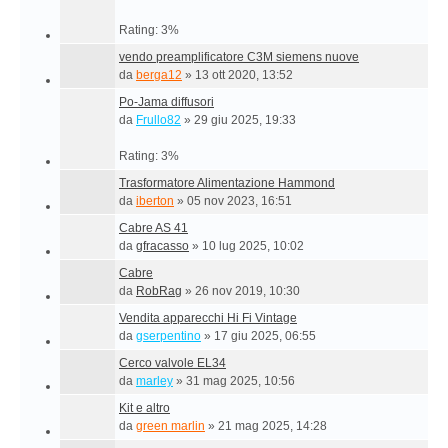
Rating: 3%
vendo preamplificatore C3M siemens nuove
da
berga12
»
13 ott 2020, 13:52
Po-Jama diffusori
da
Frullo82
»
29 giu 2025, 19:33
Rating: 3%
Trasformatore Alimentazione Hammond
da
iberton
»
05 nov 2023, 16:51
Cabre AS 41
da
gfracasso
»
10 lug 2025, 10:02
Cabre
da
RobRag
»
26 nov 2019, 10:30
Vendita apparecchi Hi Fi Vintage
da
gserpentino
»
17 giu 2025, 06:55
Cerco valvole EL34
da
marley
»
31 mag 2025, 10:56
Kit e altro
da
green marlin
»
21 mag 2025, 14:28