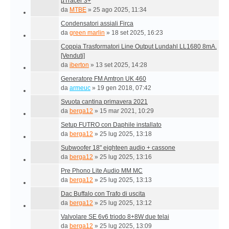
µTracer 3+
da
MTBE
»
25 ago 2025, 11:34
Condensatori assiali Firca
da
green marlin
»
18 set 2025, 16:23
Coppia Trasformatori Line Output Lundahl LL1680 8mA.
[Venduti]
da
iberton
»
13 set 2025, 14:28
Generatore FM Amtron UK 460
da
armeuc
»
19 gen 2018, 07:42
Svuota cantina primavera 2021
da
berga12
»
15 mar 2021, 10:29
Setup FUTRO con Daphile installato
da
berga12
»
25 lug 2025, 13:18
Subwoofer 18" eighteen audio + cassone
da
berga12
»
25 lug 2025, 13:16
Pre Phono Lite Audio MM MC
da
berga12
»
25 lug 2025, 13:13
Dac Buffalo con Trafo di uscita
da
berga12
»
25 lug 2025, 13:12
Valvolare SE 6v6 triodo 8+8W due telai
da
berga12
»
25 lug 2025, 13:09