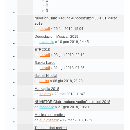
1
2
3
Nuvistor Club: Raduno Autocostruttori 30 e 31 Marzo
2019
da
plovati
»
25 feb 2019, 15:04
Degustazioni Musicali 2019
da
mandello
»
10 gen 2019, 14:45
ETF 2018
da
plovati
»
03 gen 2019, 22:12
Saskia Laroo
da
plovati
»
31 ago 2018, 07:25
libro di Nicolai
da
doctor
»
08 giu 2018, 21:28
Marzaglia 2018
da
traferro
»
29 mar 2018, 11:47
NUVISTOR Club - raduno AudioCostruttori 2018
da
mandello
»
21 gen 2018, 10:29
Musica acusmatica
da
audiofanatic
»
17 mar 2018, 12:58
The boat that rocked