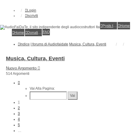
Login
Iscriviti
Posts toplist
Home
FAQ
Home
Donations
Indice
I forums di Audiofaidate
Musica, Cultura, Eventi
Musica, Cultura, Eventi
Nuovo Argomento
514 Argomenti
Pagina
1
Vai Alla Pagina:
Di
11
1
2
3
4
5
…