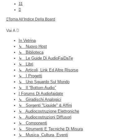
11
Prossimo
Torna All’Indice Della Board
Vai A
In Vetrina
↳ Nuovo Host
↳ Biblioteca
↳ Le Guide Di AudioFaiDaTe
↳ Libri
↳ Articoli, Link Ed Altre Risorse
↳ I Progetti
↳ Uno Sguardo Sul Mondo
↳ Il “Bottom Audio”
I Forums Di Audiofaidate
↳ Giradischi Analogici
↳ Sorgenti "liquide" & Affini
↳ Audiocostruzione Elettroniche
↳ Audiocostruzioni Diffusori
↳ Componenti
↳ Strumenti E Tecniche Di Misura
↳ Musica, Cultura, Eventi