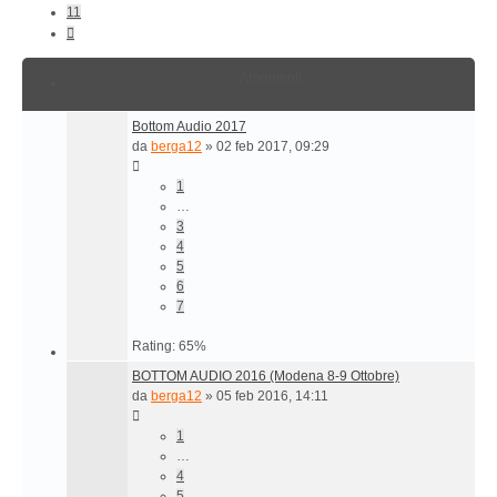
11
Prossimo
Argomenti
Bottom Audio 2017
da
berga12
»
02 feb 2017, 09:29
1
…
3
4
5
6
7
Rating: 65%
BOTTOM AUDIO 2016 (Modena 8-9 Ottobre)
da
berga12
»
05 feb 2016, 14:11
1
…
4
5