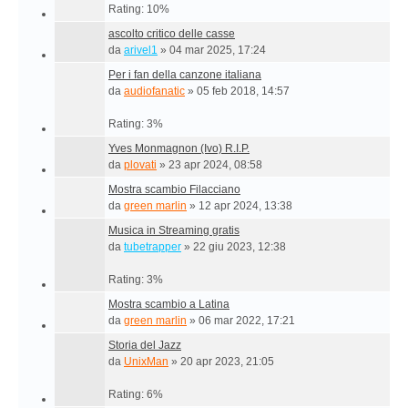
Rating: 10%
ascolto critico delle casse
da
arivel1
»
04 mar 2025, 17:24
Per i fan della canzone italiana
da
audiofanatic
»
05 feb 2018, 14:57
Rating: 3%
Yves Monmagnon (Ivo) R.I.P.
da
plovati
»
23 apr 2024, 08:58
Mostra scambio Filacciano
da
green marlin
»
12 apr 2024, 13:38
Musica in Streaming gratis
da
tubetrapper
»
22 giu 2023, 12:38
Rating: 3%
Mostra scambio a Latina
da
green marlin
»
06 mar 2022, 17:21
Storia del Jazz
da
UnixMan
»
20 apr 2023, 21:05
Rating: 6%