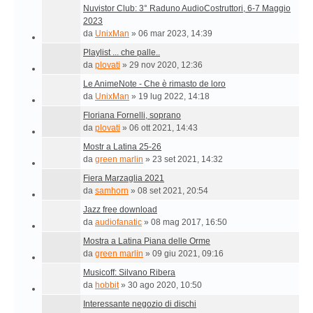
Nuvistor Club: 3° Raduno AudioCostruttori, 6-7 Maggio
2023
da
UnixMan
»
06 mar 2023, 14:39
Playlist ... che palle..
da
plovati
»
29 nov 2020, 12:36
Le AnimeNote - Che è rimasto de loro
da
UnixMan
»
19 lug 2022, 14:18
Floriana Fornelli, soprano
da
plovati
»
06 ott 2021, 14:43
Mostr a Latina 25-26
da
green marlin
»
23 set 2021, 14:32
Fiera Marzaglia 2021
da
samhorn
»
08 set 2021, 20:54
Jazz free download
da
audiofanatic
»
08 mag 2017, 16:50
Mostra a Latina Piana delle Orme
da
green marlin
»
09 giu 2021, 09:16
Musicoff: Silvano Ribera
da
hobbit
»
30 ago 2020, 10:50
Interessante negozio di dischi