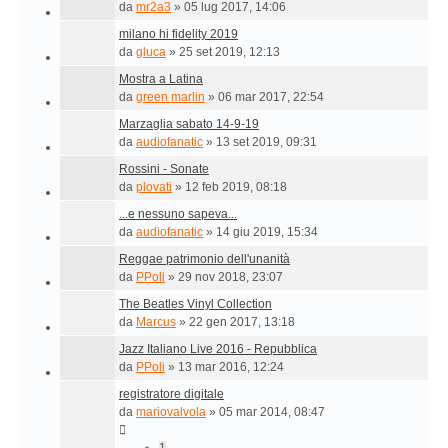
da
mr2a3
»
05 lug 2017, 14:06
milano hi fidelity 2019
da
gluca
»
25 set 2019, 12:13
Mostra a Latina
da
green marlin
»
06 mar 2017, 22:54
Marzaglia sabato 14-9-19
da
audiofanatic
»
13 set 2019, 09:31
Rossini - Sonate
da
plovati
»
12 feb 2019, 08:18
...e nessuno sapeva...
da
audiofanatic
»
14 giu 2019, 15:34
Reggae patrimonio dell'unanità
da
PPoli
»
29 nov 2018, 23:07
The Beatles Vinyl Collection
da
Marcus
»
22 gen 2017, 13:18
Jazz Italiano Live 2016 - Repubblica
da
PPoli
»
13 mar 2016, 12:24
registratore digitale
da
mariovalvola
»
05 mar 2014, 08:47