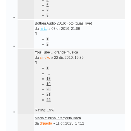
6
7
8
Bottom Audio 2016: Foto (quasi live)
da
mrttg
»
07 ott 2016, 21:09
1
2
You Tube ... grande musica
da
sinuko
»
22 dic 2010, 19:39
1
…
18
19
20
21
22
Rating: 19%
Maria Yudina interpreta Bach
da
drpaolo
»
11 ott 2025, 17:12