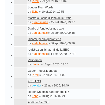
da
PPoli
»
29 gen 2016, 16:04
Louder Than Words
da
Echo
»
10 ott 2014, 12:58
Mostra a Latina (Piana delle Orme)
da
green marlin
»
22 set 2020, 19:27
Studio di fonologia musicale
da
audiofanatic
»
06 apr 2020, 09:48
Risorse per la quarantena
da
audiofanatic
»
06 apr 2020, 09:36
registrazioni binaurali della BBC
da
audiofanatic
»
14 mar 2020, 15:43
Palindromi
da
plovati
»
13 gen 2020, 13:15
Queen - Rock Montreal
da
PPoli
»
22 dic 2014, 14:02
2CELLOS
da
vexator
»
26 nov 2015, 14:49
Roger Waters a San Benedetto!!
da
Echo
»
18 lug 2016, 02:21
Audio a San Siro