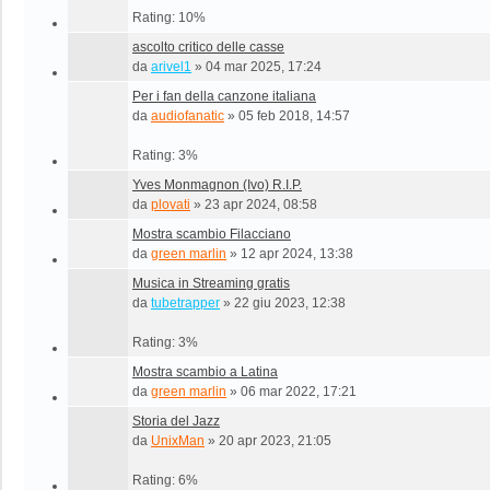
Rating: 10%
ascolto critico delle casse
da
arivel1
»
04 mar 2025, 17:24
Per i fan della canzone italiana
da
audiofanatic
»
05 feb 2018, 14:57
Rating: 3%
Yves Monmagnon (Ivo) R.I.P.
da
plovati
»
23 apr 2024, 08:58
Mostra scambio Filacciano
da
green marlin
»
12 apr 2024, 13:38
Musica in Streaming gratis
da
tubetrapper
»
22 giu 2023, 12:38
Rating: 3%
Mostra scambio a Latina
da
green marlin
»
06 mar 2022, 17:21
Storia del Jazz
da
UnixMan
»
20 apr 2023, 21:05
Rating: 6%