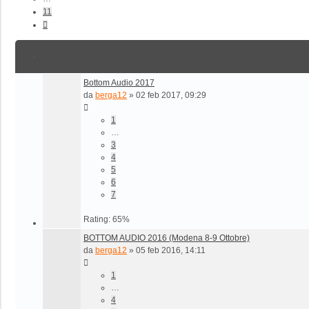
11
Prossimo
Bottom Audio 2017
da
berga12
»
02 feb 2017, 09:29
1
…
3
4
5
6
7
Rating: 65%
BOTTOM AUDIO 2016 (Modena 8-9 Ottobre)
da
berga12
»
05 feb 2016, 14:11
1
…
4