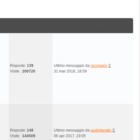
Statistiche
Ultimo messaggio
Risposte:
139
Ultimo messaggio
da
nicomario
Visite :
200720
31 mar 2018, 18:59
Risposte:
148
Ultimo messaggio
da
audiofanatic
Visite :
144509
06 apr 2017, 19:05