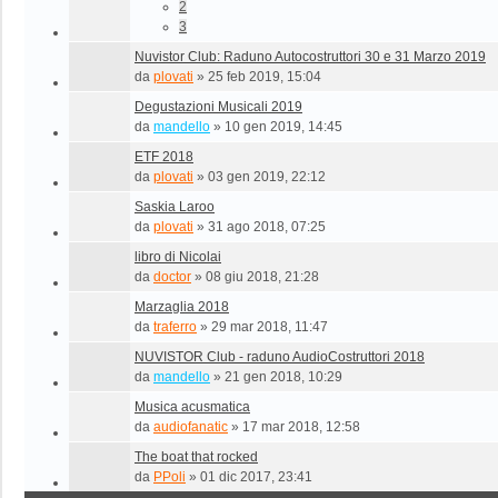
2
3
Nuvistor Club: Raduno Autocostruttori 30 e 31 Marzo 2019
da
plovati
»
25 feb 2019, 15:04
Degustazioni Musicali 2019
da
mandello
»
10 gen 2019, 14:45
ETF 2018
da
plovati
»
03 gen 2019, 22:12
Saskia Laroo
da
plovati
»
31 ago 2018, 07:25
libro di Nicolai
da
doctor
»
08 giu 2018, 21:28
Marzaglia 2018
da
traferro
»
29 mar 2018, 11:47
NUVISTOR Club - raduno AudioCostruttori 2018
da
mandello
»
21 gen 2018, 10:29
Musica acusmatica
da
audiofanatic
»
17 mar 2018, 12:58
The boat that rocked
da
PPoli
»
01 dic 2017, 23:41