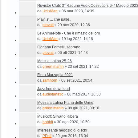
Nuvistor Club: 3° Raduno AudioCostruttori, 6-7 Maggio 202
da
UnixMan
»
06 mar 2023, 14:39
Playlist ... che palle..
da
plovati
»
29 nov 2020, 12:36
Le AnimeNote - Che è rimasto de loro
da
UnixMan
»
19 lug 2022, 14:18
Floriana Fornelli, soprano
da
plovati
»
06 ott 2021, 14:43
Mostr a Latina 25-26
da
green marlin
»
23 set 2021, 14:32
Fiera Marzaglia 2021
da
samhorn
»
08 set 2021, 20:54
Jazz free download
da
audiofanatic
»
08 mag 2017, 16:50
Mostra a Latina Piana delle Orme
da
green marlin
»
09 giu 2021, 09:16
Musicoff: Silvano Ribera
da
hobbit
»
30 ago 2020, 10:50
Interessante negozio di dischi
da
PPoli
»
29 gen 2016, 16:04