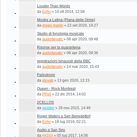
Louder Than Words
da
Echo
»
10 ott 2014, 12:58
Mostra a Latina (Piana delle Orme)
da
green marlin
»
22 set 2020, 19:27
Studio di fonologia musicale
da
audiofanatic
»
06 apr 2020, 09:48
Risorse per la quarantena
da
audiofanatic
»
06 apr 2020, 09:36
registrazioni binaurali della BBC
da
audiofanatic
»
14 mar 2020, 15:43
Palindromi
da
plovati
»
13 gen 2020, 13:15
Queen - Rock Montreal
da
PPoli
»
22 dic 2014, 14:02
2CELLOS
da
vexator
»
26 nov 2015, 14:49
Roger Waters a San Benedetto!!
da
Echo
»
18 lug 2016, 02:21
Audio a San Siro
da
mr2a3
»
05 lug 2017, 14:06