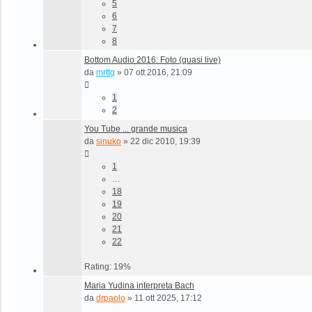
5
6
7
8
Bottom Audio 2016: Foto (quasi live)
da
mrttg
»
07 ott 2016, 21:09
1
2
You Tube ... grande musica
da
sinuko
»
22 dic 2010, 19:39
1
…
18
19
20
21
22
Rating: 19%
Maria Yudina interpreta Bach
da
drpaolo
»
11 ott 2025, 17:12