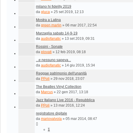
milano hi fidelity 2019
da
gluca
»
25 set 2019, 12:13
Mostra a Latina
da
green marlin
»
06 mar 2017, 22:54
Marzaglia sabato 14-9-19
da
audiofanatic
»
13 set 2019, 09:31
Rossini - Sonate
da
plovati
»
12 feb 2019, 08:18
...e nessuno sapeva...
da
audiofanatic
»
14 giu 2019, 15:34
Reggae patrimonio dell'unanità
da
PPoli
»
29 nov 2018, 23:07
The Beatles Vinyl Collection
da
Marcus
»
22 gen 2017, 13:18
Jazz Italiano Live 2016 - Repubblica
da
PPoli
»
13 mar 2016, 12:24
registratore digitale
da
mariovalvola
»
05 mar 2014, 08:47
1