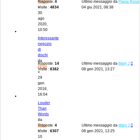
hobbit
Risposte:
4
Ultimo messaggio
da
Flavia Rossi
»
Visite :
4834
04 giu 2021, 08:38
30
ago
2020,
10:50
Interessante
negozio
di
dischi
da
Risposte:
14
Ultimo messaggio
da
Mary J
PPoli
Visite :
8382
08 gen 2021, 13:27
»
29
gen
2016,
16:04
Louder
Than
Words
da
Echo
Risposte:
4
Ultimo messaggio
da
Mary J
»
Visite :
6307
08 gen 2021, 13:25
10