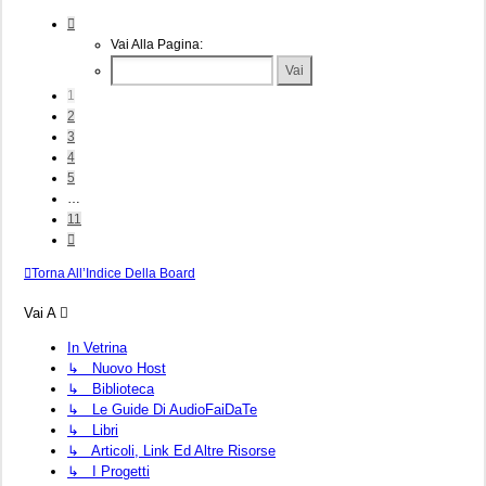
Pagina
1
Vai Alla Pagina:
Di
11
1
2
3
4
5
…
11
Prossimo
Torna All’Indice Della Board
Vai A
In Vetrina
↳ Nuovo Host
↳ Biblioteca
↳ Le Guide Di AudioFaiDaTe
↳ Libri
↳ Articoli, Link Ed Altre Risorse
↳ I Progetti