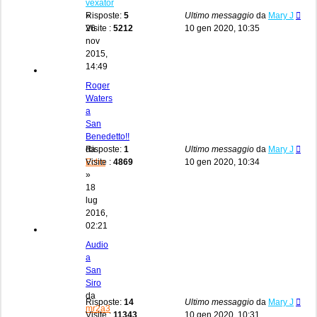
vexator
»
Risposte:
5
Ultimo messaggio
da
Mary J
26
Visite :
5212
10 gen 2020, 10:35
nov
2015,
14:49
Roger
Waters
a
San
Benedetto!!
da
Risposte:
1
Ultimo messaggio
da
Mary J
Echo
Visite :
4869
10 gen 2020, 10:34
»
18
lug
2016,
02:21
Audio
a
San
Siro
da
Risposte:
14
Ultimo messaggio
da
Mary J
mr2a3
Visite :
11343
10 gen 2020, 10:31