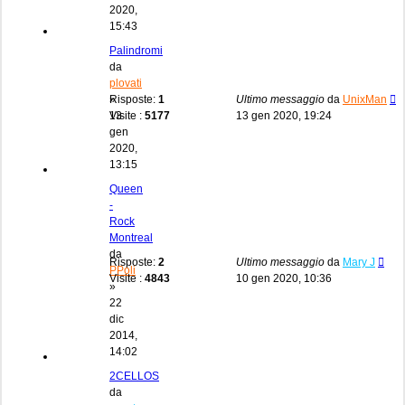
2020,
15:43
Palindromi
da
plovati
»
Risposte:
1
Ultimo messaggio
da
UnixMan
13
Visite :
5177
13 gen 2020, 19:24
gen
2020,
13:15
Queen
-
Rock
Montreal
da
Risposte:
2
Ultimo messaggio
da
Mary J
PPoli
Visite :
4843
10 gen 2020, 10:36
»
22
dic
2014,
14:02
2CELLOS
da