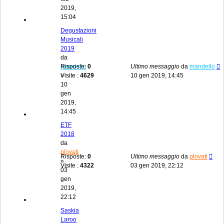
2019,
15:04
Degustazioni
Musicali
2019
da
mandello
Risposte:
0
Ultimo messaggio
da
mandello
»
Visite :
4629
10 gen 2019, 14:45
10
gen
2019,
14:45
ETF
2018
da
plovati
Risposte:
0
Ultimo messaggio
da
plovati
»
Visite :
4322
03 gen 2019, 22:12
03
gen
2019,
22:12
Saskia
Laroo