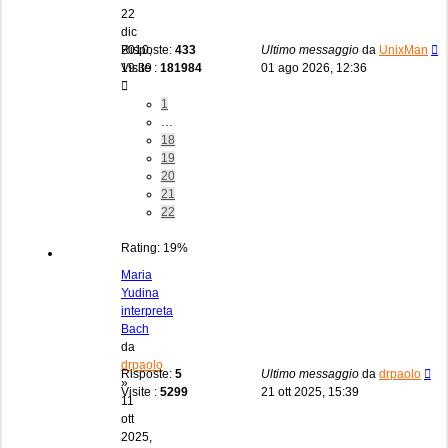
22
dic
2010,
Risposte:
433
Ultimo messaggio
da
UnixMan
19:39
Visite :
181984
01 ago 2026, 12:36
1
…
18
19
20
21
22
Rating: 19%
Maria
Yudina
interpreta
Bach
da
drpaolo
Risposte:
5
Ultimo messaggio
da
drpaolo
»
Visite :
5299
21 ott 2025, 15:39
11
ott
2025,