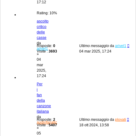
17:12
Rating: 10%
ascolto
critico
delle
casse
da
Risposte:
0
Ultimo messaggio
da
arivel1
arivel1
Visite :
3693
04 mar 2025, 17:24
»
04
mar
2025,
17:24
Per
i
fan
della
canzone
italiana
da
Risposte:
2
Ultimo messaggio
da
plovati
audiofanatic
Visite :
5407
18 ott 2024, 13:58
»
05