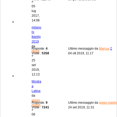
»
05
lug
2017,
14:06
milano
hi
fidelity
2019
da
Risposte:
4
Ultimo messaggio
da
Marcus
gluca
Visite :
5358
04 ott 2019, 11:17
»
25
set
2019,
12:13
Mostra
a
Latina
da
green
Risposte:
9
Ultimo messaggio
da
green marlin
marlin
Visite :
7241
24 set 2019, 11:31
»
06