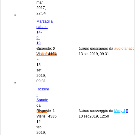
mar
2017,
22:54
Marzaglia
sabato
14-
9-
19
da
Risposte:
0
Ultimo messaggio
da
audiofanatic
audiofanatic
Visite :
4104
13 set 2019, 09:31
»
13
set
2019,
09:31
Rossini
-
Sonate
da
plovati
Risposte:
1
Ultimo messaggio
da
Mary J
»
Visite :
4535
10 set 2019, 12:50
12
feb
2019,