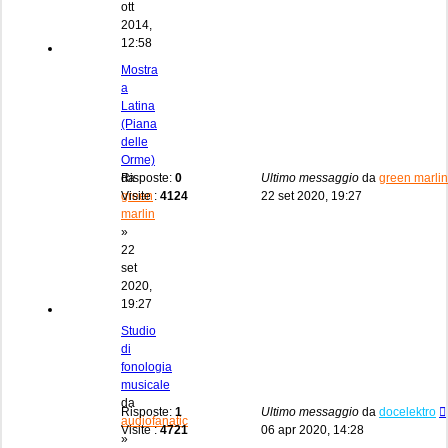
ott
2014,
12:58
Mostra
a
Latina
(Piana
delle
Orme)
da
Risposte:
0
Ultimo messaggio
da
green marlin
green
Visite :
4124
22 set 2020, 19:27
marlin
»
22
set
2020,
19:27
Studio
di
fonologia
musicale
da
Risposte:
1
Ultimo messaggio
da
docelektro
audiofanatic
Visite :
4721
06 apr 2020, 14:28
»