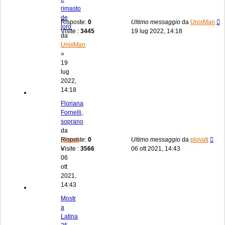
rimasto
de
Risposte:
0
Ultimo messaggio
da
UnixMan
loro
Visite :
3445
19 lug 2022, 14:18
da
UnixMan
»
19
lug
2022,
14:18
Floriana
Fornelli,
soprano
da
plovati
Risposte:
0
Ultimo messaggio
da
plovati
»
Visite :
3566
06 ott 2021, 14:43
06
ott
2021,
14:43
Mostr
a
Latina