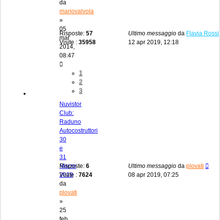
da
mariovalvola
»
05
Risposte:
57
Ultimo messaggio
da
Flavia Rossi
mar
Visite :
35958
12 apr 2019, 12:18
2014,
08:47
1
2
3
Nuvistor
Club:
Raduno
Autocostruttori
30
e
31
Marzo
Risposte:
6
Ultimo messaggio
da
plovati
2019
Visite :
7624
08 apr 2019, 07:25
da
plovati
»
25
feb