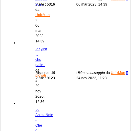
2023
Visite :
5316
06 mar 2023, 14:39
da
UnixMan
»
06
mar
2023,
14:39
Playlist
...
che
palle..
da
Risposte:
19
Ultimo messaggio
da
UnixMan
plovati
Visite :
9123
24 nov 2022, 11:28
»
29
nov
2020,
12:36
Le
AnimeNote
-
Che
è