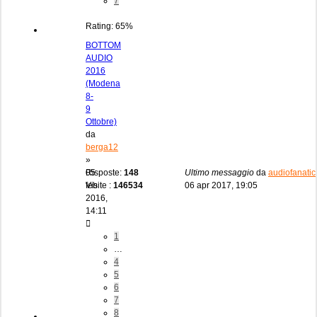
7
Rating: 65%
BOTTOM
AUDIO
2016
(Modena
8-
9
Ottobre)
da
berga12
»
05
Risposte:
148
Ultimo messaggio
da
audiofanatic
feb
Visite :
146534
06 apr 2017, 19:05
2016,
14:11
1
…
4
5
6
7
8