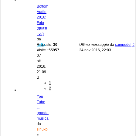
Bottom
Audio
2016:
Foto
(quasi
live)
da
mrttg
Risposte:
30
Ultimo messaggio
da
campedel
»
Visite :
55957
24 nov 2016, 22:03
07
ott
2016,
21:09
1
2
You
Tube
...
grande
musica
da
sinuko
»