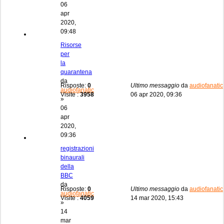
06
apr
2020,
09:48
Risorse
per
la
quarantena
da
Risposte:
0
Ultimo messaggio
da
audiofanatic
audiofanatic
Visite :
3958
06 apr 2020, 09:36
»
06
apr
2020,
09:36
registrazioni
binaurali
della
BBC
da
Risposte:
0
Ultimo messaggio
da
audiofanatic
audiofanatic
Visite :
4059
14 mar 2020, 15:43
»
14
mar