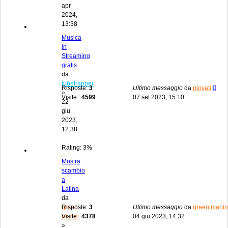
apr
2024,
13:38
Musica
in
Streaming
gratis
da
tubetrapper
Risposte:
3
Ultimo messaggio
da
plovati
»
Visite :
4599
07 set 2023, 15:10
22
giu
2023,
12:38
Rating: 3%
Mostra
scambio
a
Latina
da
green
Risposte:
3
Ultimo messaggio
da
green marlin
marlin
Visite :
4378
04 giu 2023, 14:32
»