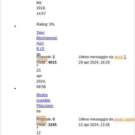
feb
2018,
14:57
Rating: 3%
Yves
Monmagnon
(Ivo)
R.I.P.
da
Risposte:
2
Ultimo messaggio
da
vince
plovati
Visite :
4015
29 apr 2024, 18:29
»
23
apr
2024,
08:58
Mostra
scambio
Filacciano
da
green
Risposte:
0
Ultimo messaggio
da
green marlin
marlin
Visite :
3245
12 apr 2024, 13:38
»
12