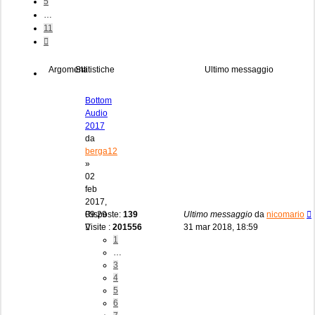
5
…
11
Prossimo
Argomenti
Statistiche
Ultimo messaggio
Bottom
Audio
2017
da
berga12
»
02
feb
2017,
09:29
Risposte:
139
Ultimo messaggio
da
nicomario
Visite :
201556
31 mar 2018, 18:59
1
…
3
4
5
6