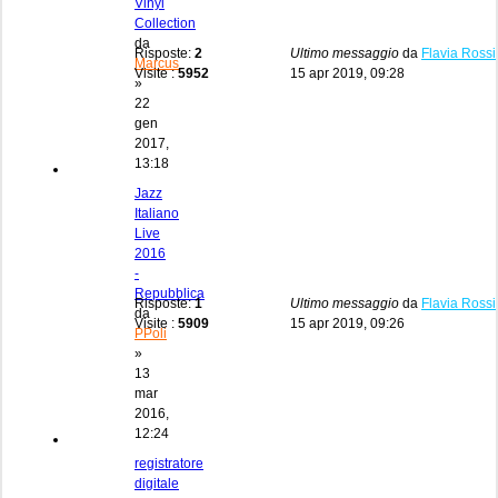
Vinyl
Collection
da
Risposte:
2
Ultimo messaggio
da
Flavia Rossi
Marcus
Visite :
5952
15 apr 2019, 09:28
»
22
gen
2017,
13:18
Jazz
Italiano
Live
2016
-
Repubblica
Risposte:
1
Ultimo messaggio
da
Flavia Rossi
da
Visite :
5909
15 apr 2019, 09:26
PPoli
»
13
mar
2016,
12:24
registratore
digitale