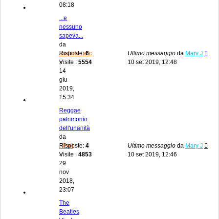
08:18
...e
nessuno
sapeva...
da
audiofanatic
Risposte:
6
Ultimo messaggio
da
Mary J
»
Visite :
5554
10 set 2019, 12:48
14
giu
2019,
15:34
Reggae
patrimonio
dell'unanità
da
PPoli
Risposte:
4
Ultimo messaggio
da
Mary J
»
Visite :
4853
10 set 2019, 12:46
29
nov
2018,
23:07
The
Beatles