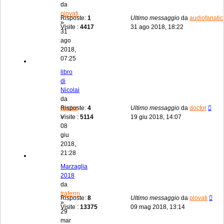
da
plovati
Risposte:
1
Ultimo messaggio
da
audiofanatic
»
Visite :
4417
31 ago 2018, 18:22
31
ago
2018,
07:25
libro
di
Nicolai
da
doctor
Risposte:
4
Ultimo messaggio
da
doctor
»
Visite :
5114
19 giu 2018, 14:07
08
giu
2018,
21:28
Marzaglia
2018
da
traferro
Risposte:
8
Ultimo messaggio
da
plovati
»
Visite :
13375
09 mag 2018, 13:14
29
mar