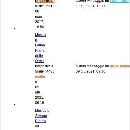
audiofanatic
Risposte:
1
Ultimo messaggio
da
Flavia Rossi
»
Visite :
5613
11 giu 2021, 12:17
08
mag
2017,
16:50
Mostra
a
Latina
Piana
delle
Orme
da
Risposte:
0
Ultimo messaggio
da
green marlin
green
Visite :
4483
09 giu 2021, 09:16
marlin
»
09
giu
2021,
09:16
Musicoff:
Silvano
Ribera
da