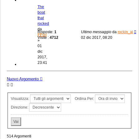
The
boat
that
rocked
da
Risposte:
1
Ultimo messaggio
da
rockin_al
PPoli
Visite :
4712
02 dic 2017, 08:20
»
01
dic
2017,
23:41
Nuovo Argomento
Visualizza:
Ordina Per:
Direzione:
514 Argomenti