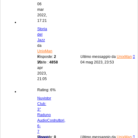
06
mar
2022,
17:21
Storia
del
Jazz
da
UnixMan
»
Risposte:
2
Ultimo messaggio
da
UnixMan
20
Visite :
4858
04 mag 2023, 23:53
apr
2023,
21:05
Rating: 6%
Nuvistor
Club:
3°
Raduno
AudioCostruttori,
6-
7
Maggio
Risposte:
0
Ultimo messaggio
da
UnixMan