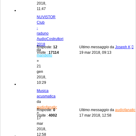
2018,
11:47
NUVISTOR
Club
-
raduno
AudioCostruttori
2018
Risposte:
12
Ultimo messaggio
da
Joseph K
da
Visite :
17114
19 mar 2018, 09:13
mandello
»
21
gen
2018,
10:29
Musica
acusmatica
da
audiofanatic
Risposte:
0
Ultimo messaggio
da
audiofanatic
»
Visite :
4002
17 mar 2018, 12:58
17
mar
2018,
12:58