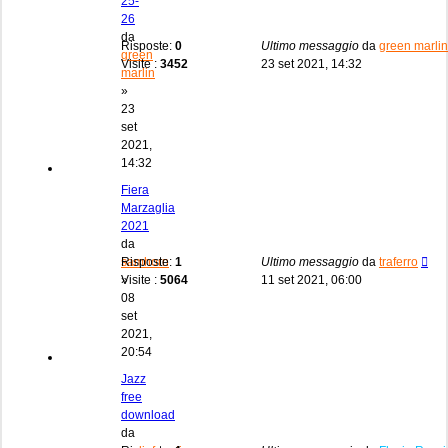
25-
26
da
Risposte:
0
Ultimo messaggio
da
green marlin
green
Visite :
3452
23 set 2021, 14:32
marlin
»
23
set
2021,
14:32
Fiera
Marzaglia
2021
da
samhorn
Risposte:
1
Ultimo messaggio
da
traferro
»
Visite :
5064
11 set 2021, 06:00
08
set
2021,
20:54
Jazz
free
download
da