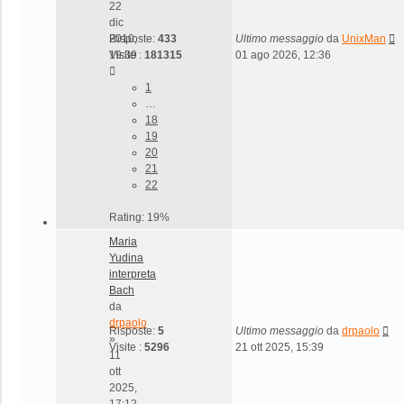
22
dic
2010,
Risposte:
433
Ultimo messaggio
da
UnixMan
19:39
Visite :
181315
01 ago 2026, 12:36
1
…
18
19
20
21
22
Rating: 19%
Maria
Yudina
interpreta
Bach
da
drpaolo
Risposte:
5
Ultimo messaggio
da
drpaolo
»
Visite :
5296
21 ott 2025, 15:39
11
ott
2025,
17:12