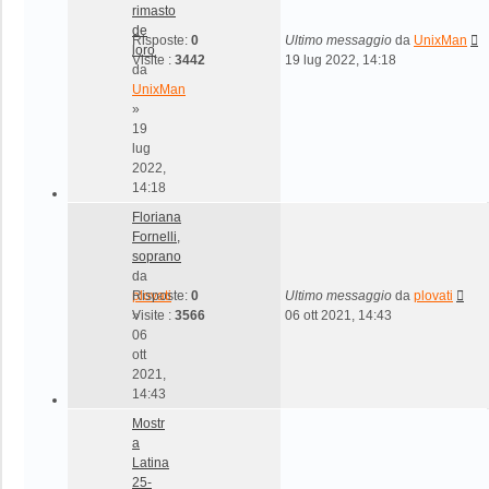
rimasto
de
Risposte:
0
Ultimo messaggio
da
UnixMan
loro
Visite :
3442
19 lug 2022, 14:18
da
UnixMan
»
19
lug
2022,
14:18
Floriana
Fornelli,
soprano
da
plovati
Risposte:
0
Ultimo messaggio
da
plovati
»
Visite :
3566
06 ott 2021, 14:43
06
ott
2021,
14:43
Mostr
a
Latina
25-