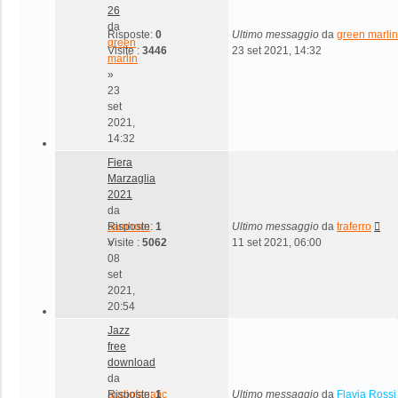
26
da
Risposte:
0
Ultimo messaggio
da
green marlin
green
Visite :
3446
23 set 2021, 14:32
marlin
»
23
set
2021,
14:32
Fiera
Marzaglia
2021
da
samhorn
Risposte:
1
Ultimo messaggio
da
traferro
»
Visite :
5062
11 set 2021, 06:00
08
set
2021,
20:54
Jazz
free
download
da
audiofanatic
Risposte:
1
Ultimo messaggio
da
Flavia Rossi