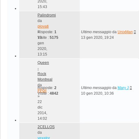
2020,
15:43
Palindromi
da
plovati
»
Risposte:
1
Ultimo messaggio
da
UnixMan
13
Visite :
5175
13 gen 2020, 19:24
gen
2020,
13:15
Queen
-
Rock
Montreal
da
Risposte:
2
Ultimo messaggio
da
Mary J
PPoli
Visite :
4842
10 gen 2020, 10:36
»
22
dic
2014,
14:02
2CELLOS
da
vexator