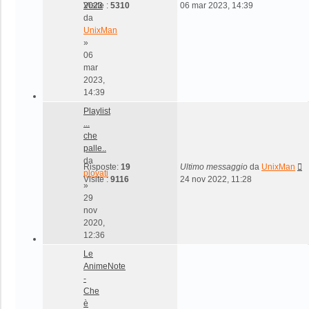
2023
Visite :
5310
06 mar 2023, 14:39
da
UnixMan
»
06
mar
2023,
14:39
Playlist
...
che
palle..
da
Risposte:
19
Ultimo messaggio
da
UnixMan
plovati
Visite :
9116
24 nov 2022, 11:28
»
29
nov
2020,
12:36
Le
AnimeNote
-
Che
è