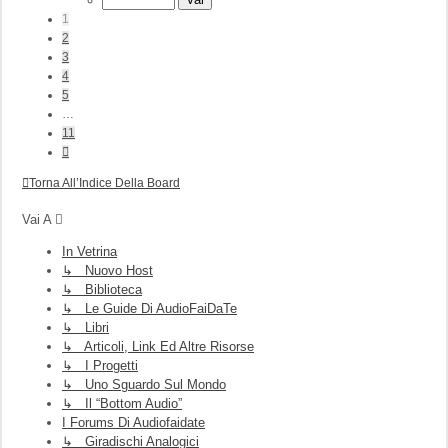
11
1
2
3
4
5
…
11
Prossimo
Torna All’Indice Della Board
Vai A
In Vetrina
↳ Nuovo Host
↳ Biblioteca
↳ Le Guide Di AudioFaiDaTe
↳ Libri
↳ Articoli, Link Ed Altre Risorse
↳ I Progetti
↳ Uno Sguardo Sul Mondo
↳ Il “Bottom Audio”
I Forums Di Audiofaidate
↳ Giradischi Analogici