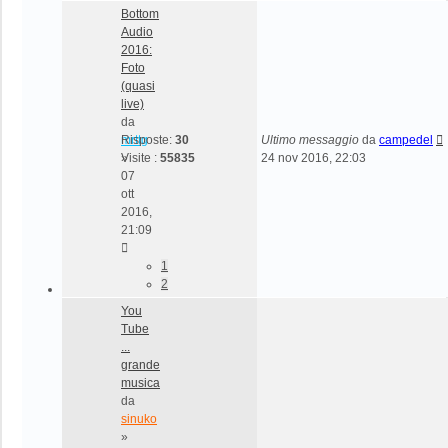
Bottom
Audio
2016:
Foto
(quasi
live)
da
mrttg
Risposte:
30
Ultimo messaggio
da
campedel
»
Visite :
55835
24 nov 2016, 22:03
07
ott
2016,
21:09
1
2
You
Tube
...
grande
musica
da
sinuko
»