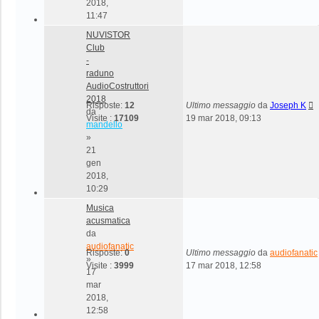
2018,
11:47
NUVISTOR
Club
-
raduno
AudioCostruttori
2018
Risposte:
12
Ultimo messaggio
da
Joseph K
da
Visite :
17109
19 mar 2018, 09:13
mandello
»
21
gen
2018,
10:29
Musica
acusmatica
da
audiofanatic
Risposte:
0
Ultimo messaggio
da
audiofanatic
»
Visite :
3999
17 mar 2018, 12:58
17
mar
2018,
12:58