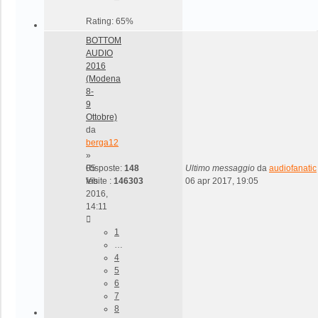
Rating: 65%
BOTTOM
AUDIO
2016
(Modena
8-
9
Ottobre)
da
berga12
»
05
Risposte:
148
Ultimo messaggio
da
audiofanatic
feb
Visite :
146303
06 apr 2017, 19:05
2016,
14:11
1
…
4
5
6
7
8