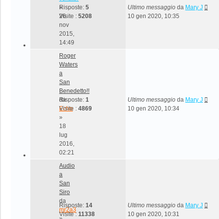
»
Risposte:
5
Ultimo messaggio
da
Mary J
26
Visite :
5208
10 gen 2020, 10:35
nov
2015,
14:49
Roger
Waters
a
San
Benedetto!!
da
Risposte:
1
Ultimo messaggio
da
Mary J
Echo
Visite :
4869
10 gen 2020, 10:34
»
18
lug
2016,
02:21
Audio
a
San
Siro
da
Risposte:
14
Ultimo messaggio
da
Mary J
mr2a3
Visite :
11338
10 gen 2020, 10:31
»