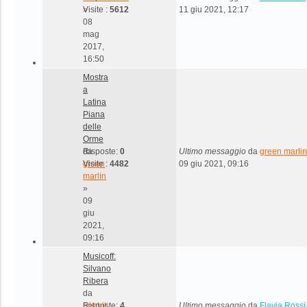
»
Visite :
5612
11 giu 2021, 12:17
08
mag
2017,
16:50
Mostra
a
Latina
Piana
delle
Orme
da
Risposte:
0
Ultimo messaggio
da
green marlin
green
Visite :
4482
09 giu 2021, 09:16
marlin
»
09
giu
2021,
09:16
Musicoff:
Silvano
Ribera
da
hobbit
Risposte:
4
Ultimo messaggio
da
Flavia Rossi