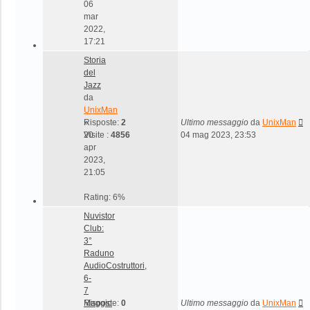
06
mar
2022,
17:21
Storia
del
Jazz
da
UnixMan
»
Risposte:
2
Ultimo messaggio
da
UnixMan
20
Visite :
4856
04 mag 2023, 23:53
apr
2023,
21:05
Rating: 6%
Nuvistor
Club:
3°
Raduno
AudioCostruttori,
6-
7
Maggio
Risposte:
0
Ultimo messaggio
da
UnixMan