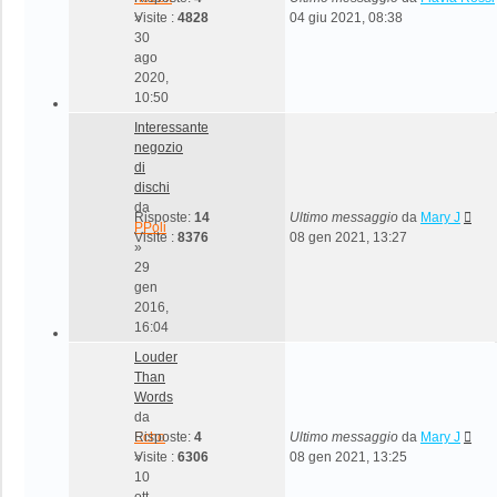
»
Visite :
4828
04 giu 2021, 08:38
30
ago
2020,
10:50
Interessante
negozio
di
dischi
da
Risposte:
14
Ultimo messaggio
da
Mary J
PPoli
Visite :
8376
08 gen 2021, 13:27
»
29
gen
2016,
16:04
Louder
Than
Words
da
Echo
Risposte:
4
Ultimo messaggio
da
Mary J
»
Visite :
6306
08 gen 2021, 13:25
10
ott