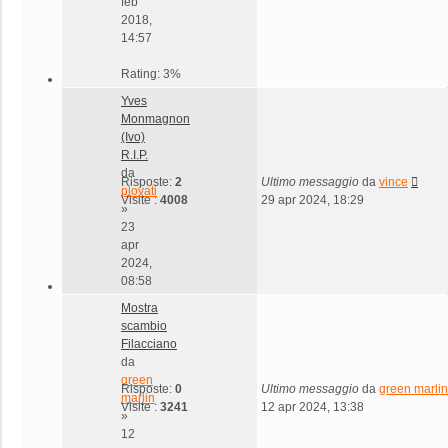
feb
2018,
14:57
Rating: 3%
Yves
Monmagnon
(Ivo)
R.I.P.
da
Risposte:
2
Ultimo messaggio
da
vince
plovati
Visite :
4008
29 apr 2024, 18:29
»
23
apr
2024,
08:58
Mostra
scambio
Filacciano
da
green
Risposte:
0
Ultimo messaggio
da
green marlin
marlin
Visite :
3241
12 apr 2024, 13:38
»
12