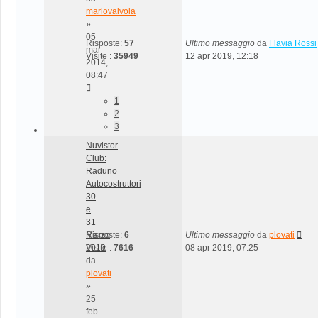
mariovalvola
»
05
Risposte:
57
Ultimo messaggio
da
Flavia Rossi
mar
Visite :
35949
12 apr 2019, 12:18
2014,
08:47
1
2
3
Nuvistor
Club:
Raduno
Autocostruttori
30
e
31
Marzo
Risposte:
6
Ultimo messaggio
da
plovati
2019
Visite :
7616
08 apr 2019, 07:25
da
plovati
»
25
feb