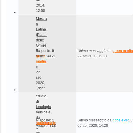
2014,
12:58
Mostra
a
Latina
(Piana
delle
Orme)
da
Risposte:
0
Ultimo messaggio
da
green marlin
green
Visite :
4121
22 set 2020, 19:27
marlin
»
22
set
2020,
19:27
Studio
di
fonologia
musicale
da
Risposte:
1
Ultimo messaggio
da
docelektro
audiofanatic
Visite :
4718
06 apr 2020, 14:28
»