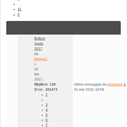
…
11
Prossimo
Argomenti
Statistiche
Ultimo messaggio
Bottom
Audio
2017
da
berga12
»
02
feb
2017,
09:29
Risposte:
139
Ultimo messaggio
da
nicomario
Visite :
201473
31 mar 2018, 18:59
1
…
3
4
5
6
7