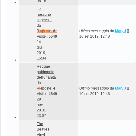
08:18
...e
nessuno
sapeva...
da
audiofanatic
Risposte:
6
Ultimo messaggio
da
Mary J
»
Visite :
5549
10 set 2019, 12:48
14
giu
2019,
15:34
Reggae
patrimonio
dell'unanità
da
PPoli
Risposte:
4
Ultimo messaggio
da
Mary J
»
Visite :
4849
10 set 2019, 12:46
29
nov
2018,
23:07
The
Beatles
Vinyl