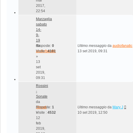
mar
2017,
22:54
Marzaglia
sabato
14-
9-
19
da
Risposte:
0
Ultimo messaggio
da
audiofanatic
audiofanatic
Visite :
4101
13 set 2019, 09:31
»
13
set
2019,
09:31
Rossini
-
Sonate
da
plovati
Risposte:
1
Ultimo messaggio
da
Mary J
»
Visite :
4532
10 set 2019, 12:50
12
feb
2019,