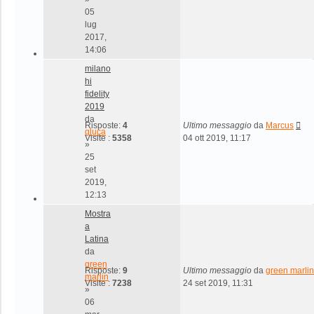
05
lug
2017,
14:06
milano
hi
fidelity
2019
da
Risposte:
4
Ultimo messaggio
da
Marcus
gluca
Visite :
5358
04 ott 2019, 11:17
»
25
set
2019,
12:13
Mostra
a
Latina
da
green
Risposte:
9
Ultimo messaggio
da
green marlin
marlin
Visite :
7238
24 set 2019, 11:31
»
06