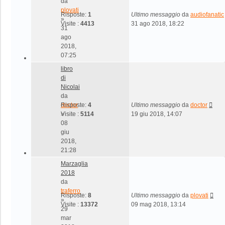
da
plovati
Risposte:
1
Ultimo messaggio
da
audiofanatic
»
Visite :
4413
31 ago 2018, 18:22
31
ago
2018,
07:25
libro
di
Nicolai
da
doctor
Risposte:
4
Ultimo messaggio
da
doctor
»
Visite :
5114
19 giu 2018, 14:07
08
giu
2018,
21:28
Marzaglia
2018
da
traferro
Risposte:
8
Ultimo messaggio
da
plovati
»
Visite :
13372
09 mag 2018, 13:14
29
mar