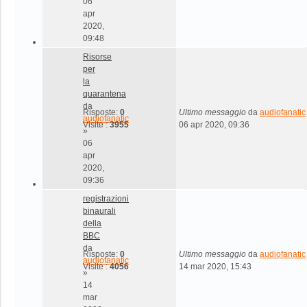
06
apr
2020,
09:48
Risorse
per
la
quarantena
da
Risposte:
0
Ultimo messaggio
da
audiofanatic
audiofanatic
Visite :
3955
06 apr 2020, 09:36
»
06
apr
2020,
09:36
registrazioni
binaurali
della
BBC
da
Risposte:
0
Ultimo messaggio
da
audiofanatic
audiofanatic
Visite :
4056
14 mar 2020, 15:43
»
14
mar