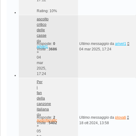
Rating: 10%
ascolto
critico
delle
casse
da
Risposte:
0
Ultimo messaggio
da
arivel1
arivel1
Visite :
3686
04 mar 2025, 17:24
»
04
mar
2025,
17:24
Per
i
fan
della
canzone
italiana
da
Risposte:
2
Ultimo messaggio
da
plovati
audiofanatic
Visite :
5402
18 ott 2024, 13:58
»
05