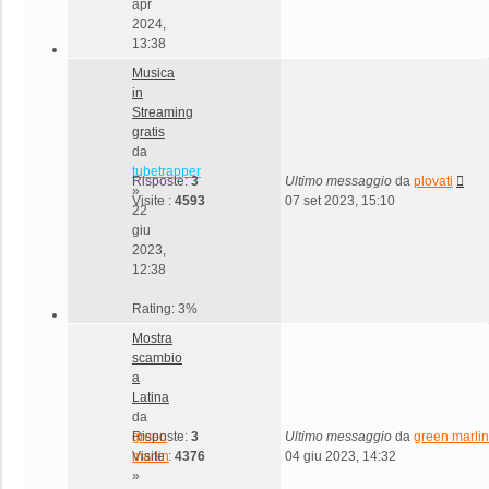
apr
2024,
13:38
Musica
in
Streaming
gratis
da
tubetrapper
Risposte:
3
Ultimo messaggio
da
plovati
»
Visite :
4593
07 set 2023, 15:10
22
giu
2023,
12:38
Rating: 3%
Mostra
scambio
a
Latina
da
green
Risposte:
3
Ultimo messaggio
da
green marlin
marlin
Visite :
4376
04 giu 2023, 14:32
»