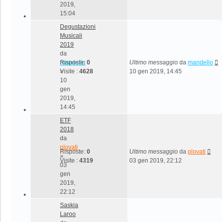
2019,
15:04
Degustazioni
Musicali
2019
da
mandello
Risposte:
0
Ultimo messaggio
da
mandello
»
Visite :
4628
10 gen 2019, 14:45
10
gen
2019,
14:45
ETF
2018
da
plovati
Risposte:
0
Ultimo messaggio
da
plovati
»
Visite :
4319
03 gen 2019, 22:12
03
gen
2019,
22:12
Saskia
Laroo