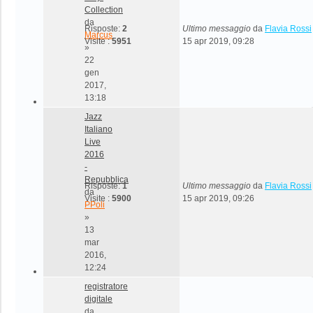
Collection
da
Risposte:
2
Ultimo messaggio
da
Flavia Rossi
Marcus
Visite :
5951
15 apr 2019, 09:28
»
22
gen
2017,
13:18
Jazz
Italiano
Live
2016
-
Repubblica
Risposte:
1
Ultimo messaggio
da
Flavia Rossi
da
Visite :
5900
15 apr 2019, 09:26
PPoli
»
13
mar
2016,
12:24
registratore
digitale
da