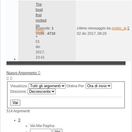
The
boat
that
rocked
da
Risposte:
1
Ultimo messaggio
da
rockin_al
PPoli
Visite :
4710
02 dic 2017, 08:20
»
01
dic
2017,
23:41
Nuovo Argomento
Visualizza:
Ordina Per:
Direzione:
514 Argomenti
Pagina
1
Vai Alla Pagina:
Di