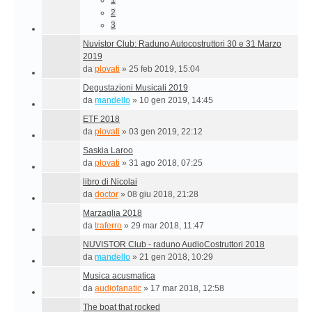
1
2
3
Nuvistor Club: Raduno Autocostruttori 30 e 31 Marzo
2019
da
plovati
»
25 feb 2019, 15:04
Degustazioni Musicali 2019
da
mandello
»
10 gen 2019, 14:45
ETF 2018
da
plovati
»
03 gen 2019, 22:12
Saskia Laroo
da
plovati
»
31 ago 2018, 07:25
libro di Nicolai
da
doctor
»
08 giu 2018, 21:28
Marzaglia 2018
da
traferro
»
29 mar 2018, 11:47
NUVISTOR Club - raduno AudioCostruttori 2018
da
mandello
»
21 gen 2018, 10:29
Musica acusmatica
da
audiofanatic
»
17 mar 2018, 12:58
The boat that rocked