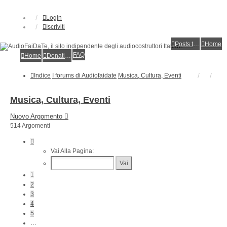
Login
Iscriviti
Posts toplist
Home
FAQ
Home
Donations
Indice
I forums di Audiofaidate
Musica, Cultura, Eventi
Musica, Cultura, Eventi
Nuovo Argomento
514 Argomenti
Pagina
1
Vai Alla Pagina:
Di
11
1
2
3
4
5
…