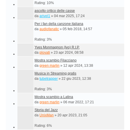
Rating: 10%
ascolto critico delle casse
da
arivel1
»
04 mar 2025, 17:24
Per i fan della canzone italiana
da
audiofanatic
»
05 feb 2018, 14:57
Rating: 3%
Yves Monmagnon (Ivo) R.I.P.
da
plovati
»
23 apr 2024, 08:58
Mostra scambio Filacciano
da
green marlin
»
12 apr 2024, 13:38
Musica in Streaming gratis
da
tubetrapper
»
22 giu 2023, 12:38
Rating: 3%
Mostra scambio a Latina
da
green marlin
»
06 mar 2022, 17:21
Storia del Jazz
da
UnixMan
»
20 apr 2023, 21:05
Rating: 6%