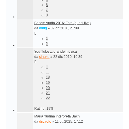
6
7
8
Bottom Audio 2016: Foto (quasi live)
da
mrttg
»
07 ott 2016, 21:09
1
2
You Tube ... grande musica
da
sinuko
»
22 dic 2010, 19:39
1
…
18
19
20
21
22
Rating: 19%
Maria Yudina interpreta Bach
da
drpaolo
»
11 ott 2025, 17:12