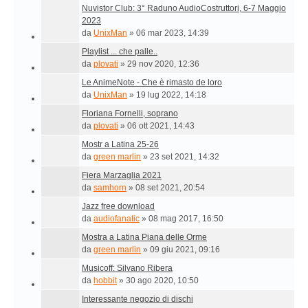
Nuvistor Club: 3° Raduno AudioCostruttori, 6-7 Maggio
2023
da
UnixMan
»
06 mar 2023, 14:39
Playlist ... che palle..
da
plovati
»
29 nov 2020, 12:36
Le AnimeNote - Che è rimasto de loro
da
UnixMan
»
19 lug 2022, 14:18
Floriana Fornelli, soprano
da
plovati
»
06 ott 2021, 14:43
Mostr a Latina 25-26
da
green marlin
»
23 set 2021, 14:32
Fiera Marzaglia 2021
da
samhorn
»
08 set 2021, 20:54
Jazz free download
da
audiofanatic
»
08 mag 2017, 16:50
Mostra a Latina Piana delle Orme
da
green marlin
»
09 giu 2021, 09:16
Musicoff: Silvano Ribera
da
hobbit
»
30 ago 2020, 10:50
Interessante negozio di dischi