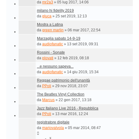
da
mr2a3
»
05 lug 2017, 14:06
milano hi fidelity 2019
da
gluca
»
25 set 2019, 12:13
Mostra a Latina
da
green marlin
»
06 mar 2017, 22:54
Marzaglia sabato 14-9-19
da
audiofanatic
»
13 set 2019, 09:31
Rossini - Sonate
da
plovati
»
12 feb 2019, 08:18
...e nessuno sapeva...
da
audiofanatic
»
14 giu 2019, 15:34
Reggae patrimonio dell'unanità
da
PPoli
»
29 nov 2018, 23:07
The Beatles Vinyl Collection
da
Marcus
»
22 gen 2017, 13:18
Jazz Italiano Live 2016 - Repubblica
da
PPoli
»
13 mar 2016, 12:24
registratore digitale
da
mariovalvola
»
05 mar 2014, 08:47