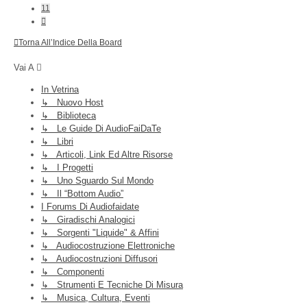
11
Prossimo
Torna All’Indice Della Board
Vai A
In Vetrina
↳ Nuovo Host
↳ Biblioteca
↳ Le Guide Di AudioFaiDaTe
↳ Libri
↳ Articoli, Link Ed Altre Risorse
↳ I Progetti
↳ Uno Sguardo Sul Mondo
↳ Il “Bottom Audio”
I Forums Di Audiofaidate
↳ Giradischi Analogici
↳ Sorgenti "liquide" & Affini
↳ Audiocostruzione Elettroniche
↳ Audiocostruzioni Diffusori
↳ Componenti
↳ Strumenti E Tecniche Di Misura
↳ Musica, Cultura, Eventi