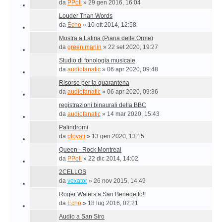
da
PPoli
»
29 gen 2016, 16:04
Louder Than Words
da
Echo
»
10 ott 2014, 12:58
Mostra a Latina (Piana delle Orme)
da
green marlin
»
22 set 2020, 19:27
Studio di fonologia musicale
da
audiofanatic
»
06 apr 2020, 09:48
Risorse per la quarantena
da
audiofanatic
»
06 apr 2020, 09:36
registrazioni binaurali della BBC
da
audiofanatic
»
14 mar 2020, 15:43
Palindromi
da
plovati
»
13 gen 2020, 13:15
Queen - Rock Montreal
da
PPoli
»
22 dic 2014, 14:02
2CELLOS
da
vexator
»
26 nov 2015, 14:49
Roger Waters a San Benedetto!!
da
Echo
»
18 lug 2016, 02:21
Audio a San Siro