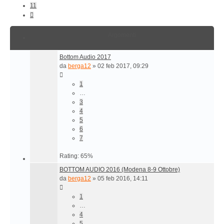
11
Prossimo
Argomenti
Bottom Audio 2017
da
berga12
»
02 feb 2017, 09:29
1
…
3
4
5
6
7
Rating: 65%
BOTTOM AUDIO 2016 (Modena 8-9 Ottobre)
da
berga12
»
05 feb 2016, 14:11
1
…
4
5