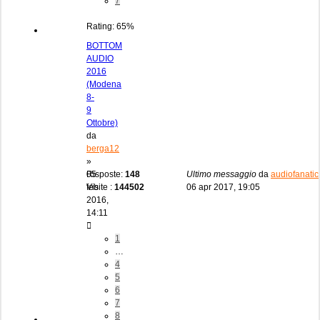
7
Rating: 65%
BOTTOM
AUDIO
2016
(Modena
8-
9
Ottobre)
da
berga12
»
05
Risposte:
148
Ultimo messaggio
da
audiofanatic
feb
Visite :
144502
06 apr 2017, 19:05
2016,
14:11
1
…
4
5
6
7
8