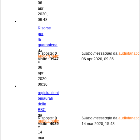
06
apr
2020,
09:48
Risorse
per
la
quarantena
da
Risposte:
0
Ultimo messaggio
da
audiofanatic
audiofanatic
Visite :
3947
06 apr 2020, 09:36
»
06
apr
2020,
09:36
registrazioni
binaurali
della
BBC
da
Risposte:
0
Ultimo messaggio
da
audiofanatic
audiofanatic
Visite :
4039
14 mar 2020, 15:43
»
14
mar