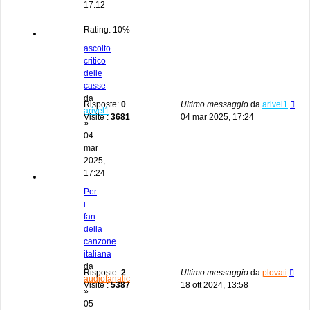
17:12
Rating: 10%
ascolto
critico
delle
casse
da
Risposte:
0
Ultimo messaggio
da
arivel1
arivel1
Visite :
3681
04 mar 2025, 17:24
»
04
mar
2025,
17:24
Per
i
fan
della
canzone
italiana
da
Risposte:
2
Ultimo messaggio
da
plovati
audiofanatic
Visite :
5387
18 ott 2024, 13:58
»
05