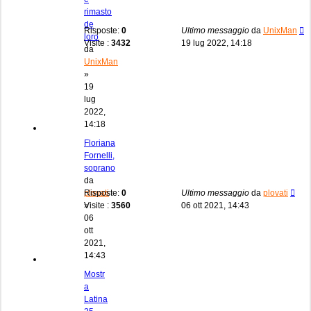
rimasto
de
Risposte:
0
Ultimo messaggio
da
UnixMan
loro
Visite :
3432
19 lug 2022, 14:18
da
UnixMan
»
19
lug
2022,
14:18
Floriana
Fornelli,
soprano
da
plovati
Risposte:
0
Ultimo messaggio
da
plovati
»
Visite :
3560
06 ott 2021, 14:43
06
ott
2021,
14:43
Mostr
a
Latina