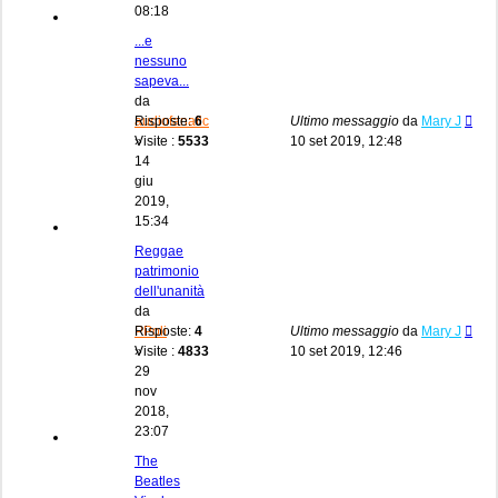
08:18
...e
nessuno
sapeva...
da
audiofanatic
Risposte:
6
Ultimo messaggio
da
Mary J
»
Visite :
5533
10 set 2019, 12:48
14
giu
2019,
15:34
Reggae
patrimonio
dell'unanità
da
PPoli
Risposte:
4
Ultimo messaggio
da
Mary J
»
Visite :
4833
10 set 2019, 12:46
29
nov
2018,
23:07
The
Beatles