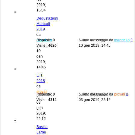
2019,
15:04
Degustazioni
Musicali
2019
da
mandello
Risposte:
0
Ultimo messaggio
da
mandello
»
Visite :
4620
10 gen 2019, 14:45
10
gen
2019,
14:45
ETF
2018
da
plovati
Risposte:
0
Ultimo messaggio
da
plovati
»
Visite :
4314
03 gen 2019, 22:12
03
gen
2019,
22:12
Saskia
Laroo