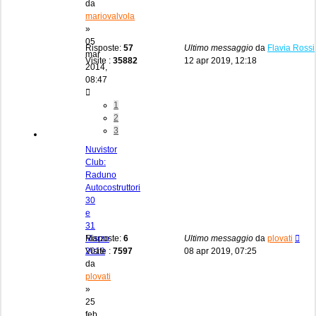
da
mariovalvola
»
05
Risposte:
57
Ultimo messaggio
da
Flavia Rossi
mar
Visite :
35882
12 apr 2019, 12:18
2014,
08:47
1
2
3
Nuvistor
Club:
Raduno
Autocostruttori
30
e
31
Marzo
Risposte:
6
Ultimo messaggio
da
plovati
2019
Visite :
7597
08 apr 2019, 07:25
da
plovati
»
25
feb