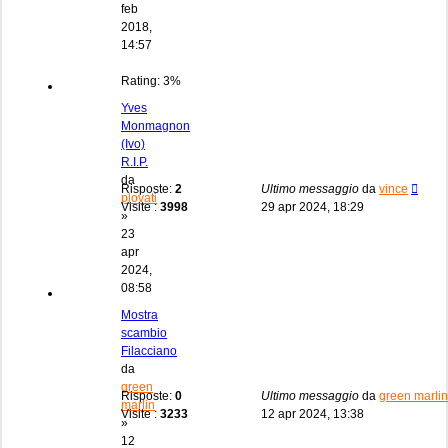
feb
2018,
14:57
Rating: 3%
Yves
Monmagnon
(Ivo)
R.I.P.
da
Risposte:
2
Ultimo messaggio
da
vince
plovati
Visite :
3998
29 apr 2024, 18:29
»
23
apr
2024,
08:58
Mostra
scambio
Filacciano
da
green
Risposte:
0
Ultimo messaggio
da
green marlin
marlin
Visite :
3233
12 apr 2024, 13:38
»
12