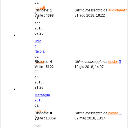
da
plovati
Risposte:
1
Ultimo messaggio
da
audiofanatic
»
Visite :
4398
31 ago 2018, 18:22
31
ago
2018,
07:25
libro
di
Nicolai
da
doctor
Risposte:
4
Ultimo messaggio
da
doctor
»
Visite :
5102
19 giu 2018, 14:07
08
giu
2018,
21:28
Marzaglia
2018
da
traferro
Risposte:
8
Ultimo messaggio
da
plovati
»
Visite :
13359
09 mag 2018, 13:14
29
mar