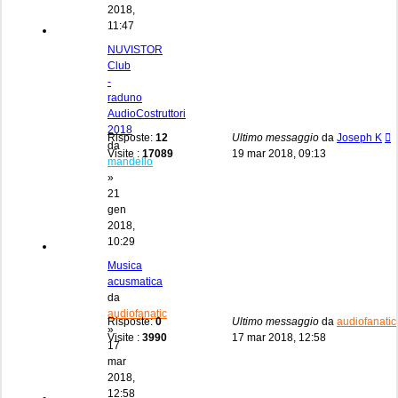
2018,
11:47
NUVISTOR
Club
-
raduno
AudioCostruttori
2018
Risposte:
12
Ultimo messaggio
da
Joseph K
da
Visite :
17089
19 mar 2018, 09:13
mandello
»
21
gen
2018,
10:29
Musica
acusmatica
da
audiofanatic
Risposte:
0
Ultimo messaggio
da
audiofanatic
»
Visite :
3990
17 mar 2018, 12:58
17
mar
2018,
12:58