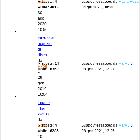
hobbit
Risposte:
4
Ultimo messaggio
da
Flavia Rossi
»
Visite :
4818
04 giu 2021, 08:38
30
ago
2020,
10:50
Interessante
negozio
di
dischi
da
Risposte:
14
Ultimo messaggio
da
Mary J
PPoli
Visite :
8360
08 gen 2021, 13:27
»
29
gen
2016,
16:04
Louder
Than
Words
da
Echo
Risposte:
4
Ultimo messaggio
da
Mary J
»
Visite :
6285
08 gen 2021, 13:25
10