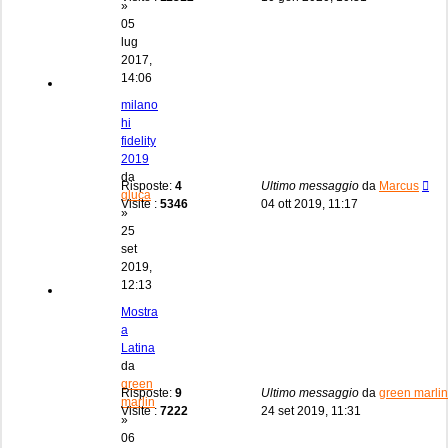
»
05
lug
2017,
14:06
milano
hi
fidelity
2019
da
Risposte:
4
Ultimo messaggio
da
Marcus
gluca
Visite :
5346
04 ott 2019, 11:17
»
25
set
2019,
12:13
Mostra
a
Latina
da
green
Risposte:
9
Ultimo messaggio
da
green marlin
marlin
Visite :
7222
24 set 2019, 11:31
»
06