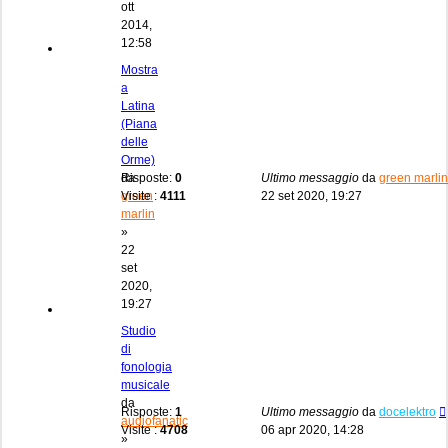
ott
2014,
12:58
Mostra
a
Latina
(Piana
delle
Orme)
da
Risposte:
0
Ultimo messaggio
da
green marlin
green
Visite :
4111
22 set 2020, 19:27
marlin
»
22
set
2020,
19:27
Studio
di
fonologia
musicale
da
Risposte:
1
Ultimo messaggio
da
docelektro
audiofanatic
Visite :
4708
06 apr 2020, 14:28
»