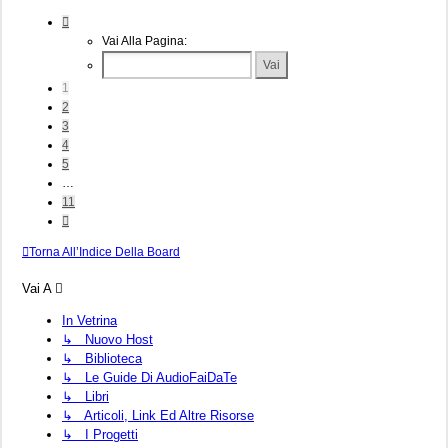
Pagina
1
Vai Alla Pagina:
Di
11
1
2
3
4
5
…
11
Prossimo
Torna All’Indice Della Board
Vai A
In Vetrina
↳ Nuovo Host
↳ Biblioteca
↳ Le Guide Di AudioFaiDaTe
↳ Libri
↳ Articoli, Link Ed Altre Risorse
↳ I Progetti