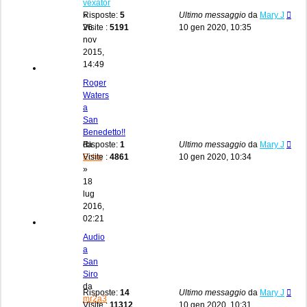
vexator
»
Risposte:
5
Ultimo messaggio
da
Mary J
26
Visite :
5191
10 gen 2020, 10:35
nov
2015,
14:49
Roger
Waters
a
San
Benedetto!!
da
Risposte:
1
Ultimo messaggio
da
Mary J
Echo
Visite :
4861
10 gen 2020, 10:34
»
18
lug
2016,
02:21
Audio
a
San
Siro
da
Risposte:
14
Ultimo messaggio
da
Mary J
mr2a3
Visite :
11312
10 gen 2020, 10:31