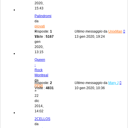
2020,
15:43
Palindromi
da
plovati
»
Risposte:
1
Ultimo messaggio
da
UnixMan
13
Visite :
5167
13 gen 2020, 19:24
gen
2020,
13:15
Queen
-
Rock
Montreal
da
Risposte:
2
Ultimo messaggio
da
Mary J
PPoli
Visite :
4831
10 gen 2020, 10:36
»
22
dic
2014,
14:02
2CELLOS
da