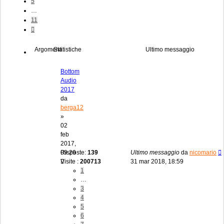
5
…
11
Prossimo
Argomenti
Statistiche
Ultimo messaggio
Bottom
Audio
2017
da
berga12
»
02
feb
2017,
09:29
Risposte:
139
Ultimo messaggio
da
nicomario
Visite :
200713
31 mar 2018, 18:59
1
…
3
4
5
6