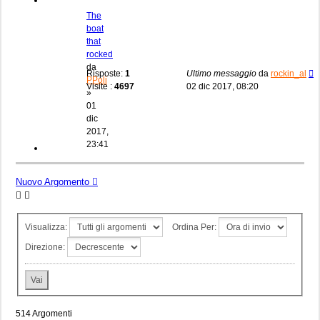
The
boat
that
rocked
da
Risposte:
1
Ultimo messaggio
da
rockin_al
PPoli
Visite :
4697
02 dic 2017, 08:20
»
01
dic
2017,
23:41
Nuovo Argomento
Visualizza:
Ordina Per:
Direzione:
514 Argomenti