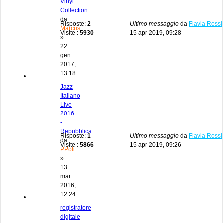
Vinyl
Collection
da
Risposte:
2
Ultimo messaggio
da
Flavia Rossi
Marcus
Visite :
5930
15 apr 2019, 09:28
»
22
gen
2017,
13:18
Jazz
Italiano
Live
2016
-
Repubblica
Risposte:
1
Ultimo messaggio
da
Flavia Rossi
da
Visite :
5866
15 apr 2019, 09:26
PPoli
»
13
mar
2016,
12:24
registratore
digitale