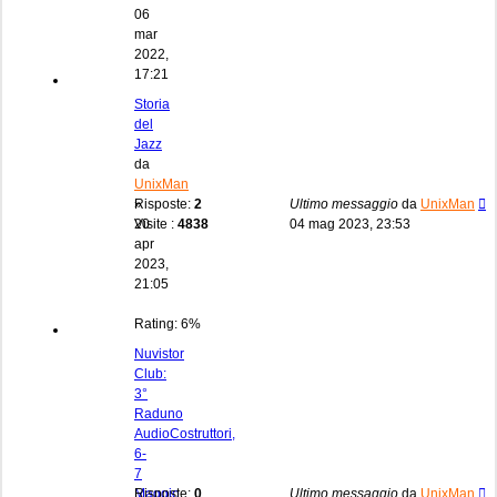
06
mar
2022,
17:21
Storia
del
Jazz
da
UnixMan
»
Risposte:
2
Ultimo messaggio
da
UnixMan
20
Visite :
4838
04 mag 2023, 23:53
apr
2023,
21:05
Rating: 6%
Nuvistor
Club:
3°
Raduno
AudioCostruttori,
6-
7
Maggio
Risposte:
0
Ultimo messaggio
da
UnixMan