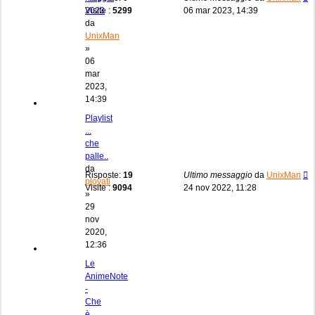
2023
Visite :
5299
06 mar 2023, 14:39
da
UnixMan
»
06
mar
2023,
14:39
Playlist
...
che
palle..
da
Risposte:
19
Ultimo messaggio
da
UnixMan
plovati
Visite :
9094
24 nov 2022, 11:28
»
29
nov
2020,
12:36
Le
AnimeNote
-
Che
è