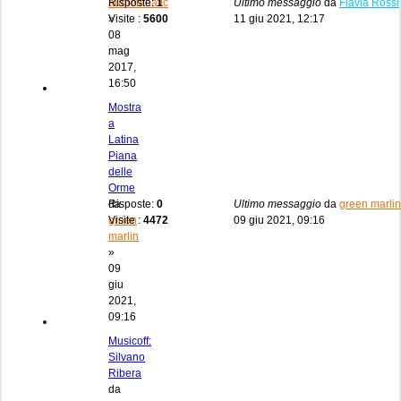
audiofanatic
Risposte:
1
Ultimo messaggio
da
Flavia Rossi
»
Visite :
5600
11 giu 2021, 12:17
08
mag
2017,
16:50
Mostra
a
Latina
Piana
delle
Orme
da
Risposte:
0
Ultimo messaggio
da
green marlin
green
Visite :
4472
09 giu 2021, 09:16
marlin
»
09
giu
2021,
09:16
Musicoff:
Silvano
Ribera
da