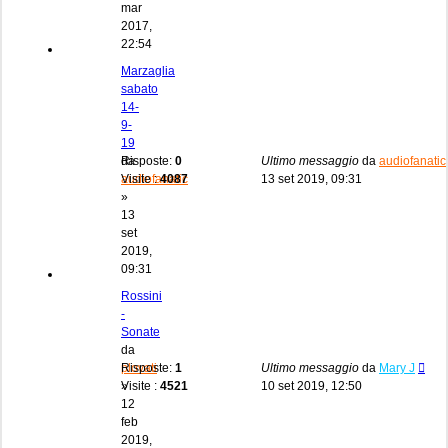
mar
2017,
22:54
Marzaglia
sabato
14-
9-
19
da
Risposte:
0
Ultimo messaggio
da
audiofanatic
audiofanatic
Visite :
4087
13 set 2019, 09:31
»
13
set
2019,
09:31
Rossini
-
Sonate
da
plovati
Risposte:
1
Ultimo messaggio
da
Mary J
»
Visite :
4521
10 set 2019, 12:50
12
feb
2019,