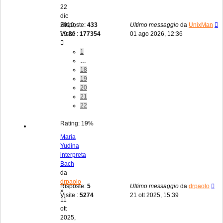
22
dic
2010,
Risposte:
433
Ultimo messaggio
da
UnixMan
19:39
Visite :
177354
01 ago 2026, 12:36
1
…
18
19
20
21
22
Rating: 19%
Maria
Yudina
interpreta
Bach
da
drpaolo
Risposte:
5
Ultimo messaggio
da
drpaolo
»
Visite :
5274
21 ott 2025, 15:39
11
ott
2025,