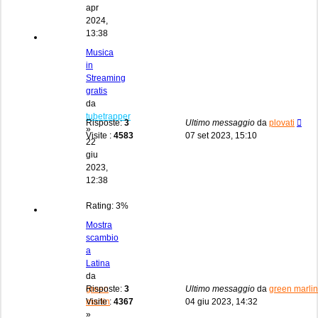
apr
2024,
13:38
Musica
in
Streaming
gratis
da
tubetrapper
Risposte:
3
Ultimo messaggio
da
plovati
»
Visite :
4583
07 set 2023, 15:10
22
giu
2023,
12:38
Rating: 3%
Mostra
scambio
a
Latina
da
green
Risposte:
3
Ultimo messaggio
da
green marlin
marlin
Visite :
4367
04 giu 2023, 14:32
»