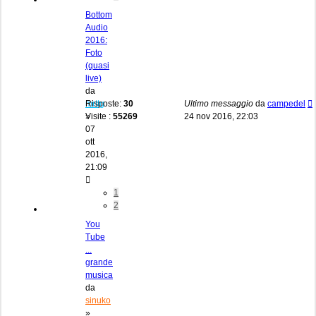
Bottom
Audio
2016:
Foto
(quasi
live)
da
mrttg
Risposte:
30
Ultimo messaggio
da
campedel
»
Visite :
55269
24 nov 2016, 22:03
07
ott
2016,
21:09
1
2
You
Tube
...
grande
musica
da
sinuko
»