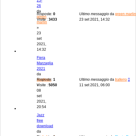
25-
26
da
Risposte:
0
Ultimo messaggio
da
green marlin
green
Visite :
3433
23 set 2021, 14:32
marlin
»
23
set
2021,
14:32
Fiera
Marzaglia
2021
da
samhorn
Risposte:
1
Ultimo messaggio
da
traferro
»
Visite :
5050
11 set 2021, 06:00
08
set
2021,
20:54
Jazz
free
download
da