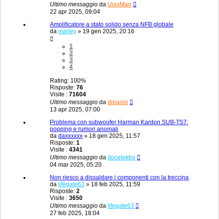
Ultimo messaggio
da
UnixMan
22 apr 2025, 09:04
Amplificatore a stato solido senza NFB globale
da
marley
»
19 gen 2025, 20:16
1
2
3
4
Rating: 100%
Risposte:
76
Visite :
71604
Ultimo messaggio
da
drpaolo
13 apr 2025, 07:00
Problema con subwoofer Harman Kardon SUB-TS7:
popping e rumori anomali
da
daxxxxxx
»
18 gen 2025, 11:57
Risposte:
1
Visite :
4341
Ultimo messaggio
da
docelektro
04 mar 2025, 05:20
Non riesco a dissaldare i componenti con la treccina
da
lifegate63
»
18 feb 2025, 11:59
Risposte:
2
Visite :
3650
Ultimo messaggio
da
lifegate63
27 feb 2025, 18:04