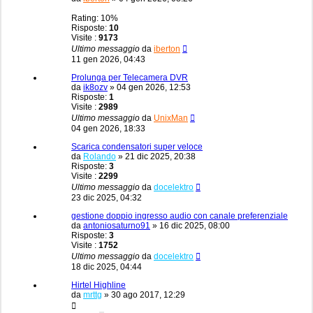
Rating: 10%
Risposte:
10
Visite :
9173
Ultimo messaggio
da
iberton
11 gen 2026, 04:43
Prolunga per Telecamera DVR
da
ik8ozv
»
04 gen 2026, 12:53
Risposte:
1
Visite :
2989
Ultimo messaggio
da
UnixMan
04 gen 2026, 18:33
Scarica condensatori super veloce
da
Rolando
»
21 dic 2025, 20:38
Risposte:
3
Visite :
2299
Ultimo messaggio
da
docelektro
23 dic 2025, 04:32
gestione doppio ingresso audio con canale preferenziale
da
antoniosaturno91
»
16 dic 2025, 08:00
Risposte:
3
Visite :
1752
Ultimo messaggio
da
docelektro
18 dic 2025, 04:44
Hirtel Highline
da
mrttg
»
30 ago 2017, 12:29