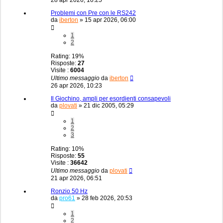
Problemi con Pre con le RS242
da
iberton
»
15 apr 2026, 06:00
1
2
Rating: 19%
Risposte:
27
Visite :
6004
Ultimo messaggio
da
iberton
26 apr 2026, 10:23
Il Giochino, ampli per esordienti consapevoli
da
plovati
»
21 dic 2005, 05:29
1
2
3
Rating: 10%
Risposte:
55
Visite :
36642
Ultimo messaggio
da
plovati
21 apr 2026, 06:51
Ronzio 50 Hz
da
pro61
»
28 feb 2026, 20:53
1
2