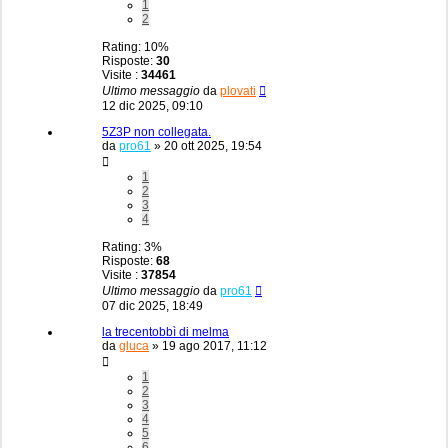
1
2
Rating: 10%
Risposte:
30
Visite :
34461
Ultimo messaggio
da
plovati
12 dic 2025, 09:10
5Z3P non collegata.
da
pro61
»
20 ott 2025, 19:54
1
2
3
4
Rating: 3%
Risposte:
68
Visite :
37854
Ultimo messaggio
da
pro61
07 dic 2025, 18:49
la trecentobbì di melma
da
gluca
»
19 ago 2017, 11:12
1
2
3
4
5
6