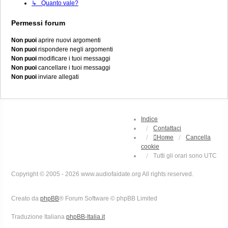
↳ Quanto vale?
Permessi forum
Non puoi
aprire nuovi argomenti
Non puoi
rispondere negli argomenti
Non puoi
modificare i tuoi messaggi
Non puoi
cancellare i tuoi messaggi
Non puoi
inviare allegati
Indice
Contattaci
Home
Cancella
cookie
Tutti gli orari sono
UTC
Copyright © 2005 - 2026 www.audiofaidate.org All rights reserved.
Creato da
phpBB
® Forum Software © phpBB Limited
Traduzione Italiana
phpBB-Italia.it