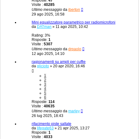
Risposte:
47
Visite :
40285
Ultimo messaggio
da
iberton
29 ago 2025, 16:58
Mini equalizzatore parametrico per radiomicrofoni
da
DATman
»
11 ago 2025, 10:42
Rating: 3%
Risposte:
1
Visite :
5307
Ultimo messaggio
da
drpaolo
12 ago 2025, 14:10
ragionamenti su ampli per cuffie
da
glicioto
»
20 apr 2020, 16:46
1
2
3
4
5
6
Risposte:
114
Visite :
40635
Ultimo messaggio
da
marley
26 lug 2025, 18:43
rifacimento piste saltate
da
lifegate63
»
21 apr 2025, 13:27
Risposte:
1
Visite :
4033