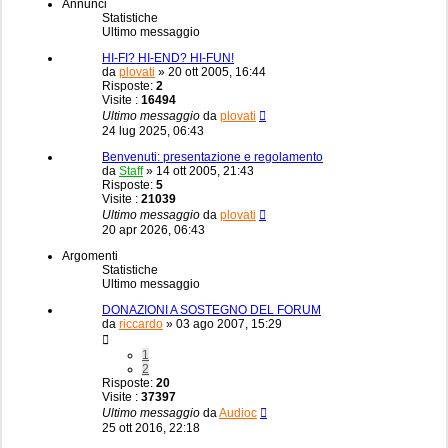
Annunci
Statistiche
Ultimo messaggio
HI-FI? HI-END? HI-FUN!
da
plovati
»
20 ott 2005, 16:44
Risposte:
2
Visite :
16494
Ultimo messaggio
da
plovati
24 lug 2025, 06:43
Benvenuti: presentazione e regolamento
da
Staff
»
14 ott 2005, 21:43
Risposte:
5
Visite :
21039
Ultimo messaggio
da
plovati
20 apr 2026, 06:43
Argomenti
Statistiche
Ultimo messaggio
DONAZIONI A SOSTEGNO DEL FORUM
da
riccardo
»
03 ago 2007, 15:29
1
2
Risposte:
20
Visite :
37397
Ultimo messaggio
da
Audioc
25 ott 2016, 22:18