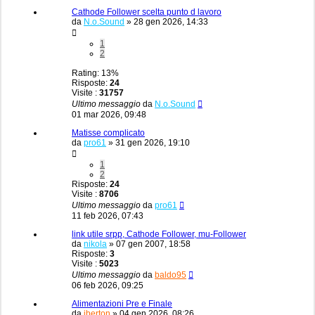
Cathode Follower scelta punto d lavoro
da
N.o.Sound
»
28 gen 2026, 14:33
1
2
Rating: 13%
Risposte:
24
Visite :
31757
Ultimo messaggio
da
N.o.Sound
01 mar 2026, 09:48
Matisse complicato
da
pro61
»
31 gen 2026, 19:10
1
2
Risposte:
24
Visite :
8706
Ultimo messaggio
da
pro61
11 feb 2026, 07:43
link utile srpp, Cathode Follower, mu-Follower
da
nikola
»
07 gen 2007, 18:58
Risposte:
3
Visite :
5023
Ultimo messaggio
da
baldo95
06 feb 2026, 09:25
Alimentazioni Pre e Finale
da
iberton
»
04 gen 2026, 08:26