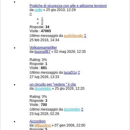
Pratiche di sicurezza con alte e altissime tensioni
da
mrttg
»
25 giu 2010, 12:29
1
2
Risposte:
34
Visite :
47065
Ultimo messaggio
da
audiofanatic
25 feb 2016, 14:34
Volkspreamplifier
da
buonalf67
»
02 mag 2026, 12:35
Rating: 3%
Risposte:
1
Visite :
681
Ultimo messaggio
da
lucaD1s
27 lug 2026, 13:33
un circuito per "vedere " il clip
da
docelektro
»
25 giu 2026, 12:20
Rating: 3%
Risposte:
3
Visite :
700
Ultimo messaggio
da
docelektro
23 lug 2026, 02:26
Accordion
da
MBaudino
»
07 gen 2006, 22:00
Risposte:
5