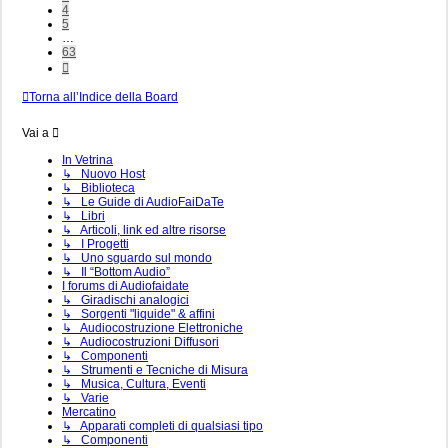
4
5
…
63
Prossimo
Torna all’Indice della Board
Vai a
In Vetrina
↳ Nuovo Host
↳ Biblioteca
↳ Le Guide di AudioFaiDaTe
↳ Libri
↳ Articoli, link ed altre risorse
↳ I Progetti
↳ Uno sguardo sul mondo
↳ Il “Bottom Audio”
I forums di Audiofaidate
↳ Giradischi analogici
↳ Sorgenti "liquide" & affini
↳ Audiocostruzione Elettroniche
↳ Audiocostruzioni Diffusori
↳ Componenti
↳ Strumenti e Tecniche di Misura
↳ Musica, Cultura, Eventi
↳ Varie
Mercatino
↳ Apparati completi di qualsiasi tipo
↳ Componenti