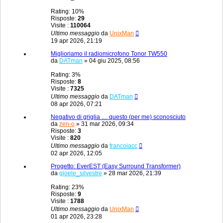
Rating: 10%
Risposte:
29
Visite :
110064
Ultimo messaggio
da
UnixMan
19 apr 2026, 21:19
Miglioriamo il radiomicrofono Tonor TW550
da
DATman
»
04 giu 2025, 08:56
Rating: 3%
Risposte:
8
Visite :
7325
Ultimo messaggio
da
DATman
08 apr 2026, 07:21
Negativo di griglia .... questo (per me) sconosciuto
da
zen-o
»
31 mar 2026, 09:34
Risposte:
3
Visite :
820
Ultimo messaggio
da
francoiacc
02 apr 2026, 12:05
Progetto: EverEST (Easy Surround Transformer)
da
gioele_silvestre
»
28 mar 2026, 21:39
Rating: 23%
Risposte:
9
Visite :
1788
Ultimo messaggio
da
UnixMan
01 apr 2026, 23:28