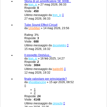
Storia di un amplificatore SE 300B...
da
tron_ic
»
27 mag 2026, 06:33
Risposte:
0
Visite :
450
Ultimo messaggio
da
tron_ic
27 mag 2026, 06:33
Tube Sound Effect Circuit
da
UnixMan
»
14 mag 2026, 23:56
Rating: 3%
Risposte:
3
Visite :
688
Ultimo messaggio
da
docelektro
15 mag 2026, 16:32
Il pregetto Orphéus...
da
tron_ic
»
16 feb 2025, 14:27
Risposte:
2
Visite :
3084
Ultimo messaggio
da
baldo95
12 mag 2026, 19:32
finale valvolare per principiante?
da
ghostdancing
»
15 apr 2026, 08:52
1
2
Risposte:
24
Visite :
4148
Ultimo messaggio
da
ciroschi
28 apr 2026, 10:25