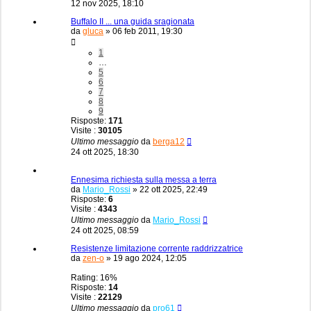
12 nov 2025, 18:10
Buffalo II ... una guida sragionata
da
gluca
»
06 feb 2011, 19:30
1
…
5
6
7
8
9
Risposte:
171
Visite :
30105
Ultimo messaggio
da
berga12
24 ott 2025, 18:30
Ennesima richiesta sulla messa a terra
da
Mario_Rossi
»
22 ott 2025, 22:49
Risposte:
6
Visite :
4343
Ultimo messaggio
da
Mario_Rossi
24 ott 2025, 08:59
Resistenze limitazione corrente raddrizzatrice
da
zen-o
»
19 ago 2024, 12:05
Rating: 16%
Risposte:
14
Visite :
22129
Ultimo messaggio
da
pro61