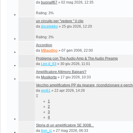
da
buonalf67
»
02 mag 2026, 12:35
Rating: 3%
un circuito per "vedere " il clip
da
docelektro
»
25 giu 2026, 12:20
Rating: 3%
Accordion
da
MBaudino
»
07 gen 2006, 22:00
Problema con The Audio Amp & The Audio Preamp
da
Leo.d_63
»
30 giu 2026, 11:01
Amplificatore Altimoro Baleani?
da
Musikorta
»
17 giu 2026, 10:33
Vecchio amplificatore PP da riparare, ricondizionare e perch
da
pro61
»
22 apr 2026, 14:26
1
2
3
4
Storia di un amplificatore SE 300B...
da
tron_ic
»
27 mag 2026, 06:33