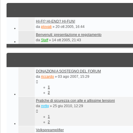
HI-FI? HI-END? HI-FUN!
da
plovati
»
20 ott 2005, 16:44
Benvenuti: presentazione e regolamento
da
Staff
»
14 ott 2005, 21:43
DONAZIONI A SOSTEGNO DEL FORUM
da
riccardo
»
03 ago 2007, 15:29
1
2
Pratiche di sicurezza con alte e altissime tensioni
da
mrttg
»
25 giu 2010, 12:29
1
2
Volkspreamplifier