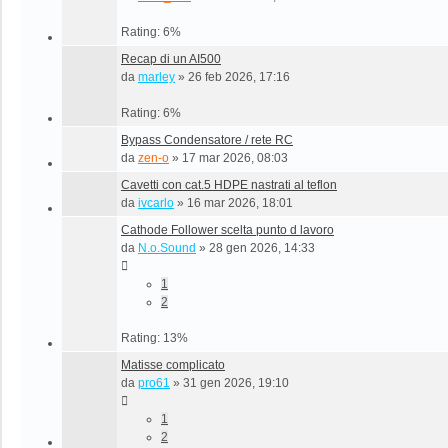
Rating: 6%
Recap di un AI500
da
marley
»
26 feb 2026, 17:16
Rating: 6%
Bypass Condensatore / rete RC
da
zen-o
»
17 mar 2026, 08:03
Cavetti con cat.5 HDPE nastrati al teflon
da
ivcarlo
»
16 mar 2026, 18:01
Cathode Follower scelta punto d lavoro
da
N.o.Sound
»
28 gen 2026, 14:33
1
2
Rating: 13%
Matisse complicato
da
pro61
»
31 gen 2026, 19:10
1
2