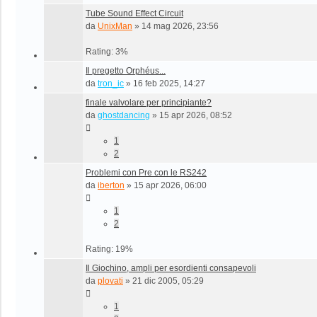
Tube Sound Effect Circuit
da
UnixMan
»
14 mag 2026, 23:56
Rating: 3%
Il pregetto Orphéus...
da
tron_ic
»
16 feb 2025, 14:27
finale valvolare per principiante?
da
ghostdancing
»
15 apr 2026, 08:52
1
2
Problemi con Pre con le RS242
da
iberton
»
15 apr 2026, 06:00
1
2
Rating: 19%
Il Giochino, ampli per esordienti consapevoli
da
plovati
»
21 dic 2005, 05:29
1