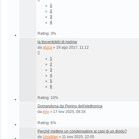
1
2
3
4
Rating: 3%
la trecentobbì di melma
da
gluca
»
19 ago 2017, 11:12
1
2
3
4
5
6
Rating: 10%
Domandona da Pierino dell'elettronica
da
trini
»
17 nov 2025, 08:34
Rating: 6%
Perché mettere un condensatore ai capi di un diodo?
da
UnixMan
»
11 nov 2025, 22:05