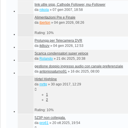
link utile srpp, Cathode Follower, mu-Follower
da
nikola
»
07 gen 2007, 18:58
Alimentazioni Pre e Finale
da
iberton
»
04 gen 2026, 08:26
Rating: 10%
Prolunga per Telecamera DVR
da
ik8ozv
»
04 gen 2026, 12:53
Scarica condensatori super veloce
da
Rolando
»
21 dic 2025, 20:38
gestione doppio ingresso audio con canale preferenziale
da
antoniosaturno91
»
16 dic 2025, 08:00
Hirtel Highline
da
mrttg
»
30 ago 2017, 12:29
1
2
Rating: 10%
5Z3P non collegata.
da
pro61
»
20 ott 2025, 19:54