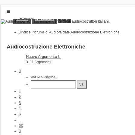
FAQ
Home
Donations
Indice
Home
Donations
Indice
I forums di Audiofaidate
Audiocostruzione Elettroniche
FAQ
Posts toplist
Home
Audiocostruzione Elettroniche
Login
Nuovo Argomento
Iscriviti
3111 Argomenti
Pagina
1
Vai Alla Pagina:
Di
63
1
2
3
4
5
…
63
Prossimo