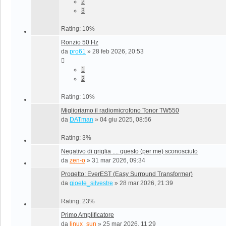
2
3
Rating: 10%
Ronzio 50 Hz
da
pro61
»
28 feb 2026, 20:53
1
2
Rating: 10%
Miglioriamo il radiomicrofono Tonor TW550
da
DATman
»
04 giu 2025, 08:56
Rating: 3%
Negativo di griglia .... questo (per me) sconosciuto
da
zen-o
»
31 mar 2026, 09:34
Progetto: EverEST (Easy Surround Transformer)
da
gioele_silvestre
»
28 mar 2026, 21:39
Rating: 23%
Primo Amplificatore
da
linux_sun
»
25 mar 2026, 11:29