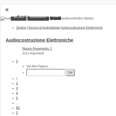
FAQ
Home
Donations
Indice
Home
Donations
Indice
I forums di Audiofaidate
Audiocostruzione Elettroniche
FAQ
Posts toplist
Home
Audiocostruzione Elettroniche
Login
Nuovo Argomento
Iscriviti
3111 Argomenti
Pagina
1
Vai Alla Pagina:
Di
63
1
2
3
4
5
…
63
Prossimo