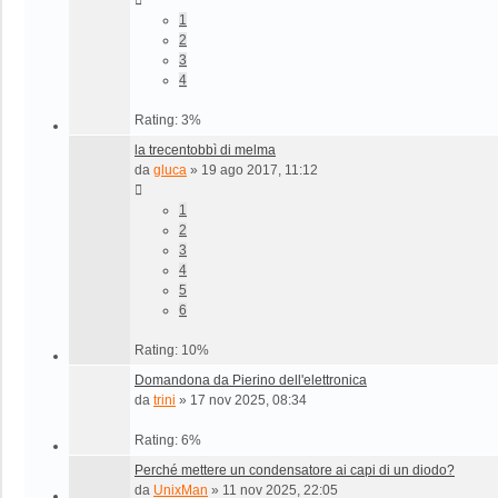
1
2
3
4
Rating: 3%
la trecentobbì di melma
da
gluca
»
19 ago 2017, 11:12
1
2
3
4
5
6
Rating: 10%
Domandona da Pierino dell'elettronica
da
trini
»
17 nov 2025, 08:34
Rating: 6%
Perché mettere un condensatore ai capi di un diodo?
da
UnixMan
»
11 nov 2025, 22:05