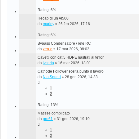
Rating: 6%
Recap di un AI500
da
marley
»
26 feb 2026, 17:16
Rating: 6%
Bypass Condensatore / rete RC
da
zen-o
»
17 mar 2026, 08:03
Cavetti con cat.5 HDPE nastrati al teflon
da
ivcarlo
»
16 mar 2026, 18:01
Cathode Follower scelta punto d lavoro
da
N.o.Sound
»
28 gen 2026, 14:33
1
2
Rating: 13%
Matisse complicato
da
pro61
»
31 gen 2026, 19:10
1
2