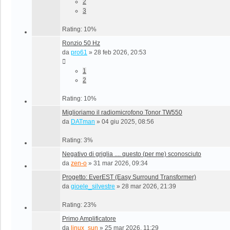
2
3
Rating: 10%
Ronzio 50 Hz
da
pro61
»
28 feb 2026, 20:53
1
2
Rating: 10%
Miglioriamo il radiomicrofono Tonor TW550
da
DATman
»
04 giu 2025, 08:56
Rating: 3%
Negativo di griglia .... questo (per me) sconosciuto
da
zen-o
»
31 mar 2026, 09:34
Progetto: EverEST (Easy Surround Transformer)
da
gioele_silvestre
»
28 mar 2026, 21:39
Rating: 23%
Primo Amplificatore
da
linux_sun
»
25 mar 2026, 11:29