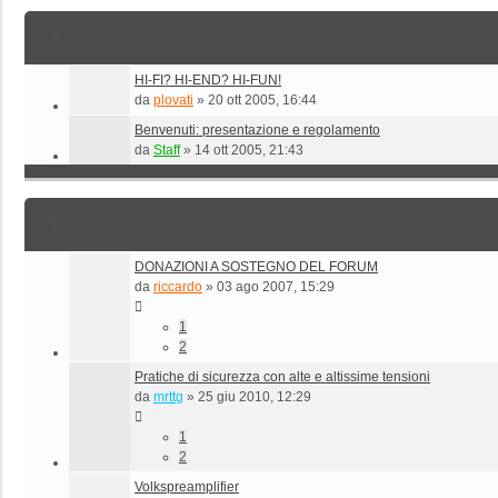
HI-FI? HI-END? HI-FUN!
da
plovati
»
20 ott 2005, 16:44
Benvenuti: presentazione e regolamento
da
Staff
»
14 ott 2005, 21:43
DONAZIONI A SOSTEGNO DEL FORUM
da
riccardo
»
03 ago 2007, 15:29
1
2
Pratiche di sicurezza con alte e altissime tensioni
da
mrttg
»
25 giu 2010, 12:29
1
2
Volkspreamplifier