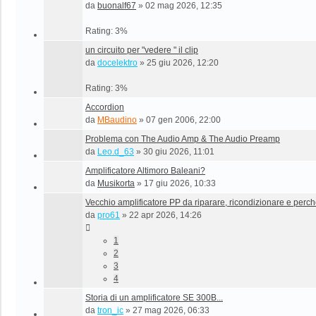
da
buonalf67
»
02 mag 2026, 12:35
Rating: 3%
un circuito per "vedere " il clip
da
docelektro
»
25 giu 2026, 12:20
Rating: 3%
Accordion
da
MBaudino
»
07 gen 2006, 22:00
Problema con The Audio Amp & The Audio Preamp
da
Leo.d_63
»
30 giu 2026, 11:01
Amplificatore Altimoro Baleani?
da
Musikorta
»
17 giu 2026, 10:33
Vecchio amplificatore PP da riparare, ricondizionare e perch
da
pro61
»
22 apr 2026, 14:26
1
2
3
4
Storia di un amplificatore SE 300B...
da
tron_ic
»
27 mag 2026, 06:33