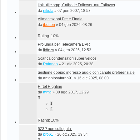
link utile srpp, Cathode Follower, mu-Follower
da
nikola
»
07 gen 2007, 18:58
Alimentazioni Pre e Finale
da
iberton
»
04 gen 2026, 08:26
Rating: 10%
Prolunga per Telecamera DVR
da
ik8ozv
»
04 gen 2026, 12:53
Scarica condensatori super veloce
da
Rolando
»
21 dic 2025, 20:38
gestione doppio ingresso audio con canale preferenziale
da
antoniosaturno91
»
16 dic 2025, 08:00
Hirtel Highline
da
mrttg
»
30 ago 2017, 12:29
1
2
Rating: 10%
5Z3P non collegata.
da
pro61
»
20 ott 2025, 19:54