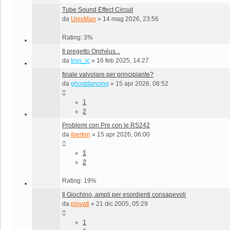
Tube Sound Effect Circuit
da
UnixMan
»
14 mag 2026, 23:56
Rating: 3%
Il pregetto Orphéus...
da
tron_ic
»
16 feb 2025, 14:27
finale valvolare per principiante?
da
ghostdancing
»
15 apr 2026, 08:52
1
2
Problemi con Pre con le RS242
da
iberton
»
15 apr 2026, 06:00
1
2
Rating: 19%
Il Giochino, ampli per esordienti consapevoli
da
plovati
»
21 dic 2005, 05:29
1