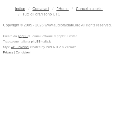
Indice
Contattaci
Home
Cancella cookie
Tutti gli orari sono
UTC
Copyright © 2005 - 2026 www.audiofaidate.org All rights reserved.
Creato da
phpBB
® Forum Software © phpBB Limited
Traduzione Italiana
phpBB-Italia.it
Style
we_universal
created by INVENTEA & v12mike
Privacy
|
Condizioni