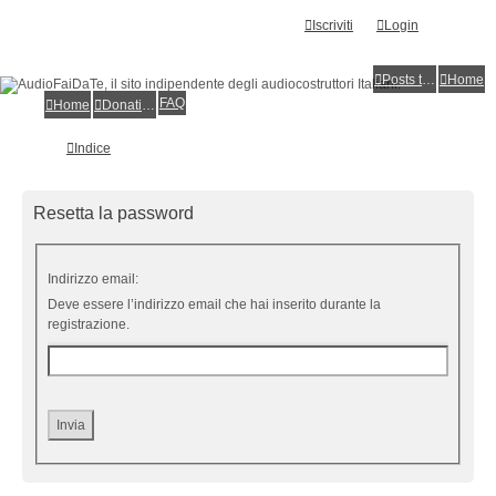
Iscriviti
Login
Posts toplist
Home
FAQ
Home
Donations
Indice
Resetta la password
Indirizzo email:
Deve essere l’indirizzo email che hai inserito durante la
registrazione.