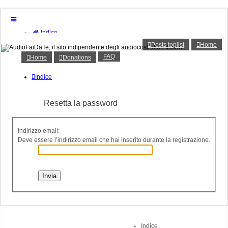
Indice
Home
Posts toplist
Home
Donations
FAQ
Home
Donations
FAQ
Posts toplist
Home
Indice
Login
Iscriviti
Resetta la password
Indirizzo email:
Deve essere l’indirizzo email che hai inserito durante la registrazione.
Indice