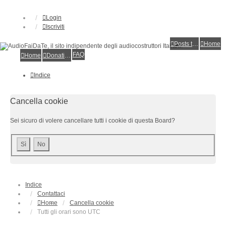
Login
Iscriviti
Posts toplist
Home
FAQ
Home
Donations
Indice
Cancella cookie
Sei sicuro di volere cancellare tutti i cookie di questa Board?
Indice
Contattaci
Home
Cancella cookie
Tutti gli orari sono
UTC