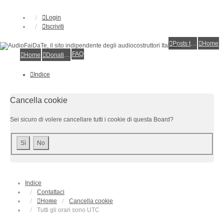
Login
Iscriviti
Posts toplist
Home
FAQ
Home
Donations
Indice
Cancella cookie
Sei sicuro di volere cancellare tutti i cookie di questa Board?
Indice
Contattaci
Home
Cancella cookie
Tutti gli orari sono
UTC