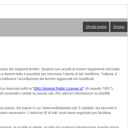
Posts toplist
Home
colato dai seguenti termini. Qualora non accetti di essere legalmente vincolato
e faremo tutto il possibile per informare l’utente di tali modifiche. Tuttavia, è
stituisce l’accettazione dei termini aggiornati e/o modificati.
a rilasciata sotto la "
GNU General Public License v2
" (di seguito "GPL"),
 consentiti o vietati su questo sito. Per ulteriori informazioni su phpBB,
tuo paese, del paese in cui "www.audiofaidate.org" è ospitato, sia secondo il
mo necessario. L’indirizzo IP di tutti i post viene registrato per facilitare
rezione. In qualità di utente, accetti che qualsiasi informazione inserita possa