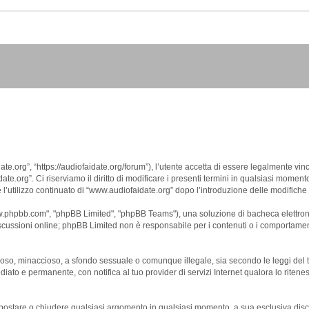
e.org”, “https://audiofaidate.org/forum”), l’utente accetta di essere legalmente vin
te.org”. Ci riserviamo il diritto di modificare i presenti termini in qualsiasi momento 
’utilizzo continuato di “www.audiofaidate.org” dopo l’introduzione delle modifiche co
www.phpbb.com", "phpBB Limited", "phpBB Teams"), una soluzione di bacheca elettronic
iscussioni online; phpBB Limited non è responsabile per i contenuti o i comportamenti
dioso, minaccioso, a sfondo sessuale o comunque illegale, sia secondo le leggi del 
iato e permanente, con notifica al tuo provider di servizi Internet qualora lo ritenessi
e, spostare o chiudere qualsiasi argomento in qualsiasi momento, a sua esclusiva disc