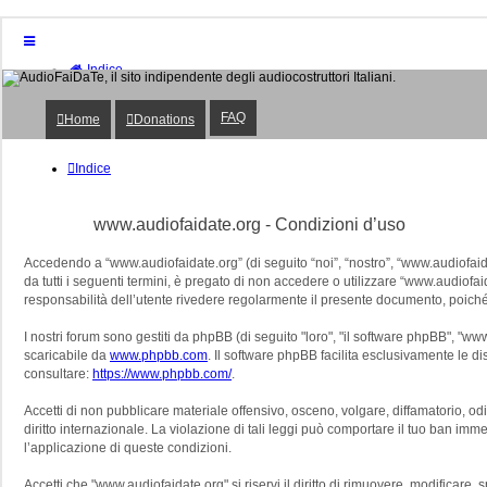
Indice
Home
Donations
FAQ
Home
Donations
FAQ
Posts toplist
Home
Indice
Login
Iscriviti
www.audiofaidate.org - Condizioni d’uso
Accedendo a “www.audiofaidate.org” (di seguito “noi”, “nostro”, “www.audiofaidat
da tutti i seguenti termini, è pregato di non accedere o utilizzare “www.audiofaida
responsabilità dell’utente rivedere regolarmente il presente documento, poiché l
I nostri forum sono gestiti da phpBB (di seguito "loro", "il software phpBB", "
scaricabile da
www.phpbb.com
. Il software phpBB facilita esclusivamente le d
consultare:
https://www.phpbb.com/
.
Accetti di non pubblicare materiale offensivo, osceno, volgare, diffamatorio, o
diritto internazionale. La violazione di tali leggi può comportare il tuo ban immed
l’applicazione di queste condizioni.
Accetti che "www.audiofaidate.org" si riservi il diritto di rimuovere, modificar