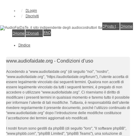
Login
Iscriviti
Posts toplist
Home
FAQ
Home
Donations
Indice
www.audiofaidate.org - Condizioni d’uso
Accedendo a “www.audiofaidate.org” (di seguito “noi”, “nostro”,
“www.audiofaidate.org”, “https://audiofaidate.org/forum”), l’utente accetta di
essere legalmente vincolato dai seguenti termini. Qualora non accetti di
essere legalmente vincolato da tutti i seguenti termini, è pregato di non
accedere o utilizzare “www.audiofaidate.org”. Ci riserviamo il diritto di
modificare i presenti termini in qualsiasi momento e faremo tutto il possibile
per informare l’utente di tali modifiche. Tuttavia, è responsabilità dell’utente
rivedere regolarmente il presente documento, poiché l’utilizzo continuato di
“www.audiofaidate.org” dopo l’introduzione delle modifiche costituisce
l’accettazione dei termini aggiornati e/o modificati.
I nostri forum sono gestiti da phpBB (di seguito "loro", "il software phpBB",
"www.phpbb.com", "phpBB Limited", "phpBB Teams"), una soluzione di