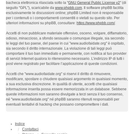
bacheca elettronica rilasciata sotto la "
GNU General Public License v2
" (di
seguito "GPL"), scaricabile da
www.phpbb.com
. Il software phpBB facilita
esclusivamente le discussioni online; phpBB Limited non è responsabile
per i contenuti o i comportamenti consentiti o vietati su questo sito. Per
ulteriori informazioni su phpBB, consultare:
https://www.phpbb.com/
.
Accetti di non pubblicare materiale offensivo, osceno, volgare, diffamatorio,
odioso, minaccioso, a sfondo sessuale o comunque illegale, sia secondo
le leggi del tuo paese, del paese in cui "www.audiofaidate.org" è ospitato,
sia secondo il diritto internazionale. La violazione di tali leggi può
comportare il tuo ban immediato e permanente, con notifica al tuo provider
di servizi Internet qualora lo ritenessimo necessario. L’indirizzo IP di tutti i
post viene registrato per facilitare l’applicazione di queste condizioni.
Accetti che "www.audiofaidate.org" si riservi il diritto di rimuovere,
modificare, spostare o chiudere qualsiasi argomento in qualsiasi momento,
a sua esclusiva discrezione. In qualità di utente, accetti che qualsiasi
informazione inserita possa essere memorizzata in un database. Sebbene
queste informazioni non saranno divulgate a terzi senza il tuo consenso,
né "www.audiofaidate.org" né phpBB saranno ritenuti responsabili per
eventuali tentativi di hacking che possano compromettere i dati.
Indice
Contattaci