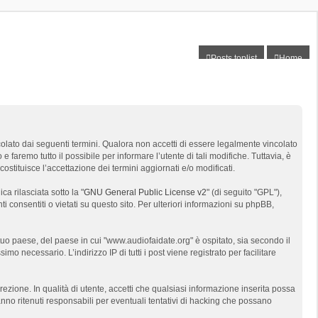
Posts toplist
Home
colato dai seguenti termini. Qualora non accetti di essere legalmente vincolato
e faremo tutto il possibile per informare l’utente di tali modifiche. Tuttavia, è
stituisce l’accettazione dei termini aggiornati e/o modificati.
a rilasciata sotto la "
GNU General Public License v2
" (di seguito "GPL"),
 consentiti o vietati su questo sito. Per ulteriori informazioni su phpBB,
tuo paese, del paese in cui "www.audiofaidate.org" è ospitato, sia secondo il
mo necessario. L’indirizzo IP di tutti i post viene registrato per facilitare
rezione. In qualità di utente, accetti che qualsiasi informazione inserita possa
o ritenuti responsabili per eventuali tentativi di hacking che possano