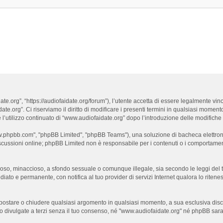
e.org”, “https://audiofaidate.org/forum”), l’utente accetta di essere legalmente vin
te.org”. Ci riserviamo il diritto di modificare i presenti termini in qualsiasi momento 
’utilizzo continuato di “www.audiofaidate.org” dopo l’introduzione delle modifiche co
www.phpbb.com", "phpBB Limited", "phpBB Teams"), una soluzione di bacheca elettronic
iscussioni online; phpBB Limited non è responsabile per i contenuti o i comportamenti
dioso, minaccioso, a sfondo sessuale o comunque illegale, sia secondo le leggi del 
iato e permanente, con notifica al tuo provider di servizi Internet qualora lo ritenessi
e, spostare o chiudere qualsiasi argomento in qualsiasi momento, a sua esclusiva disc
ivulgate a terzi senza il tuo consenso, né "www.audiofaidate.org" né phpBB sarann