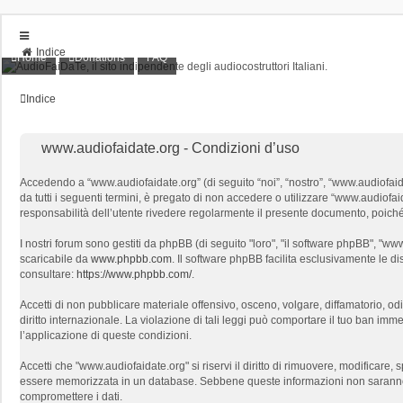
Indice
Home
Donations
FAQ
Home
Donations
Indice
FAQ
Posts toplist
Home
www.audiofaidate.org - Condizioni d’uso
Login
Iscriviti
Accedendo a “www.audiofaidate.org” (di seguito “noi”, “nostro”, “www.audiofaidat
da tutti i seguenti termini, è pregato di non accedere o utilizzare “www.audiofaida
responsabilità dell’utente rivedere regolarmente il presente documento, poiché l
I nostri forum sono gestiti da phpBB (di seguito "loro", "il software phpBB", "
scaricabile da
www.phpbb.com
. Il software phpBB facilita esclusivamente le d
consultare:
https://www.phpbb.com/
.
Accetti di non pubblicare materiale offensivo, osceno, volgare, diffamatorio, o
diritto internazionale. La violazione di tali leggi può comportare il tuo ban immed
l’applicazione di queste condizioni.
Accetti che "www.audiofaidate.org" si riservi il diritto di rimuovere, modificar
essere memorizzata in un database. Sebbene queste informazioni non saranno d
compromettere i dati.