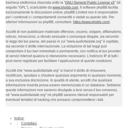
bacheca elettronica rilasciata sotto la "
GNU General Public License v2
" (di
seguito "GPL"), scaricabile da
www.phpbb.com
. Il software phpBB facilita
esclusivamente le discussioni online; phpBB Limited non è responsabile
per i contenuti o i comportamenti consentiti o vietati su questo sito. Per
ulteriori informazioni su phpBB, consultare:
https://www.phpbb.com/
.
Accetti di non pubblicare materiale offensivo, osceno, volgare, diffamatorio,
odioso, minaccioso, a sfondo sessuale o comunque illegale, sia secondo
le leggi del tuo paese, del paese in cui "www.audiofaidate.org" è ospitato,
sia secondo il diritto internazionale. La violazione di tali leggi può
comportare il tuo ban immediato e permanente, con notifica al tuo provider
di servizi Internet qualora lo ritenessimo necessario. L’indirizzo IP di tutti i
post viene registrato per facilitare l’applicazione di queste condizioni.
Accetti che "www.audiofaidate.org" si riservi il diritto di rimuovere,
modificare, spostare o chiudere qualsiasi argomento in qualsiasi momento,
a sua esclusiva discrezione. In qualità di utente, accetti che qualsiasi
informazione inserita possa essere memorizzata in un database. Sebbene
queste informazioni non saranno divulgate a terzi senza il tuo consenso,
né "www.audiofaidate.org" né phpBB saranno ritenuti responsabili per
eventuali tentativi di hacking che possano compromettere i dati.
Indice
Contattaci