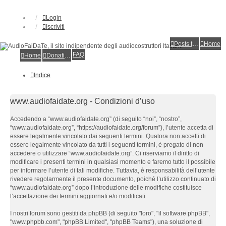
Login
Iscriviti
Posts toplist
Home
FAQ
Home
Donations
Indice
www.audiofaidate.org - Condizioni d’uso
Accedendo a “www.audiofaidate.org” (di seguito “noi”, “nostro”,
“www.audiofaidate.org”, “https://audiofaidate.org/forum”), l’utente accetta di
essere legalmente vincolato dai seguenti termini. Qualora non accetti di
essere legalmente vincolato da tutti i seguenti termini, è pregato di non
accedere o utilizzare “www.audiofaidate.org”. Ci riserviamo il diritto di
modificare i presenti termini in qualsiasi momento e faremo tutto il possibile
per informare l’utente di tali modifiche. Tuttavia, è responsabilità dell’utente
rivedere regolarmente il presente documento, poiché l’utilizzo continuato di
“www.audiofaidate.org” dopo l’introduzione delle modifiche costituisce
l’accettazione dei termini aggiornati e/o modificati.
I nostri forum sono gestiti da phpBB (di seguito "loro", "il software phpBB",
"www.phpbb.com", "phpBB Limited", "phpBB Teams"), una soluzione di