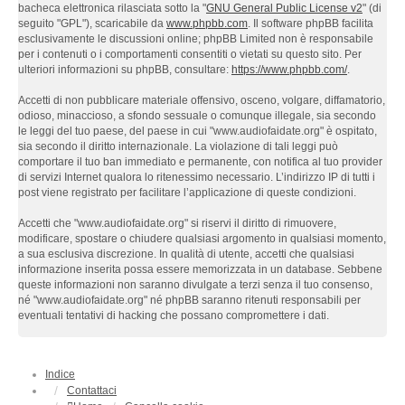
bacheca elettronica rilasciata sotto la "
GNU General Public License v2
" (di
seguito "GPL"), scaricabile da
www.phpbb.com
. Il software phpBB facilita
esclusivamente le discussioni online; phpBB Limited non è responsabile
per i contenuti o i comportamenti consentiti o vietati su questo sito. Per
ulteriori informazioni su phpBB, consultare:
https://www.phpbb.com/
.
Accetti di non pubblicare materiale offensivo, osceno, volgare, diffamatorio,
odioso, minaccioso, a sfondo sessuale o comunque illegale, sia secondo
le leggi del tuo paese, del paese in cui "www.audiofaidate.org" è ospitato,
sia secondo il diritto internazionale. La violazione di tali leggi può
comportare il tuo ban immediato e permanente, con notifica al tuo provider
di servizi Internet qualora lo ritenessimo necessario. L’indirizzo IP di tutti i
post viene registrato per facilitare l’applicazione di queste condizioni.
Accetti che "www.audiofaidate.org" si riservi il diritto di rimuovere,
modificare, spostare o chiudere qualsiasi argomento in qualsiasi momento,
a sua esclusiva discrezione. In qualità di utente, accetti che qualsiasi
informazione inserita possa essere memorizzata in un database. Sebbene
queste informazioni non saranno divulgate a terzi senza il tuo consenso,
né "www.audiofaidate.org" né phpBB saranno ritenuti responsabili per
eventuali tentativi di hacking che possano compromettere i dati.
Indice
Contattaci