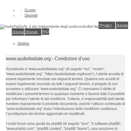
Login
Iscriviti
Posts toplist
Home
FAQ
Home
Donations
Indice
www.audiofaidate.org - Condizioni d’uso
Accedendo a “www.audiofaidate.org” (di seguito “noi”, “nostro”,
“www.audiofaidate.org”, “https://audiofaidate.org/forum”), l’utente accetta di
essere legalmente vincolato dai seguenti termini. Qualora non accetti di
essere legalmente vincolato da tutti i seguenti termini, è pregato di non
accedere o utilizzare “www.audiofaidate.org”. Ci riserviamo il diritto di
modificare i presenti termini in qualsiasi momento e faremo tutto il possibile
per informare l’utente di tali modifiche. Tuttavia, è responsabilità dell’utente
rivedere regolarmente il presente documento, poiché l’utilizzo continuato di
“www.audiofaidate.org” dopo l’introduzione delle modifiche costituisce
l’accettazione dei termini aggiornati e/o modificati.
I nostri forum sono gestiti da phpBB (di seguito "loro", "il software phpBB",
"www.phpbb.com", "phpBB Limited", "phpBB Teams"), una soluzione di