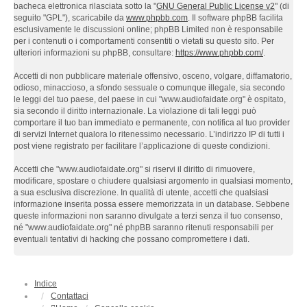
bacheca elettronica rilasciata sotto la "
GNU General Public License v2
" (di
seguito "GPL"), scaricabile da
www.phpbb.com
. Il software phpBB facilita
esclusivamente le discussioni online; phpBB Limited non è responsabile
per i contenuti o i comportamenti consentiti o vietati su questo sito. Per
ulteriori informazioni su phpBB, consultare:
https://www.phpbb.com/
.
Accetti di non pubblicare materiale offensivo, osceno, volgare, diffamatorio,
odioso, minaccioso, a sfondo sessuale o comunque illegale, sia secondo
le leggi del tuo paese, del paese in cui "www.audiofaidate.org" è ospitato,
sia secondo il diritto internazionale. La violazione di tali leggi può
comportare il tuo ban immediato e permanente, con notifica al tuo provider
di servizi Internet qualora lo ritenessimo necessario. L’indirizzo IP di tutti i
post viene registrato per facilitare l’applicazione di queste condizioni.
Accetti che "www.audiofaidate.org" si riservi il diritto di rimuovere,
modificare, spostare o chiudere qualsiasi argomento in qualsiasi momento,
a sua esclusiva discrezione. In qualità di utente, accetti che qualsiasi
informazione inserita possa essere memorizzata in un database. Sebbene
queste informazioni non saranno divulgate a terzi senza il tuo consenso,
né "www.audiofaidate.org" né phpBB saranno ritenuti responsabili per
eventuali tentativi di hacking che possano compromettere i dati.
Indice
Contattaci