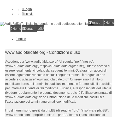
Login
Iscriviti
Posts toplist
Home
FAQ
Home
Donations
Indice
www.audiofaidate.org - Condizioni d’uso
Accedendo a “www.audiofaidate.org” (di seguito “noi”, “nostro”,
“www.audiofaidate.org”, “https://audiofaidate.org/forum”), l’utente accetta di
essere legalmente vincolato dai seguenti termini. Qualora non accetti di
essere legalmente vincolato da tutti i seguenti termini, è pregato di non
accedere o utilizzare “www.audiofaidate.org”. Ci riserviamo il diritto di
modificare i presenti termini in qualsiasi momento e faremo tutto il possibile
per informare l’utente di tali modifiche. Tuttavia, è responsabilità dell’utente
rivedere regolarmente il presente documento, poiché l’utilizzo continuato di
“www.audiofaidate.org” dopo l’introduzione delle modifiche costituisce
l’accettazione dei termini aggiornati e/o modificati.
I nostri forum sono gestiti da phpBB (di seguito "loro", "il software phpBB",
"www.phpbb.com", "phpBB Limited", "phpBB Teams"), una soluzione di