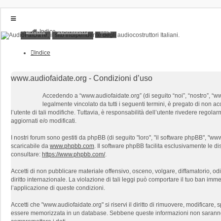
FAQ
Home
Donations
Indice
Home
Donations
Indice
FAQ
Posts toplist
Home
www.audiofaidate.org - Condizioni d’uso
Login
Accedendo a “www.audiofaidate.org” (di seguito “noi”, “nostro”, “www
Iscriviti
legalmente vincolato da tutti i seguenti termini, è pregato di non ac
l’utente di tali modifiche. Tuttavia, è responsabilità dell’utente rivedere regol
aggiornati e/o modificati.
I nostri forum sono gestiti da phpBB (di seguito "loro", "il software phpBB", "
scaricabile da
www.phpbb.com
. Il software phpBB facilita esclusivamente le d
consultare:
https://www.phpbb.com/
.
Accetti di non pubblicare materiale offensivo, osceno, volgare, diffamatorio, o
diritto internazionale. La violazione di tali leggi può comportare il tuo ban immed
l’applicazione di queste condizioni.
Accetti che "www.audiofaidate.org" si riservi il diritto di rimuovere, modificar
essere memorizzata in un database. Sebbene queste informazioni non saranno d