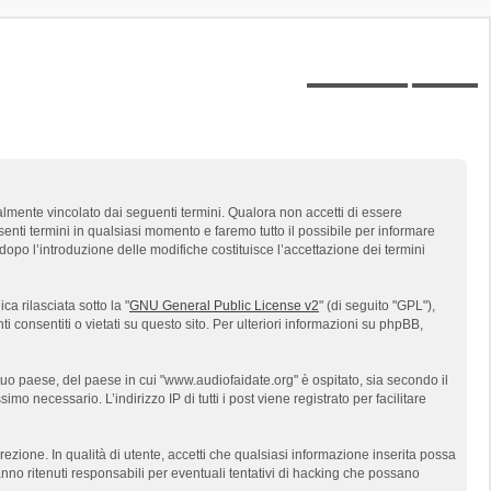
Posts toplist
Home
galmente vincolato dai seguenti termini. Qualora non accetti di essere
esenti termini in qualsiasi momento e faremo tutto il possibile per informare
 dopo l’introduzione delle modifiche costituisce l’accettazione dei termini
a rilasciata sotto la "
GNU General Public License v2
" (di seguito "GPL"),
 consentiti o vietati su questo sito. Per ulteriori informazioni su phpBB,
tuo paese, del paese in cui "www.audiofaidate.org" è ospitato, sia secondo il
mo necessario. L’indirizzo IP di tutti i post viene registrato per facilitare
rezione. In qualità di utente, accetti che qualsiasi informazione inserita possa
o ritenuti responsabili per eventuali tentativi di hacking che possano