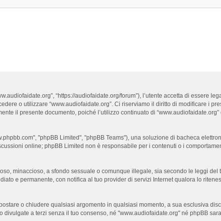
.audiofaidate.org”, “https://audiofaidate.org/forum”), l’utente accetta di essere le
cedere o utilizzare “www.audiofaidate.org”. Ci riserviamo il diritto di modificare i pr
armente il presente documento, poiché l’utilizzo continuato di “www.audiofaidate.org”
www.phpbb.com", "phpBB Limited", "phpBB Teams"), una soluzione di bacheca elettronic
iscussioni online; phpBB Limited non è responsabile per i contenuti o i comportamenti
dioso, minaccioso, a sfondo sessuale o comunque illegale, sia secondo le leggi del 
iato e permanente, con notifica al tuo provider di servizi Internet qualora lo ritenessi
e, spostare o chiudere qualsiasi argomento in qualsiasi momento, a sua esclusiva disc
ivulgate a terzi senza il tuo consenso, né "www.audiofaidate.org" né phpBB sarann