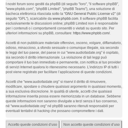
I nostri forum sono gestiti da phpBB (di seguito "loro", "il software phpBB",
"www.phpbb.com", "phpBB Limited", "phpBB Teams"), una soluzione di
bacheca elettronica rilasciata sotto la "
GNU General Public License v2
" (di
seguito "GPL"), scaricabile da
www.phpbb.com
. Il software phpBB facilita
esclusivamente le discussioni online; phpBB Limited non è responsabile
per i contenuti o i comportamenti consentiti o vietati su questo sito. Per
ulteriori informazioni su phpBB, consultare:
https://www.phpbb.com/
.
Accetti di non pubblicare materiale offensivo, osceno, volgare, diffamatorio,
odioso, minaccioso, a sfondo sessuale o comunque illegale, sia secondo
le leggi del tuo paese, del paese in cui "www.audiofaidate.org" è ospitato,
sia secondo il diritto internazionale. La violazione di tali leggi può
comportare il tuo ban immediato e permanente, con notifica al tuo provider
di servizi Internet qualora lo ritenessimo necessario. L’indirizzo IP di tutti i
post viene registrato per facilitare l’applicazione di queste condizioni.
Accetti che "www.audiofaidate.org" si riservi il diritto di rimuovere,
modificare, spostare o chiudere qualsiasi argomento in qualsiasi momento,
a sua esclusiva discrezione. In qualità di utente, accetti che qualsiasi
informazione inserita possa essere memorizzata in un database. Sebbene
queste informazioni non saranno divulgate a terzi senza il tuo consenso,
né "www.audiofaidate.org" né phpBB saranno ritenuti responsabili per
eventuali tentativi di hacking che possano compromettere i dati.