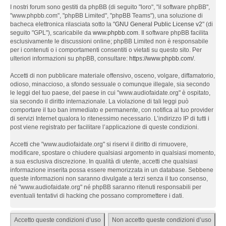
I nostri forum sono gestiti da phpBB (di seguito "loro", "il software phpBB",
"www.phpbb.com", "phpBB Limited", "phpBB Teams"), una soluzione di
bacheca elettronica rilasciata sotto la "
GNU General Public License v2
" (di
seguito "GPL"), scaricabile da
www.phpbb.com
. Il software phpBB facilita
esclusivamente le discussioni online; phpBB Limited non è responsabile
per i contenuti o i comportamenti consentiti o vietati su questo sito. Per
ulteriori informazioni su phpBB, consultare:
https://www.phpbb.com/
.
Accetti di non pubblicare materiale offensivo, osceno, volgare, diffamatorio,
odioso, minaccioso, a sfondo sessuale o comunque illegale, sia secondo
le leggi del tuo paese, del paese in cui "www.audiofaidate.org" è ospitato,
sia secondo il diritto internazionale. La violazione di tali leggi può
comportare il tuo ban immediato e permanente, con notifica al tuo provider
di servizi Internet qualora lo ritenessimo necessario. L’indirizzo IP di tutti i
post viene registrato per facilitare l’applicazione di queste condizioni.
Accetti che "www.audiofaidate.org" si riservi il diritto di rimuovere,
modificare, spostare o chiudere qualsiasi argomento in qualsiasi momento,
a sua esclusiva discrezione. In qualità di utente, accetti che qualsiasi
informazione inserita possa essere memorizzata in un database. Sebbene
queste informazioni non saranno divulgate a terzi senza il tuo consenso,
né "www.audiofaidate.org" né phpBB saranno ritenuti responsabili per
eventuali tentativi di hacking che possano compromettere i dati.