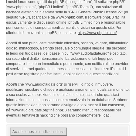
I nostri forum sono gestiti da phpBB (di seguito "loro", "il software phpBB",
"www.phpbb.com", "phpBB Limited", "phpBB Teams"), una soluzione di
bacheca elettronica rilasciata sotto la "
GNU General Public License v2
" (di
seguito "GPL"), scaricabile da
www.phpbb.com
. Il software phpBB facilita
esclusivamente le discussioni online; phpBB Limited non è responsabile
per i contenuti o i comportamenti consentiti o vietati su questo sito. Per
ulteriori informazioni su phpBB, consultare:
https://www.phpbb.com/
.
Accetti di non pubblicare materiale offensivo, osceno, volgare, diffamatorio,
odioso, minaccioso, a sfondo sessuale o comunque illegale, sia secondo
le leggi del tuo paese, del paese in cui "www.audiofaidate.org" è ospitato,
sia secondo il diritto internazionale. La violazione di tali leggi può
comportare il tuo ban immediato e permanente, con notifica al tuo provider
di servizi Internet qualora lo ritenessimo necessario. L’indirizzo IP di tutti i
post viene registrato per facilitare l’applicazione di queste condizioni.
Accetti che "www.audiofaidate.org" si riservi il diritto di rimuovere,
modificare, spostare o chiudere qualsiasi argomento in qualsiasi momento,
a sua esclusiva discrezione. In qualità di utente, accetti che qualsiasi
informazione inserita possa essere memorizzata in un database. Sebbene
queste informazioni non saranno divulgate a terzi senza il tuo consenso,
né "www.audiofaidate.org" né phpBB saranno ritenuti responsabili per
eventuali tentativi di hacking che possano compromettere i dati.