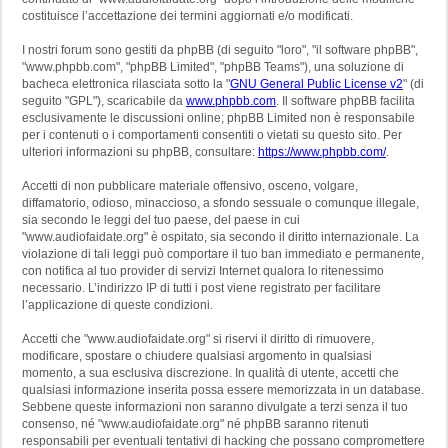
costituisce l’accettazione dei termini aggiornati e/o modificati.
I nostri forum sono gestiti da phpBB (di seguito "loro", "il software phpBB",
"www.phpbb.com", "phpBB Limited", "phpBB Teams"), una soluzione di
bacheca elettronica rilasciata sotto la "
GNU General Public License v2
" (di
seguito "GPL"), scaricabile da
www.phpbb.com
. Il software phpBB facilita
esclusivamente le discussioni online; phpBB Limited non è responsabile
per i contenuti o i comportamenti consentiti o vietati su questo sito. Per
ulteriori informazioni su phpBB, consultare:
https://www.phpbb.com/
.
Accetti di non pubblicare materiale offensivo, osceno, volgare,
diffamatorio, odioso, minaccioso, a sfondo sessuale o comunque illegale,
sia secondo le leggi del tuo paese, del paese in cui
"www.audiofaidate.org" è ospitato, sia secondo il diritto internazionale. La
violazione di tali leggi può comportare il tuo ban immediato e permanente,
con notifica al tuo provider di servizi Internet qualora lo ritenessimo
necessario. L’indirizzo IP di tutti i post viene registrato per facilitare
l’applicazione di queste condizioni.
Accetti che "www.audiofaidate.org" si riservi il diritto di rimuovere,
modificare, spostare o chiudere qualsiasi argomento in qualsiasi
momento, a sua esclusiva discrezione. In qualità di utente, accetti che
qualsiasi informazione inserita possa essere memorizzata in un database.
Sebbene queste informazioni non saranno divulgate a terzi senza il tuo
consenso, né "www.audiofaidate.org" né phpBB saranno ritenuti
responsabili per eventuali tentativi di hacking che possano compromettere