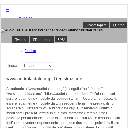
Indice
Home
Posts toplist
Home
Donations
FAQ
Posts toplist
FAQ
Home
Donations
Home
Login
Indice
Lingua:
www.audiofaidate.org - Registrazione
Accedendo a “www.audiofaidate.org” (di seguito “noi”, “nostro”,
“www.audiofaidate.org”, “https://audiofaidate.org/forum”), l’utente accetta di
essere legalmente vincolato dai seguenti termini. Qualora non accetti di
essere legalmente vincolato da tutti i seguenti termini, è pregato di non
accedere o utilizzare “www.audiofaidate.org”. Ci riserviamo il diritto di
modificare i presenti termini in qualsiasi momento e faremo tutto il
possibile per informare l’utente di tali modifiche. Tuttavia, è responsabilità
dell’utente rivedere regolarmente il presente documento, poiché l’utilizzo
continuato di “www.audiofaidate.org” dopo l’introduzione delle modifiche